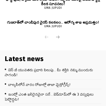
కీలక సూచనలు!
UMA JUPUDI
గుజరాత్‌లో చాందీపుర వైరస్ కలకలం.. ఆరోగ్య శాఖ అప్రమత్తం!
UMA JUPUDI
Latest news
జెన్‌ జీ యువతకు ప్రధాని పిలుపు.. మీ శక్తిని నమ్మి ముందుకు
సాగండి!
బాల్కనీలోనే వారం రోజుల్లో తాజా మైక్రోగ్రీన్స్‌!
ఇంట్లో ఎంత ఖరీదైనవైనా సరే.. బెడ్‌రూమ్‌లో ఈ 3 వస్తువులు
పెట్టొద్దట!