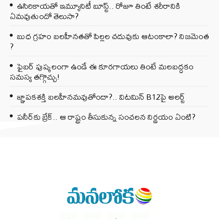
ఉసిరికాయతో ఇమ్యూనిటీ బూస్ట్‌.. రోజూ తింటే శరీరానికి
ఏమవుతుందో తెలుసా?
బుధ గ్రహం బలహీనతతో పిల్లల చదువుకు ఆటంకాలా? నిజమెంత
?
ఫైబర్‌ పుష్కలంగా ఉండే ఈ కూరగాయలు తింటే మలబద్ధకం
సమస్య తగ్గొచ్చు!
జ్ఞాపకశక్తి బలహీనమవుతోందా?.. విటమిన్ B12పై అలర్ట్
పనీర్‌కు బ్రేక్.. ఆ రాష్ట్రం తీసుకున్న సంచలన నిర్ణయం ఏంటి?