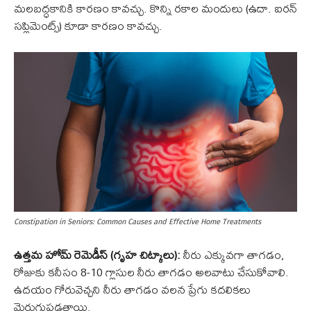
మలబద్ధకానికి కారణం కావచ్చు. కొన్ని రకాల మందులు (ఉదా. ఐరన్
సప్లిమెంట్స్) కూడా కారణం కావచ్చు.
Constipation in Seniors: Common Causes and Effective Home Treatments
ఉత్తమ హోమ్ రెమెడీస్ (గృహ చిట్కాలు):
నీరు ఎక్కువగా తాగడం,
రోజుకు కనీసం 8-10 గ్లాసుల నీరు తాగడం అలవాటు చేసుకోవాలి.
ఉదయం గోరువెచ్చని నీరు తాగడం వలన ప్రేగు కదలికలు
మెరుగుపడతాయి.