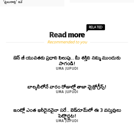
‘మైలురాళ్లు’ ఇవే
RELATED
Read more
Recommended to you
జెన్‌ జీ యువతకు ప్రధాని పిలుపు.. మీ శక్తిని నమ్మి ముందుకు
సాగండి!
UMA JUPUDI
బాల్కనీలోనే వారం రోజుల్లో తాజా మైక్రోగ్రీన్స్‌!
UMA JUPUDI
ఇంట్లో ఎంత ఖరీదైనవైనా సరే.. బెడ్‌రూమ్‌లో ఈ 3 వస్తువులు
పెట్టొద్దట!
UMA JUPUDI