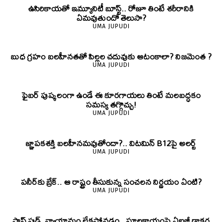
ఉసిరికాయతో ఇమ్యూనిటీ బూస్ట్‌.. రోజూ తింటే శరీరానికి
ఏమవుతుందో తెలుసా?
UMA JUPUDI
బుధ గ్రహం బలహీనతతో పిల్లల చదువుకు ఆటంకాలా? నిజమెంత ?
UMA JUPUDI
ఫైబర్‌ పుష్కలంగా ఉండే ఈ కూరగాయలు తింటే మలబద్ధకం
సమస్య తగ్గొచ్చు!
UMA JUPUDI
జ్ఞాపకశక్తి బలహీనమవుతోందా?.. విటమిన్ B12పై అలర్ట్
UMA JUPUDI
పనీర్‌కు బ్రేక్.. ఆ రాష్ట్రం తీసుకున్న సంచలన నిర్ణయం ఏంటి?
UMA JUPUDI
ఫాస్ట్ ఫుడ్, వ్యాయామం లేకపోవడం.. స్థూలకాయంపై ఏఐజీ డాక్టర్ల