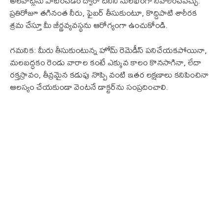
అలవాట్లను పాటించడం ద్వారా దీనిని సులభంగా నివారించవచ్చు.
ప్రతిరోజూ తగినంత నీరు, ఫైబర్ తీసుకుంటూ, కొద్దిపాటి శారీరక
శ్రమ చేస్తూ మీ జీర్ణవ్యవస్థను ఆరోగ్యంగా ఉంచుకోండి.
గమనిక: మీరు తీసుకుంటున్న హోమ్ రెమెడీస్ పనిచేయకపోయినా,
మలబద్ధకం రెండు వారాల కంటే ఎక్కువ కాలం కొనసాగినా, లేదా
రక్తస్రావం, తీవ్రమైన కడుపు నొప్పి వంటి ఇతర లక్షణాలు కనిపించినా
ఆలస్యం చేయకుండా వెంటనే డాక్టర్‌ను సంప్రదించాలి.