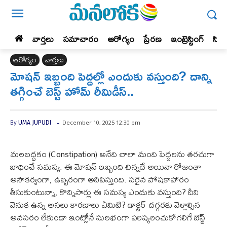
వార్తలు
సమాచారం
ఆరోగ్యం
ప్రేర‌ణ‌
ఇంట్రెస్టింగ్‌
సిన
ఆరోగ్యం
వార్తలు
మోషన్ ఇబ్బంది పెద్దల్లో ఎందుకు వస్తుంది? దాన్ని
తగ్గించే బెస్ట్ హోమ్ రీమిడీస్..
-
December 10, 2025 12:30 pm
By
UMA JUPUDI
మలబద్ధకం (Constipation) అనేది చాలా మంది పెద్దలను తరచుగా
బాధించే సమస్య. ఈ మోషన్ ఇబ్బంది చిన్నదే అయినా రోజంతా
అసౌకర్యంగా, ఉబ్బరంగా అనిపిస్తుంది. సరైన పోషకాహారం
తీసుకుంటున్నా, కొన్నిసార్లు ఈ సమస్య ఎందుకు వస్తుంది? దీని
వెనుక ఉన్న అసలు కారణాలు ఏమిటి? డాక్టర్ దగ్గరకు వెళ్లాల్సిన
అవసరం లేకుండా ఇంట్లోనే సులభంగా పరిష్కరించుకోగలిగే బెస్ట్