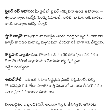
ఫైబర్ రిచ్ ఆహారం:
మీ డైట్‌లో ఫైబర్ ఎక్కువగా ఉండే ఆహారాలు –
తృణధాన్యాలు (ఓట్స్), పండ్లు (యాపిల్, అరటి, జామ), ఆకుకూరలు,
కాయ ధాన్యాలు (బీన్స్) చేర్చాలి.
ప్రూనే జ్యూస్:
రాత్రిపూట నానబెట్టిన ఎండు ఖర్జూరం (ప్రూనే) లేదా దాని
జ్యూస్ తాగడం మలాన్ని మృదువుగా చేయడానికి బాగా పనిచేస్తుంది.
కొద్దిపాటి వ్యాయామం:
రోజుకు కనీసం 30 నిమిషాలు నడవడం
లేదా తేలికపాటి వ్యాయామం చేయడం జీర్ణవ్యవస్థను
ఉత్తేజపరుస్తుంది.
ఈసబ్‌గోల్ :
ఇది ఒక సహజసిద్ధమైన ఫైబర్ సప్లిమెంట్. దీన్ని
గోరువెచ్చని నీరు లేదా పాలతో రాత్రి పడుకునే ముందు తీసుకోవడం
చాలా ప్రభావవంతంగా ఉంటుంది.
మలబద్ధకం ఇబ్బందికరమే అయినా సరైన జీవనశైలి, ఆహారపు