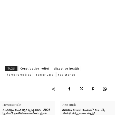
TAGS
Constipation relief
digestive health
home remedies
Senior Care
top stories
Previous article
Next article
అంతరిక్షం నుంచి ఆర్థిక వ్యవస్థ వరకు- 2025
సాధారణ జలుబుకే మందులు? ఇలా చేస్తే
ఫిబ్రవరి లో భారత్ సాధించిన మూడు ప్రధాన
శరీరంపై దుష్ప్రభావాలు తప్పవు!