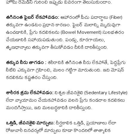
హోమ్ రెమెడీస్ గురించి ఇప్పుడు వివరంగా తెలుసుకుందాం.
తగినంత ఫైబర్ లేకపోవడం:
ఆహారంలో పీచు పదార్థాలు (Fiber)
తక్కువగా ఉండటం ప్రధాన కారణం. ఫైబర్ మలాన్ని మృదువుగా
ఉంచడానికి, ప్రేగు కదలికలను (Bowel Movement) సులభతరం
చేయడానికి సహాయపడుతుంది. పండ్లు, కూరగాయలు,
తృణధాన్యాలు తక్కువగా తీసుకోవడం దీనికి దారితీస్తుంది.
తక్కువ నీరు తాగడం :
శరీరానికి తగినంత నీరు లేకపోతే, పెద్దప్రేగు
నీటిని ఎక్కువగా గ్రహించి, మలం గట్టిగా మారుతుంది. ఇది మోషన్
కదలికను కష్టతరం చేస్తుంది.
శారీరక శ్రమ లేకపోవడం:
నిశ్చల జీవనశైలి (Sedentary Lifestyle)
లేదా వ్యాయామం చేయకపోవడం వలన ప్రేగు కండరాల కదలికలు
మందగిస్తాయి, ఇది మలబద్ధకానికి దారితీస్తుంది.
ఒత్తిడి, జీవనశైలి మార్పులు:
దీర్ఘకాలిక ఒత్తిడి, ప్రయాణాలు లేదా
రోజువారీ దినచర్యలో మార్పులు కూడా కొందరిలో తాత్కాలిక