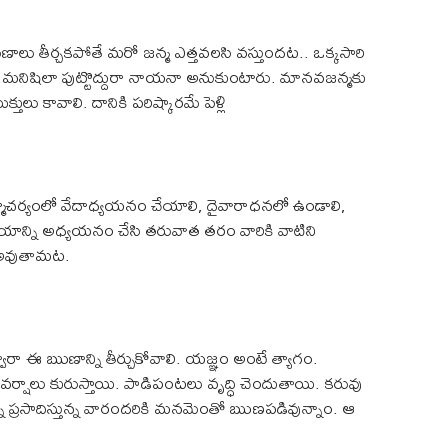
ుణాలు తీర్చకపోతే మరో జన్మ ఎత్తవలసి వస్తుందట.. ఒక్కసారి
టే మనిషిలా పుట్టొద్దురా నాయనా అనుకుంటారు. మానవజన్మకు
తులు కావాలి. దానికి పరిష్కారమే పెళ్లి
్రహ్మచర్యంలో వేదాధ్యయనం చేయాలి, దైవారాధనలో ఉండాలి,
యాన్ని అధ్యయనం చేసి తరువాత తరం వారికి వాటిని
ం అవుతామట.
రా ఈ ఋణాన్ని తీర్చుకోవాలి. యజ్ఞం అంటే త్యాగం.
వర్షాలు కురుస్తాయి. పాడిపంటలు వృద్ధి చెందుతాయి. కరువు
ని ప్రసాదిస్తున్న వారందరికి మనమెంతో ఋణపడివున్నాం. ఆ