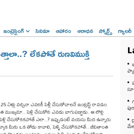
ఇంట్రెస్టింగ్‌
సినిమా
ఆహారం
ఆరాధన
స్పోర్ట్స్‌
గ్యాలరీ
త్తాలా..? లేకపోతే రుణవిముక్తి
L
ఒ
ఫ్యాక
సూచ
గ
 25 ఏళ్లు వచ్చినా ఎవరికీ పెళ్లీ చేసుకోవాలనే ఇంట్రస్ట్‌ రావడం
పుర
ముఖ్యమా.. పెళ్లి చేసుకోని ఎవడు బాగుపడ్డాడు. ఆ లొల్లి
. పెళ్లి చేసుకోకకపోతే ఎలా..? ఇప్పుడంటే వయసు మీద ఉన్నారు
ద
మేల
యాక మీకు ఒక తోడు కావాలి, పెళ్ళి చేసుకోకపోతే.. జీవితాంత