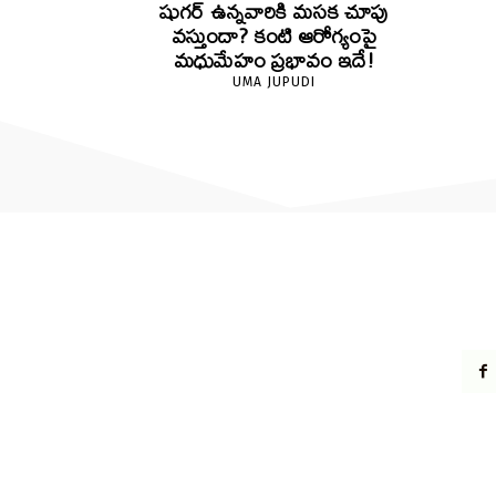
షుగర్ ఉన్నవారికి మసక చూపు
వస్తుందా? కంటి ఆరోగ్యంపై
మధుమేహం ప్రభావం ఇదే!
UMA JUPUDI