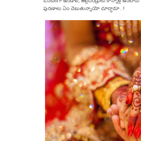
ఒంటరిగా ఉండాలి, తల్లిదండ్రులు కొన్నాళ్లే ఉంటా
పురణాలు ఏం చెబుతున్నాయో చూద్దామా..!