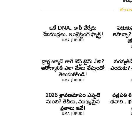
Reco
ఒకే DNA.. కానీ వేర్వేరు
పడుకున
వేలిముద్రలు..ఇంట్రెస్టింగ్ ఫ్యాక్ట్!
తినొచ్చా
బె
UMA JUPUDI
ద్రాక్ష జ్యూస్ తాగే బెస్ట్ టైమ్ ఏది?
సరస్వతీ
ఆరోగ్యానికి ఎలా మేలు చేస్తుందో
ఎందుకు? శా
తెలుసుకోండి!
UMA JUPUDI
2026 శ్రావణమాసం ఎప్పటి
ఛత్రపతి శ
నుంచి? తేదీలు, ముఖ్యమైన
భవాని.. భ
వ్రతాలు ఇవే!
UMA JUPUDI