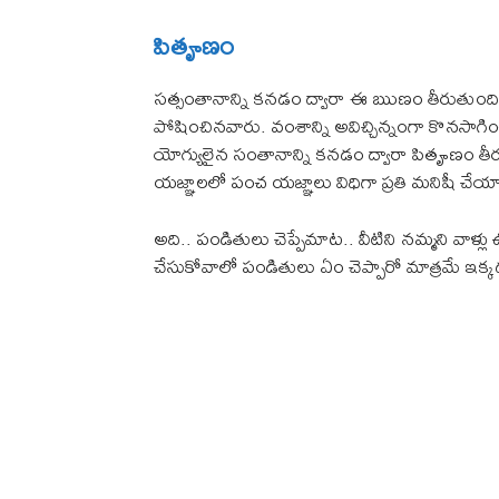
పితౄణం
సత్సంతానాన్ని కనడం ద్వారా ఈ ఋణం తీరుతుంది.. తల్
పోషించినవారు. వంశాన్ని అవిచ్చిన్నంగా కొనసాగిం
యోగ్యులైన సంతానాన్ని కనడం ద్వారా పితౄణం తీ
యజ్ఞాలలో పంచ యజ్ఞాలు విధిగా ప్రతి మనిషీ చేయా
అది.. పండితులు చెప్పేమాట.. వీటిని నమ్మని వాళ
చేసుకోవాలో పండితులు ఏం చెప్పారో మాత్రమే ఇక్క