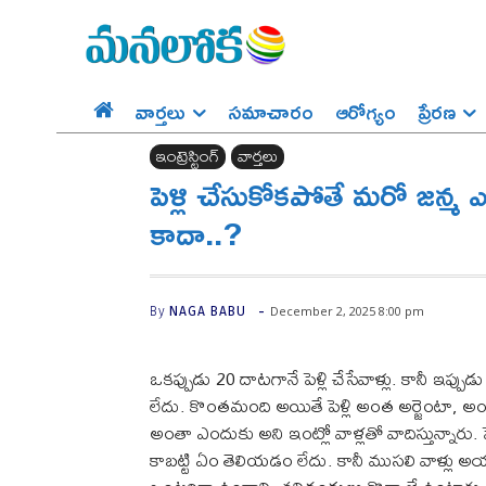
వార్తలు
సమాచారం
ఆరోగ్యం
ప్రేర‌ణ‌
ఇంట్రెస్టింగ్‌
వార్తలు
పెళ్లి చేసుకోకపోతే మరో జన్మ ఎ
కాదా..?
-
December 2, 2025 8:00 pm
By
NAGA BABU
ఒకప్పుడు 20 దాటగానే పెళ్లి చేసేవాళ్లు. కానీ ఇప్పుడు
లేదు. కొంతమంది అయితే పెళ్లి అంత అర్జెంటా, అంత 
అంతా ఎందుకు అని ఇంట్లో వాళ్లతో వాదిస్తున్నారు
కాబట్టి ఏం తెలియడం లేదు. కానీ ముసలి వాళ్లు అయ్