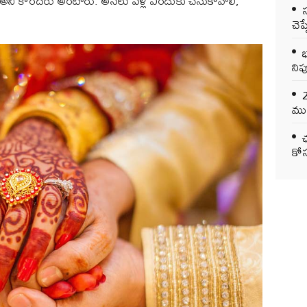
రు అని కొందరు అంటారు. అసలు పెళ్లి ఎందుకు చేసుకోవాలి,
చెప
భ
నిప
ముఖ
ఛ
కోస