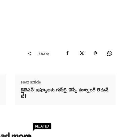
Share
Next article
డైజెషన్ ఇష్యూలకు గుడ్‌బై చెప్పే మార్నింగ్ లెమన్
టీ!
RELATED
ad more