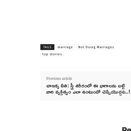
TAGS
marriage
Not Doing Marriages
top stories
Previous article
చాణక్య నీతి: స్త్రీ శరీరంలో ఈ భాగాలను బట్టి
వారి వ్యక్తిత్వం ఎలా ఉంటుందో చెప్పేయొచ్చట..!
Re