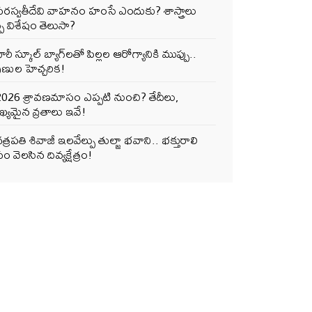
సరస్వతీదేవి వాహనం హంసే ఎందుకు? శాస్త్రాలు
్పే విశేషం తెలుసా?
ారీ స్కూల్ బ్యాగ్‌లతో పిల్లల ఆరోగ్యానికి ముప్పు..
ుణుల హెచ్చరిక!
2026 శ్రావణమాసం ఎప్పటి నుంచి? తేదీలు,
్యమైన వ్రతాలు ఇవే!
త్రపతి శివాజీ ఇలవేల్పు తుల్జా భవాని.. భక్తురాలి
ం వెలసిన దివ్యక్షేత్రం!