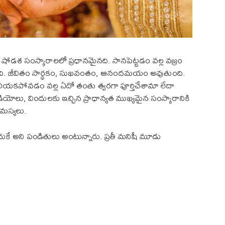
ిన షోడశ సంస్కారాలలో ప్రధానమైనది. సానపెట్టడం వల్ల వజ్రం
శిస్తుంది. జీవితం సార్థకం, సుఖవంతం, ఆనందమయం అవుతుంది.
తెలియకపోవడం వల్ల ఏదో తంతు త్వరగా పూర్తిచేశామా లేదా
ియోలు, విందులకు ఇచ్చిన ప్రాధాన్యత ముఖ్యమైన సంస్కారానికి
సమస్యలు.
ందుకే అని పండితులు అంటున్నారు. ప్రతీ మనిషీ మూడు