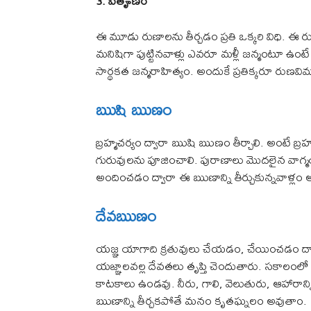
3. పితౄణం
ఈ మూడు రుణాలను తీర్చడం ప్రతి ఒక్కరి విధి. ఈ ర
మనిషిగా పుట్టినవాళ్లు ఎవరూ మళ్లీ జన్మంటూ ఉం
సార్థకత జన్మరాహిత్యం. అందుకే ప్రతిక్కరూ రుణవిముక్
ఋషి ఋణం
బ్రహ్మచర్యం ద్వారా ఋషి ఋణం తీర్చాలి. అంటే బ
గురువులను పూజించాలి. పురాణాలు మొదలైన వాగ్మ
అందించడం ద్వారా ఈ ఋణాన్ని తీర్చుకున్నవాళ్ల
దేవఋణం
యజ్ఞ యాగాది క్రతువులు చేయడం, చేయించడం ద్వా
యజ్ఞాలవల్ల దేవతలు తృప్తి చెందుతారు. సకాలంలో 
కాటకాలు ఉండవు. నీరు, గాలి, వెలుతురు, ఆహారాన్
ఋణాన్ని తీర్చకపోతే మనం కృతఘ్నలం అవుతాం.