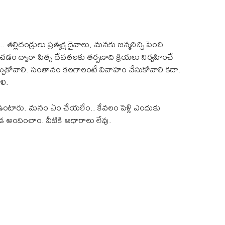
లిదండ్రులు ప్రత్యక్ష దైవాలు, మనకు జన్మనిచ్చి పెంచి
చడం ద్వారా పితృ దేవతలకు తర్పణాది క్రియలు నిర్వహించే
ర్చుకోవాలి. సంతానం కలగాలంటే వివాహం చేసుకోవాలి కదా.
లి.
్లు ఉంటారు. మనం ఏం చేయలేం.. కేవలం పెళ్లి ఎందుకు
డ అందించాం. వీటికి ఆధారాలు లేవు.