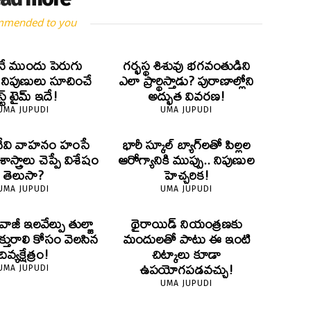
mmended to you
ే ముందు పెరుగు
గర్భస్థ శిశువు భగవంతుడిని
? నిపుణులు సూచించే
ఎలా ప్రార్థిస్తాడు? పురాణాల్లోని
స్ట్ టైమ్ ఇదే!
అద్భుత వివరణ!
UMA JUPUDI
UMA JUPUDI
దేవి వాహనం హంసే
భారీ స్కూల్ బ్యాగ్‌లతో పిల్లల
స్త్రాలు చెప్పే విశేషం
ఆరోగ్యానికి ముప్పు.. నిపుణుల
తెలుసా?
హెచ్చరిక!
UMA JUPUDI
UMA JUPUDI
ివాజీ ఇలవేల్పు తుల్జా
థైరాయిడ్ నియంత్రణకు
క్తురాలి కోసం వెలసిన
మందులతో పాటు ఈ ఇంటి
దివ్యక్షేత్రం!
చిట్కాలు కూడా
ఉపయోగపడవచ్చు!
UMA JUPUDI
UMA JUPUDI