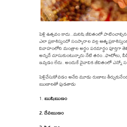
పెళ్లి ఉత్సవం కాదు..మనిషి జీవితంలో పాటించాల్స
ఎలా ప్రకాశిస్తుందో సంస్కారాల వల్ల ఆత్మ ప్రకా
వివాహంలోని మంత్రాల అర్థం పరమార్థం పూర్తిగా 
అన్నదే చూసుకుంటున్నారు నేటి తరం..ఫొటోలు, వీడ
ఇవ్వడం లేదు. అందుకే వైవావిక జీవితంలో ఎన్నో 
పెళ్లిచేసుకోవడం అనేది మూడు రుణాలు తీర్చుకునే
ఋణాలతో పుడతాడు
1.
ఋషిఋణం
2. దేవఋణం