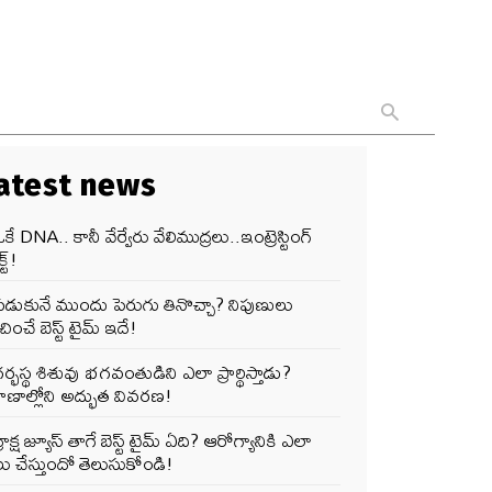
atest news
కే DNA.. కానీ వేర్వేరు వేలిముద్రలు..ఇంట్రెస్టింగ్
్ట్!
పడుకునే ముందు పెరుగు తినొచ్చా? నిపుణులు
ించే బెస్ట్ టైమ్ ఇదే!
ర్భస్థ శిశువు భగవంతుడిని ఎలా ప్రార్థిస్తాడు?
ాణాల్లోని అద్భుత వివరణ!
్రాక్ష జ్యూస్ తాగే బెస్ట్ టైమ్ ఏది? ఆరోగ్యానికి ఎలా
ు చేస్తుందో తెలుసుకోండి!