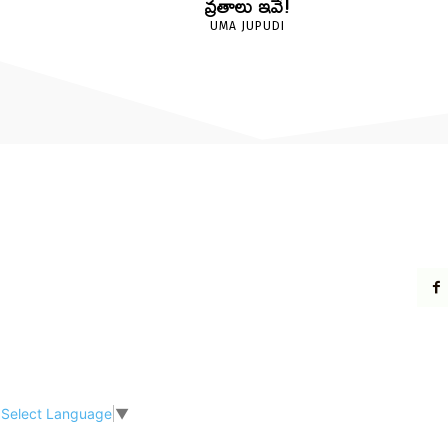
వ్రతాలు ఇవే!
UMA JUPUDI
Select Language
▼