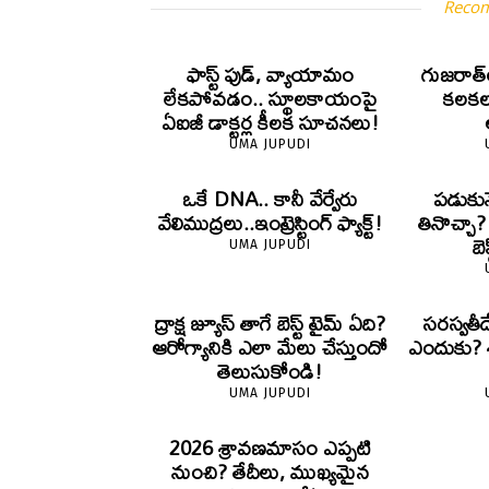
Reco
ఫాస్ట్ ఫుడ్, వ్యాయామం
గుజరాత్‌
లేకపోవడం.. స్థూలకాయంపై
కలకలం
ఏఐజీ డాక్టర్ల కీలక సూచనలు!
UMA JUPUDI
ఒకే DNA.. కానీ వేర్వేరు
పడుకున
వేలిముద్రలు..ఇంట్రెస్టింగ్ ఫ్యాక్ట్!
తినొచ్చా
బె
UMA JUPUDI
ద్రాక్ష జ్యూస్ తాగే బెస్ట్ టైమ్ ఏది?
సరస్వతీ
ఆరోగ్యానికి ఎలా మేలు చేస్తుందో
ఎందుకు? శా
తెలుసుకోండి!
UMA JUPUDI
2026 శ్రావణమాసం ఎప్పటి
నుంచి? తేదీలు, ముఖ్యమైన