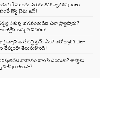
పడుకునే ముందు పెరుగు తినొచ్చా? నిపుణులు
ించే బెస్ట్ టైమ్ ఇదే!
ర్భస్థ శిశువు భగవంతుడిని ఎలా ప్రార్థిస్తాడు?
ాణాల్లోని అద్భుత వివరణ!
్రాక్ష జ్యూస్ తాగే బెస్ట్ టైమ్ ఏది? ఆరోగ్యానికి ఎలా
ు చేస్తుందో తెలుసుకోండి!
సరస్వతీదేవి వాహనం హంసే ఎందుకు? శాస్త్రాలు
్పే విశేషం తెలుసా?