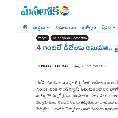
వార్తలు
సమాచారం
ఆరోగ్యం
ప్రేర‌ణ‌
వార్తలు
Telangana - తెలంగాణ
4 గంటలే డీజేలకు అనుమతి.. హైక
-
August 27, 2025 9:13 am
By
PRAKASH KUMAR
గణేష్ మండపాలకు హైకోర్టు కీలక ఆదేశాలు జారీ 
గంటల వరకే సౌండ్ సిస్టమ్ అనుమతించాలని హైకోర్ట
మీటర్లతో పర్యవేక్షించాలని సూచించారు. పాఠశాలలు, ఆ
నిర్వాహకులు నిబంధనలను తప్పకుండా పాటించాలని స్ప
పెట్టుకొని విగ్రహాల ఏర్పాటుకు అనుమతులు ఇవ్వాల