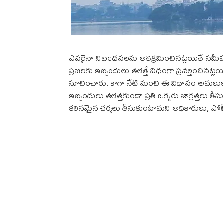
ఎవరైనా నిబంధనలను అతిక్రమించినట్లయితే సమీపంలో ఉ
ప్రజలకు ఇబ్బందులు తలెత్తే విధంగా ప్రవర్తించినట్
సూచించారు. కాగా నేటి నుంచి ఈ విధానం అమలులోకి
ఇబ్బందులు తలెత్తకుండా ప్రతి ఒక్కరు జాగ్రత్తలు త
కఠినమైన చర్యలు తీసుకుంటామని అధికారులు, పోలీస