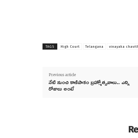
TAGS
High Court
Telangana
vinayaka chavit
Previous article
నేటి నుంచి కాణిపాకం బ్రహ్మోత్సవాలు.. ఎన్ని
రోజులు అంటే
Re