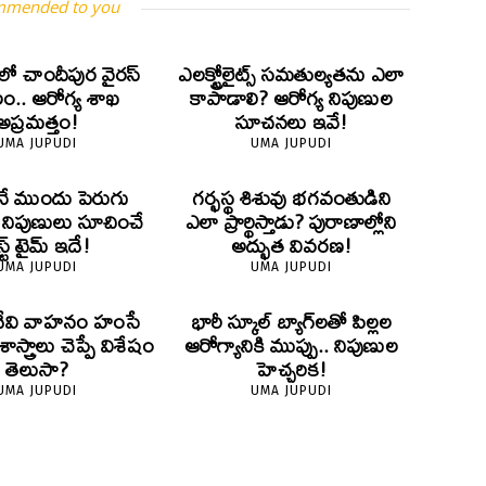
mmended to you
లో చాందీపుర వైరస్
ఎలక్ట్రోలైట్స్ సమతుల్యతను ఎలా
.. ఆరోగ్య శాఖ
కాపాడాలి? ఆరోగ్య నిపుణుల
అప్రమత్తం!
సూచనలు ఇవే!
UMA JUPUDI
UMA JUPUDI
ే ముందు పెరుగు
గర్భస్థ శిశువు భగవంతుడిని
? నిపుణులు సూచించే
ఎలా ప్రార్థిస్తాడు? పురాణాల్లోని
స్ట్ టైమ్ ఇదే!
అద్భుత వివరణ!
UMA JUPUDI
UMA JUPUDI
దేవి వాహనం హంసే
భారీ స్కూల్ బ్యాగ్‌లతో పిల్లల
స్త్రాలు చెప్పే విశేషం
ఆరోగ్యానికి ముప్పు.. నిపుణుల
తెలుసా?
హెచ్చరిక!
UMA JUPUDI
UMA JUPUDI