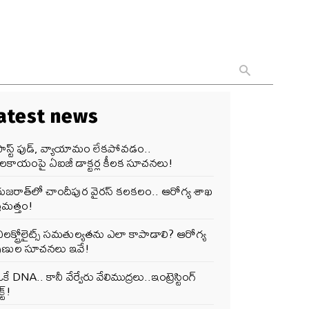
atest news
ఫాస్ట్ ఫుడ్, వ్యాయామం లేకపోవడం..
ూలకాయంపై ఏఐజీ డాక్టర్ల కీలక సూచనలు!
గుజరాత్‌లో చాందీపుర వైరస్ కలకలం.. ఆరోగ్య శాఖ
రమత్తం!
లక్ట్రోలైట్స్ సమతుల్యతను ఎలా కాపాడాలి? ఆరోగ్య
పుణుల సూచనలు ఇవే!
కే DNA.. కానీ వేర్వేరు వేలిముద్రలు..ఇంట్రెస్టింగ్
్ట్!