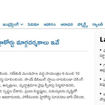
ఇంట్రెస్టింగ్‌
సినిమా
ఆహారం
ఆరాధన
స్పోర్ట్స్‌
గ్యాలరీ
ోర్టు మార్గదర్శకాలు ఇవే
L
స్థ
అప్
చేసింది. గణేశుడి మండపాల వద్ద సాయంత్రం 6 నుంచి 10
ు సూచించింది. సౌండ్ డిసిబుల్ స్థాయి దాటకుండా చెకింగ్
ఎ
ని
స్పత్రులు, వృద్ధాశ్రమాల వైపు స్పీకర్లు పెట్టకూడదని,
ష్టం చేశారు. ప్రజల విజ్ఞప్తులు, సమస్యలను దృష్టిలో
ఒ
ని అధికారులకు, పోలీసులకు హైకోర్టు సూచనలు జారీ చేసింది.
ఫ్యాక