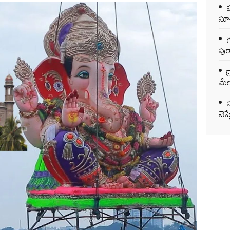
సూచ
గ
పుర
ద
మేల
చెప