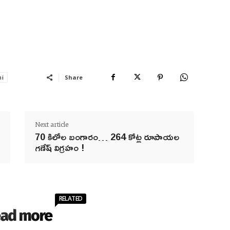
Share
hi
Next article
70 కిలోల బంగారం… 264 కోట్ల రూపాయల
గణేష్ విగ్రహం !
RELATED
ad more