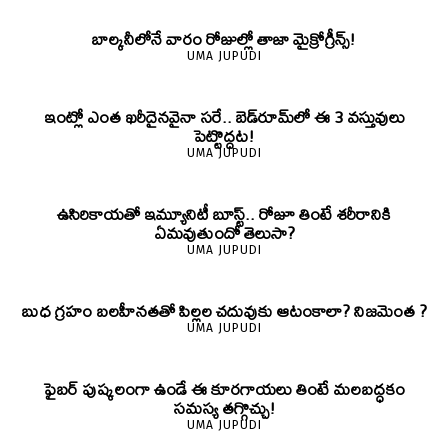
బాల్కనీలోనే వారం రోజుల్లో తాజా మైక్రోగ్రీన్స్‌!
UMA JUPUDI
ఇంట్లో ఎంత ఖరీదైనవైనా సరే.. బెడ్‌రూమ్‌లో ఈ 3 వస్తువులు
పెట్టొద్దట!
UMA JUPUDI
ఉసిరికాయతో ఇమ్యూనిటీ బూస్ట్‌.. రోజూ తింటే శరీరానికి
ఏమవుతుందో తెలుసా?
UMA JUPUDI
బుధ గ్రహం బలహీనతతో పిల్లల చదువుకు ఆటంకాలా? నిజమెంత ?
UMA JUPUDI
ఫైబర్‌ పుష్కలంగా ఉండే ఈ కూరగాయలు తింటే మలబద్ధకం
సమస్య తగ్గొచ్చు!
UMA JUPUDI