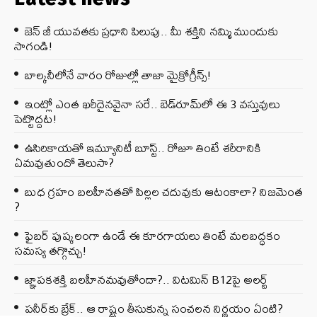
జెన్‌ జీ యువతకు ప్రధాని పిలుపు.. మీ శక్తిని నమ్మి ముందుకు
సాగండి!
బాల్కనీలోనే వారం రోజుల్లో తాజా మైక్రోగ్రీన్స్‌!
ఇంట్లో ఎంత ఖరీదైనవైనా సరే.. బెడ్‌రూమ్‌లో ఈ 3 వస్తువులు
పెట్టొద్దట!
ఉసిరికాయతో ఇమ్యూనిటీ బూస్ట్‌.. రోజూ తింటే శరీరానికి
ఏమవుతుందో తెలుసా?
బుధ గ్రహం బలహీనతతో పిల్లల చదువుకు ఆటంకాలా? నిజమెంత
?
ఫైబర్‌ పుష్కలంగా ఉండే ఈ కూరగాయలు తింటే మలబద్ధకం
సమస్య తగ్గొచ్చు!
జ్ఞాపకశక్తి బలహీనమవుతోందా?.. విటమిన్ B12పై అలర్ట్
పనీర్‌కు బ్రేక్.. ఆ రాష్ట్రం తీసుకున్న సంచలన నిర్ణయం ఏంటి?