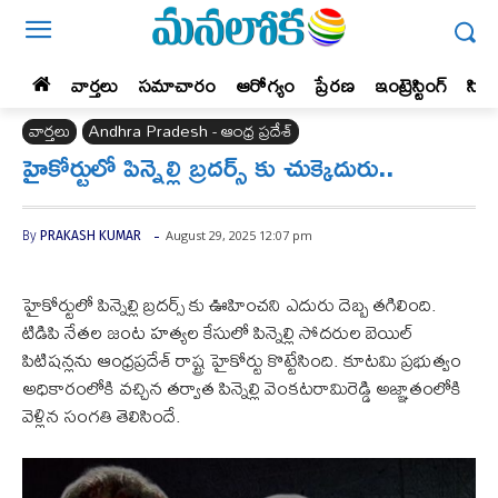
వార్తలు
సమాచారం
ఆరోగ్యం
ప్రేర‌ణ‌
ఇంట్రెస్టింగ్‌
సిన
వార్తలు
Andhra Pradesh - ఆంధ్ర ప్రదేశ్‌
హైకోర్టులో పిన్నెల్లి బ్రదర్స్ కు చుక్కెదురు..
-
August 29, 2025 12:07 pm
By
PRAKASH KUMAR
హైకోర్టులో పిన్నెల్లి బ్రదర్స్ కు ఊహించని ఎదురు దెబ్బ తగిలింది.
టిడిపి నేతల జంట హత్యల కేసులో పిన్నెల్లి సోదరుల బెయిల్
పిటిషన్లను ఆంధ్రప్రదేశ్ రాష్ట్ర హైకోర్టు కొట్టేసింది. కూటమి ప్రభుత్వం
అధికారంలోకి వచ్చిన తర్వాత పిన్నెల్లి వెంకటరామిరెడ్డి అజ్ఞాతంలోకి
వెళ్లిన సంగతి తెలిసిందే.