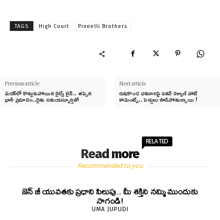
TAGS
High Court
Pinnelli Brothers
Previous article
Next article
మెదక్‌లో కొట్టుకుపోయిన రైల్వే లైన్.. తప్పిన
రుషికొండ భవనాలపై పవన్ కళ్యాణ్ హాట్
భారీ ప్రమాదం..రైతు సమయస్ఫూర్తితో
కామెంట్స్.. పెచ్చులు ఊడిపోతున్నాయి !
RELATED
Read more
Recommended to you
జెన్‌ జీ యువతకు ప్రధాని పిలుపు.. మీ శక్తిని నమ్మి ముందుకు
సాగండి!
UMA JUPUDI