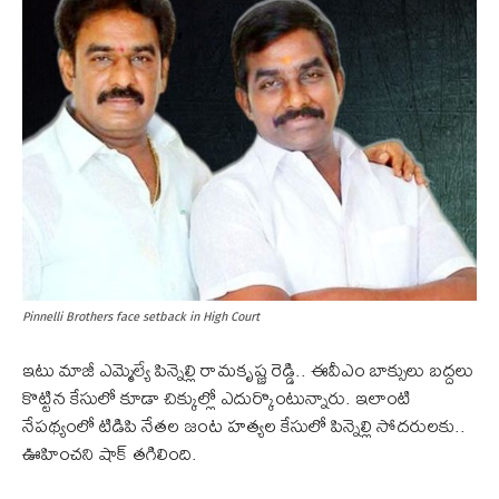
Pinnelli Brothers face setback in High Court
ఇటు మాజీ ఎమ్మెల్యే పిన్నెల్లి రామకృష్ణ రెడ్డి.. ఈవీఎం బాక్సులు బద్దలు
కొట్టిన కేసులో కూడా చిక్కుల్లో ఎదుర్కొంటున్నారు. ఇలాంటి
నేపథ్యంలో టిడిపి నేతల జంట హత్యల కేసులో పిన్నెల్లి సోదరులకు..
ఊహించని షాక్ తగిలింది.