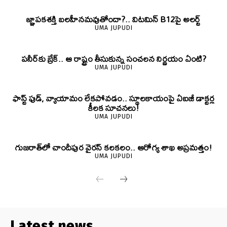
జ్ఞాపకశక్తి బలహీనమవుతోందా?.. విటమిన్ B12పై అలర్ట్
UMA JUPUDI
పనీర్‌కు బ్రేక్.. ఆ రాష్ట్రం తీసుకున్న సంచలన నిర్ణయం ఏంటి?
UMA JUPUDI
ఫాస్ట్ ఫుడ్, వ్యాయామం లేకపోవడం.. స్థూలకాయంపై ఏఐజీ డాక్టర్ల
కీలక సూచనలు!
UMA JUPUDI
గుజరాత్‌లో చాందీపుర వైరస్ కలకలం.. ఆరోగ్య శాఖ అప్రమత్తం!
UMA JUPUDI
Latest news