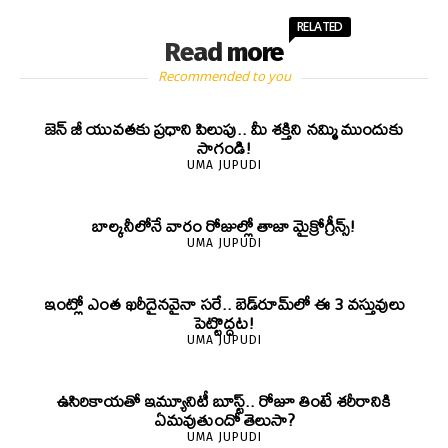
RELATED
Read more
Recommended to you
జెన్‌ జీ యువతకు ప్రధాని పిలుపు.. మీ శక్తిని నమ్మి ముందుకు
సాగండి!
UMA JUPUDI
బాల్కనీలోనే వారం రోజుల్లో తాజా మైక్రోగ్రీన్స్‌!
UMA JUPUDI
ఇంట్లో ఎంత ఖరీదైనవైనా సరే.. బెడ్‌రూమ్‌లో ఈ 3 వస్తువులు
పెట్టొద్దట!
UMA JUPUDI
ఉసిరికాయతో ఇమ్యూనిటీ బూస్ట్‌.. రోజూ తింటే శరీరానికి
ఏమవుతుందో తెలుసా?
UMA JUPUDI