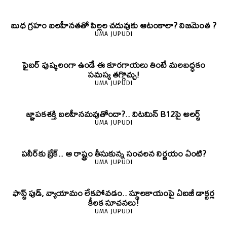
బుధ గ్రహం బలహీనతతో పిల్లల చదువుకు ఆటంకాలా? నిజమెంత ?
UMA JUPUDI
ఫైబర్‌ పుష్కలంగా ఉండే ఈ కూరగాయలు తింటే మలబద్ధకం
సమస్య తగ్గొచ్చు!
UMA JUPUDI
జ్ఞాపకశక్తి బలహీనమవుతోందా?.. విటమిన్ B12పై అలర్ట్
UMA JUPUDI
పనీర్‌కు బ్రేక్.. ఆ రాష్ట్రం తీసుకున్న సంచలన నిర్ణయం ఏంటి?
UMA JUPUDI
ఫాస్ట్ ఫుడ్, వ్యాయామం లేకపోవడం.. స్థూలకాయంపై ఏఐజీ డాక్టర్ల
కీలక సూచనలు!
UMA JUPUDI