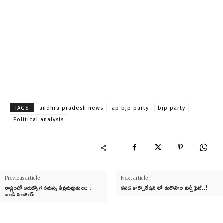
TAGS
andhra pradesh news
ap bjp party
bjp party
Political analysis
Previous article
Next article
రాష్ట్రంలో నిరుద్యోగ సమస్య తీవ్రమవుతుంది :
కపడ కార్పొరేషన్ లో మరోసారి కుర్చీ ఫైట్..!
బండి సంజయ్