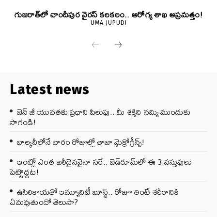
గుజరాత్‌లో చాందీపుర వైరస్ కలకలం.. ఆరోగ్య శాఖ అప్రమత్తం!
UMA JUPUDI
Latest news
జెన్‌ జీ యువతకు ప్రధాని పిలుపు.. మీ శక్తిని నమ్మి ముందుకు
సాగండి!
బాల్కనీలోనే వారం రోజుల్లో తాజా మైక్రోగ్రీన్స్‌!
ఇంట్లో ఎంత ఖరీదైనవైనా సరే.. బెడ్‌రూమ్‌లో ఈ 3 వస్తువులు
పెట్టొద్దట!
ఉసిరికాయతో ఇమ్యూనిటీ బూస్ట్‌.. రోజూ తింటే శరీరానికి
ఏమవుతుందో తెలుసా?