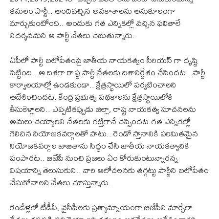
కమలం పార్టీ.. అందివచ్చిన అవకాశాలను అనుకూలంగా
మార్చుకుంటోంది.. అందుకు గత ఎన్నికల్లో వచ్చిన ఫలితాలే
నిదర్శనమని ఆ పార్టీ నేతలు చెబుతున్నారు.
ఏపీలో పార్టీ బలోపేతంపై జాతీయ నాయకత్వం సీరియస్ గా దృష్టి
పెట్టింది.. ఆ దిశగా రాష్ట పార్టీ నేతలకు దిశానిర్దేశం చేసిందట.. పార్టీ
కార్యాలయాల్లో ఉండకుండా.. క్షేత్రస్థాయిలో పర్యటించాలని
ఆదేశించిందట. కేంద్ర ప్రభుత్వ పథకాలను క్షేత్రస్థాయిలోకి
తీసుకెళ్లాలని.. ఎప్పటికప్పుడు జిల్లా, రాష్ట నాయకత్వ సూచనలను
అమలు చెయ్యాలని నేతలకు గట్తిగానే చెప్పిందట.గత ఎన్నికల్లో
గెలిచిన నియోజకవర్గాలతో పాటు.. రెండో స్తానానికి పరిమితమైన
నియోజకవర్గాల జాబితాను సిద్దం చేసి జాతీయ నాయకత్వానికి
పంపారట.. బిజేపీ నుంచి ప్రజలు ఏం కోరుకుంటున్నారన్న
విషయాన్ని తెలుసుకుని.. వారి ఆలోచలనకు తగ్గట్టు పార్టీని బలోపేతం
చేసుకోవాలని నేతలు చూస్తున్నారు..
రెండేళ్లలో టీడీపీ, వైసీపీలకు ప్రత్యామ్నాయంగా బిజేపీని మార్చేలా