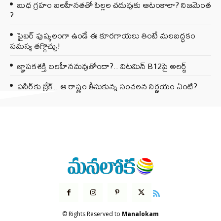
బుధ గ్రహం బలహీనతతో పిల్లల చదువుకు ఆటంకాలా? నిజమెంత
?
ఫైబర్‌ పుష్కలంగా ఉండే ఈ కూరగాయలు తింటే మలబద్ధకం
సమస్య తగ్గొచ్చు!
జ్ఞాపకశక్తి బలహీనమవుతోందా?.. విటమిన్ B12పై అలర్ట్
పనీర్‌కు బ్రేక్.. ఆ రాష్ట్రం తీసుకున్న సంచలన నిర్ణయం ఏంటి?
© Rights Reserved to
Manalokam