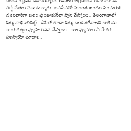
నేతలు కష్టపడి పనిచెయ్యాలని కమలం అగ్రనేతలు ఆదేశించారని
పార్టీ నేతలు చెబుతున్నారు. జనసేనతో మరింత బంధం పెంచుకుని..
దశలవారీగా బలం పుంజుకునేలా ప్లాన్ చేస్తోంది.. తెలంగాణాలో
పట్టు సాధించినట్టే.. ఏపీలో కూడా పట్టు పెంచుకోవాలని జాతీయ
నాయకత్వం వ్యూహ రచన చేస్తోంది.. వారి వ్యూహాలు ఏ మేరకు
ఫలిస్తాయో చూడాలి..