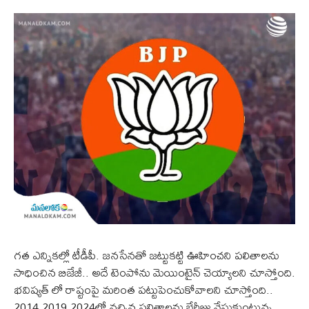
గత ఎన్నికల్లో టీడీపీ. జనసేనతో జట్టుకట్టి ఊహించని పలితాలను
సాధించిన బిజేజీ.. అదే టెంపోను మెయింటైన్ చెయ్యాలని చూస్తోంది.
భవిష్యత్ లో రాష్టంపై మరింత పట్టుపెంచుకోవాలని చూస్తోంది..
2014,2019,2024లో వచ్చిన ఫలితాలను బేరీజు వేసుకుంటున్న