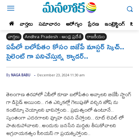
వార్తలు
సమాచారం
ఆరోగ్యం
ప్రేర‌ణ‌
ఇంట్రెస్టింగ్‌
సిన
వార్తలు
Andhra Pradesh - ఆంధ్ర ప్రదేశ్‌
రాజకీయం
ఏపీలో బలోపేతం కోసం బిజేపీ మాస్టర్ స్కెచ్..
సైలెంట్ గా పనిచేస్తున్న క్యాడర్..
-
December 23, 2024 11:30 am
By
NAGA BABU
తెలంగాణ తరహాలో ఏపీలో కూడా బలోపేతం అవ్వాలని బిజేపీ స్ట్రాంగ్
గా డిసైడ్ అయింది.. గత ఎన్నికల్లో గెలుపుతో వచ్చిన జోష్ ను
కంటిన్యూ చెయ్యాలని భావిస్తోంది.. ప్రభుత్వంలో ఉంటూనే..
స్వంతంగా ఎదరగాలని వ్యూహ రచన చేస్తోంది.. రూట్ లెవల్ లో
పాతుకుపోవాలని..అందుకు జనసేన మద్దతు తీసుకోవాలని
అగ్రనాయకత్వం సీరియస్ గా ప్రయత్నిస్తోంది..