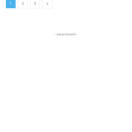
1
2
3
- Advertisment -