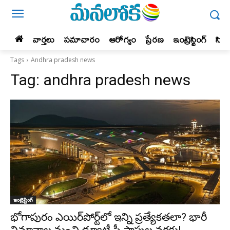
వార్తలు
సమాచారం
ఆరోగ్యం
ప్రేర‌ణ‌
ఇంట్రెస్టింగ్‌
సిన
Tags
Andhra pradesh news
Tag:
andhra pradesh news
ఇంట్రెస్టింగ్‌
భోగాపురం ఎయిర్‌పోర్ట్‌లో ఇన్ని ప్రత్యేకతలా? భారీ