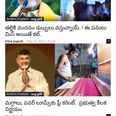
Andhra Pradesh - ఆంధ్ర ప్రదేశ్‌
తల్లికి వందనం డబ్బులు వస్తున్నాయ్..! ఈ పనులు
మిస్ అయితే కట్..
Uma Jupudi
-
May 14, 2026 2:10 pm
0
Andhra Pradesh - ఆంధ్ర ప్రదేశ్‌
మగ్గాలు, పవర్ లూమ్స్‌కు ఫ్రీ కరెంట్.. ప్రభుత్వ కీలక
నిర్ణయం