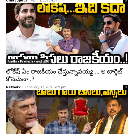
Uma Jupudi
-
April 1, 2026 4:21 pm
0
Andhra Pradesh - ఆంధ్ర ప్రదేశ్‌
లోకేష్ ఏం రాజకీయం చేస్తున్నావయ్య … ఆ టార్గెట్
కోస‌మేనా..?
Network
-
February 17, 2026 5:09 pm
0