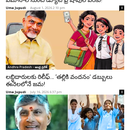
విమానాల నుంచి డ్యూటీ ఫ్రీ షాపుల వరకు!
Uma Jupudi
-
August 1, 2026 2:10 pm
0
Andhra Pradesh - ఆంధ్ర ప్రదేశ్‌
లబ్ధిదారులకు రిలీఫ్… ‘తల్లికి వందనం’ డబ్బులు
ఈనెలలోనే జమ!
Uma Jupudi
-
July 16, 2026 6:37 pm
0