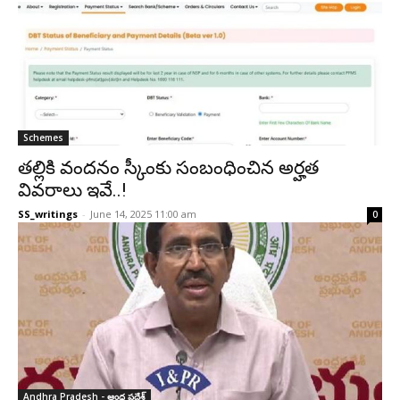
Schemes
తల్లికి వందనం స్కీంకు సంబంధించిన అర్హత
వివరాలు ఇవే..!
SS_writings
-
June 14, 2025 11:00 am
0
Andhra Pradesh - ఆంధ్ర ప్రదేశ్‌