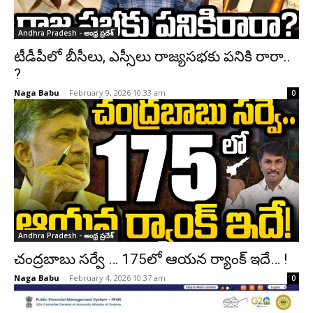
Andhra Pradesh - ఆంధ్ర ప్రదేశ్‌
టీడీపీలో బీసీలు, ఎస్సీలు రాజ్య‌స‌భ‌కు ప‌నికి రారా..
?
Naga Babu
-
February 9, 2026 10:33 am
0
Andhra Pradesh - ఆంధ్ర ప్రదేశ్‌
చంద్ర‌బాబు స‌ర్వే … 175లో ఆయ‌న ర్యాంక్ ఇదే… !
Naga Babu
-
February 4, 2026 10:37 am
0