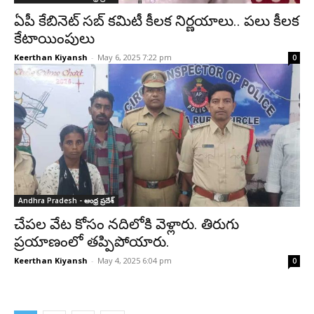
ఏపీ కేబినెట్ సబ్ కమిటీ కీలక నిర్ణయాలు.. పలు కీలక
కేటాయింపులు
Keerthan Kiyansh
-
May 6, 2025 7:22 pm
0
Andhra Pradesh - ఆంధ్ర ప్రదేశ్‌
చేపల వేట కోసం నదిలోకి వెళ్లారు. తిరుగు
ప్రయాణంలో తప్పిపోయారు.
Keerthan Kiyansh
-
May 4, 2025 6:04 pm
0