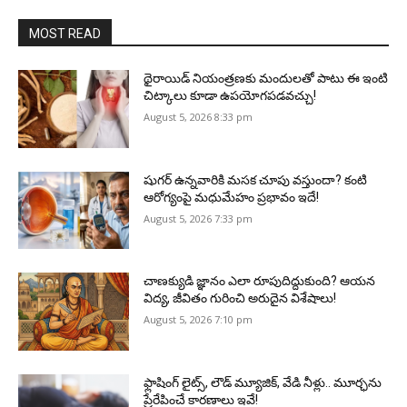
MOST READ
థైరాయిడ్ నియంత్రణకు మందులతో పాటు ఈ ఇంటి
చిట్కాలు కూడా ఉపయోగపడవచ్చు!
August 5, 2026 8:33 pm
షుగర్ ఉన్నవారికి మసక చూపు వస్తుందా? కంటి
ఆరోగ్యంపై మధుమేహం ప్రభావం ఇదే!
August 5, 2026 7:33 pm
చాణక్యుడి జ్ఞానం ఎలా రూపుదిద్దుకుంది? ఆయన
విద్య, జీవితం గురించి అరుదైన విశేషాలు!
August 5, 2026 7:10 pm
ఫ్లాషింగ్ లైట్స్, లౌడ్ మ్యూజిక్, వేడి నీళ్లు.. మూర్ఛను
ప్రేరేపించే కారణాలు ఇవే!