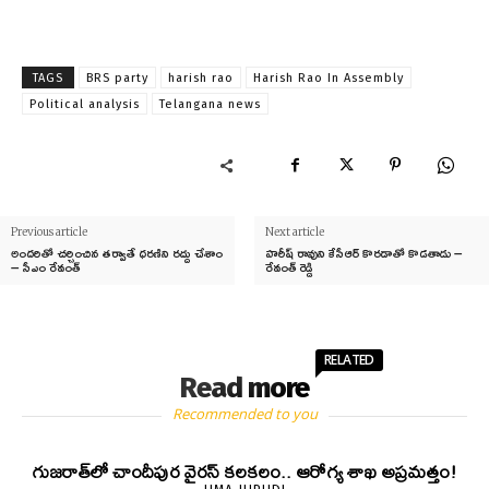
TAGS
BRS party
harish rao
Harish Rao In Assembly
Political analysis
Telangana news
Previous article
Next article
అందరితో చర్చించిన తర్వాతే ధరణిని రద్దు చేశాం
హరీష్ రావుని కేసీఆర్ కొరడాతో కొడతాడు –
– సీఎం రేవంత్
రేవంత్ రెడ్డి
RELATED
Read more
Recommended to you
గుజరాత్‌లో చాందీపుర వైరస్ కలకలం.. ఆరోగ్య శాఖ అప్రమత్తం!