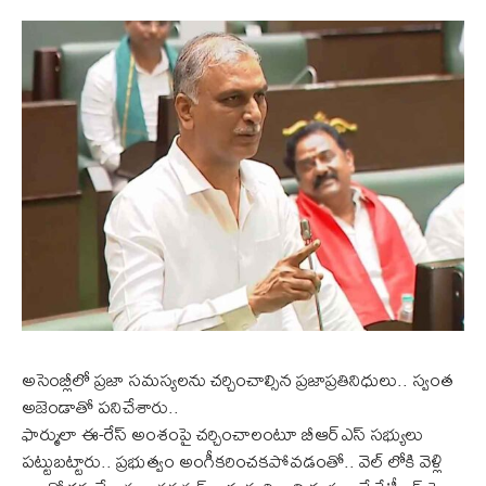
అసెంబ్లీలో ప్రజా సమస్యలను చర్చించాల్సిన ప్రజాప్రతినిధులు.. స్వంత
అజెండాతో పనిచేశారు..
ఫార్ములా ఈ-రేస్‌ అంశంపై చర్చించాలంటూ బీఆర్ఎస్ సభ్యులు
పట్టుబట్టారు.. ప్రభుత్వం అంగీకరించకపోవడంతో.. వెల్ లోకి వెళ్లి