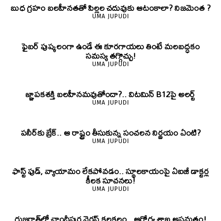
బుధ గ్రహం బలహీనతతో పిల్లల చదువుకు ఆటంకాలా? నిజమెంత ?
UMA JUPUDI
ఫైబర్‌ పుష్కలంగా ఉండే ఈ కూరగాయలు తింటే మలబద్ధకం
సమస్య తగ్గొచ్చు!
UMA JUPUDI
జ్ఞాపకశక్తి బలహీనమవుతోందా?.. విటమిన్ B12పై అలర్ట్
UMA JUPUDI
పనీర్‌కు బ్రేక్.. ఆ రాష్ట్రం తీసుకున్న సంచలన నిర్ణయం ఏంటి?
UMA JUPUDI
ఫాస్ట్ ఫుడ్, వ్యాయామం లేకపోవడం.. స్థూలకాయంపై ఏఐజీ డాక్టర్ల
కీలక సూచనలు!
UMA JUPUDI
గుజరాత్‌లో చాందీపుర వైరస్ కలకలం.. ఆరోగ్య శాఖ అప్రమత్తం!