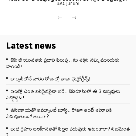
UMA JUPUDI
Latest news
జెన్‌ జీ యువతకు ప్రధాని పిలుపు.. మీ శక్తిని నమ్మి ముందుకు
సాగండి!
బాల్కనీలోనే వారం రోజుల్లో తాజా మైక్రోగ్రీన్స్‌!
ఇంట్లో ఎంత ఖరీదైనవైనా సరే.. బెడ్‌రూమ్‌లో ఈ 3 వస్తువులు
పెట్టొద్దట!
ఉసిరికాయతో ఇమ్యూనిటీ బూస్ట్‌.. రోజూ తింటే శరీరానికి
ఏమవుతుందో తెలుసా?
బుధ గ్రహం బలహీనతతో పిల్లల చదువుకు ఆటంకాలా? నిజమెంత
?