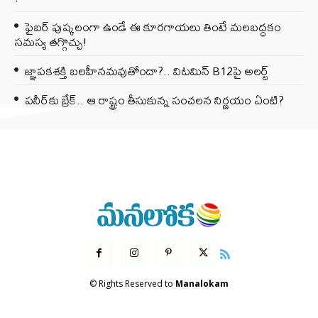
ఫైబర్‌ పుష్కలంగా ఉండే ఈ కూరగాయలు తింటే మలబద్ధకం
సమస్య తగ్గొచ్చు!
జ్ఞాపకశక్తి బలహీనమవుతోందా?.. విటమిన్ B12పై అలర్ట్
పనీర్‌కు బ్రేక్.. ఆ రాష్ట్రం తీసుకున్న సంచలన నిర్ణయం ఏంటి?
© Rights Reserved to
Manalokam