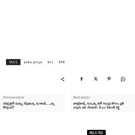
TAGS
asha priya
brs
KTR
Previous article
Next article
కలెక్షన్లలో దుమ్ము రేపుతున్న మిరాయ్…ఎన్ని
జూబ్లీహిల్స్ ఉపఎన్నికలో గెలుపు కోసం ప్రతీ
కోట్లంటే!
ఒక్కరు పని చేయాలి: సీఎం రేవంత్ రెడ్డి
RELATED