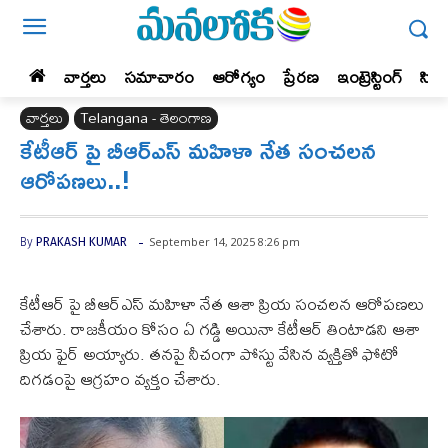
వార్తలు
సమాచారం
ఆరోగ్యం
ప్రేర‌ణ‌
ఇంట్రెస్టింగ్‌
సిన
వార్తలు
Telangana - తెలంగాణ
కేటీఆర్ పై బీఆర్ఎస్ మహిళా నేత సంచలన
ఆరోపణలు..!
-
September 14, 2025 8:26 pm
By
PRAKASH KUMAR
కేటీఆర్ పై బీఆర్ఎస్ మహిళా నేత ఆశా ప్రియ సంచలన ఆరోపణలు
చేశారు. రాజకీయం కోసం ఏ గడ్డి అయినా కేటీఆర్ తింటాడని ఆశా
ప్రియ ఫైర్ అయ్యారు. తనపై నీచంగా పోస్టు వేసిన వ్యక్తితో ఫోటో
దిగడంపై ఆగ్రహం వ్య‌క్తం చేశారు.