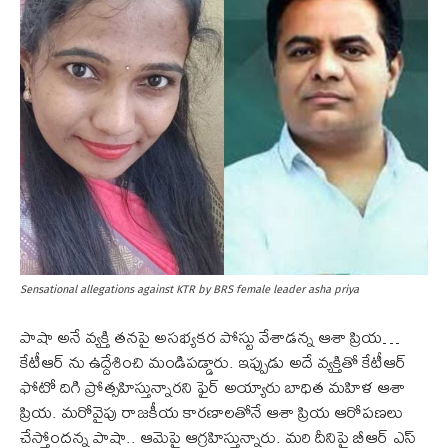
Sensational allegations against KTR by BRS female leader asha priya
పాషా అనే వ్యక్తి తనపై అసభ్యకర పోస్టు వేశాడన్న ఆశా ప్రియ…
కేటీఆర్ ను ఉద్దేశించి మండిప‌డ్డారు. ఇప్పుడు అదే వ్యక్తితో కేటీఆర్
ఫోటో దిగి ప్రోత్సహిస్తున్నారని ఫైర్ అయ్యారు బాధిత మహిళ ఆశా
ప్రియ. మరోవైపు రాజకీయ కారణాలతోనే ఆశా ప్రియ ఆరోపణలు
చేస్తోందన్న పాషా.. ఆమెపై ఆగ్ర‌హిస్తున్నారు. మ‌రి దీనిపై బీఆర్ ఎస్