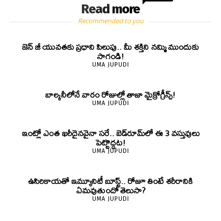
Read more
Recommended to you
జెన్‌ జీ యువతకు ప్రధాని పిలుపు.. మీ శక్తిని నమ్మి ముందుకు
సాగండి!
UMA JUPUDI
బాల్కనీలోనే వారం రోజుల్లో తాజా మైక్రోగ్రీన్స్‌!
UMA JUPUDI
ఇంట్లో ఎంత ఖరీదైనవైనా సరే.. బెడ్‌రూమ్‌లో ఈ 3 వస్తువులు
పెట్టొద్దట!
UMA JUPUDI
ఉసిరికాయతో ఇమ్యూనిటీ బూస్ట్‌.. రోజూ తింటే శరీరానికి
ఏమవుతుందో తెలుసా?
UMA JUPUDI