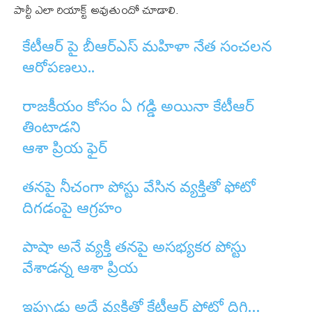
పార్టీ ఎలా రియాక్ట్ అవుతుందో చూడాలి.
కేటీఆర్ పై బీఆర్ఎస్ మహిళా నేత సంచలన
ఆరోపణలు..
రాజకీయం కోసం ఏ గడ్డి అయినా కేటీఆర్
తింటాడని
ఆశా ప్రియ ఫైర్
తనపై నీచంగా పోస్టు వేసిన వ్యక్తితో ఫోటో
దిగడంపై ఆగ్రహం
పాషా అనే వ్యక్తి తనపై అసభ్యకర పోస్టు
వేశాడన్న ఆశా ప్రియ
ఇప్పుడు అదే వ్యక్తితో కేటీఆర్ ఫోటో దిగి…