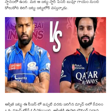
స్థానంలో ఉంది. మరి ఆ జట్టు స్టార్ పేసర్ బుమ్రా గాయం నుంచి
కోలుకోని తిరిగి జట్టు జట్టులోకి వస్తున్నాడు.
ఆర్సీబీ జట్టు ఈ సీజన్ లో ఇప్పటి వరకు జరిగిన మ్యాచ్ లలో కేవలం
ఒక్క మ్యాచ్ లోనే ఓడిపోయింది. ఆర్సీబీకి ఈసారి బౌలింగ్ ప్రధాన