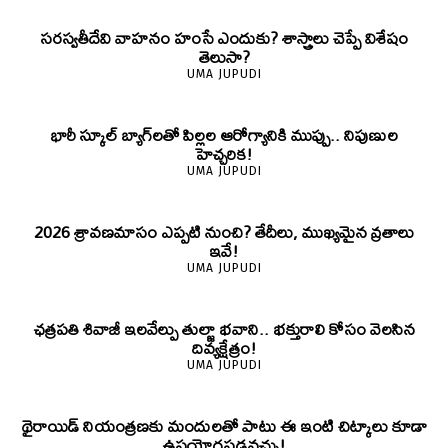
సరస్వతీదేవి వాహనం హంసే ఎందుకు? శాస్త్రాలు చెప్పే విశేషం
తెలుసా?
UMA JUPUDI
భారీ స్కూల్ బ్యాగ్‌లతో పిల్లల ఆరోగ్యానికి ముప్పు.. నిపుణుల
హెచ్చరిక!
UMA JUPUDI
2026 శ్రావణమాసం ఎప్పటి నుంచి? తేదీలు, ముఖ్యమైన వ్రతాలు
ఇవే!
UMA JUPUDI
ఛత్రపతి శివాజీ ఇలవేల్పు తుల్జా భవాని.. భక్తురాలి కోసం వెలసిన
దివ్యక్షేత్రం!
UMA JUPUDI
థైరాయిడ్ నియంత్రణకు మందులతో పాటు ఈ ఇంటి చిట్కాలు కూడా
ఉపయోగపడవచ్చు!