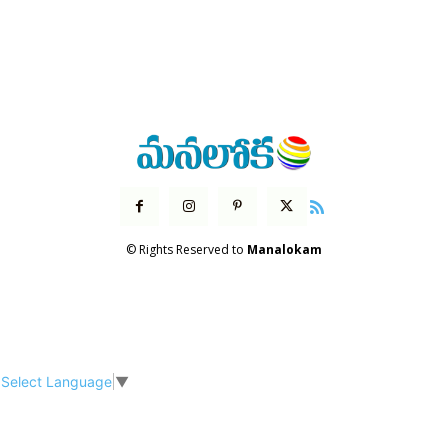
© Rights Reserved to
Manalokam
Select Language
▼