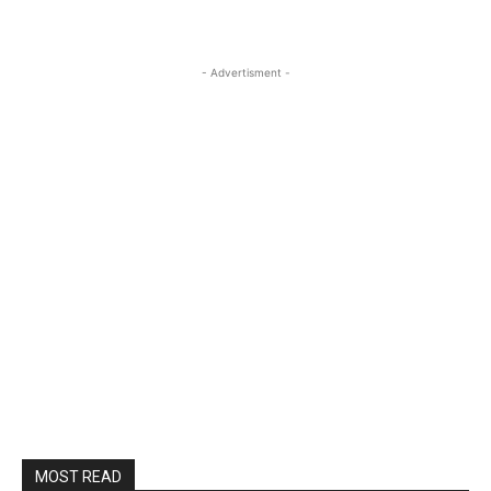
- Advertisment -
MOST READ