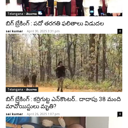
Telangana - తెలంగాణ
బిగ్ బ్రేకింగ్ : పదో తరగతి ఫలితాలు విడుదల
sai kumar
-
April 30, 2025 3:31 pm
0
Telangana - తెలంగాణ
బిగ్ బ్రేకింగ్ : కర్రిగుట్ట ఎన్‌కౌంటర్.. దాదాపు 38 మంది
మావోయిస్టులు మృతి?
sai kumar
-
April 26, 2025 1:07 pm
0