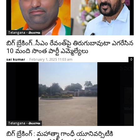
Telangana - తెలంగాణ
బిగ్ బ్రేకింగ్..సీఎం రేవంత్‌పై తిరుగుబావుటా ఎగరేసిన
10 మంది సొంత పార్టీ ఎమ్మెల్యేలు
sai kumar
-
February 1, 2025 11:03 am
0
Telangana - తెలంగాణ
బిగ్ బ్రేకింగ్ : మహాత్మా గాంధీ యూనివర్సిటీకి