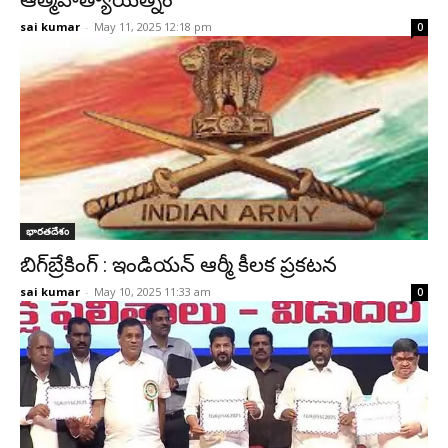
ఆత్మహత్యాయత్నం
sai kumar
-
May 11, 2025 12:18 pm
0
భారతదేశం
బిగ్‌బ్రేకింగ్ : ఇండియన్ ఆర్మీ కీలక ప్రకటన
sai kumar
-
May 10, 2025 11:33 am
0