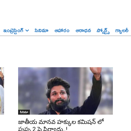
ఇంట్రెస్టింగ్‌
సినిమా
ఆహారం
ఆరాధన
స్పోర్ట్స్‌
గ్యాలరీ
సినిమా
జాతీయ మానవ హక్కుల కమిషన్ లో
పుష్ప 2 పై ఫిర్యాదు..!