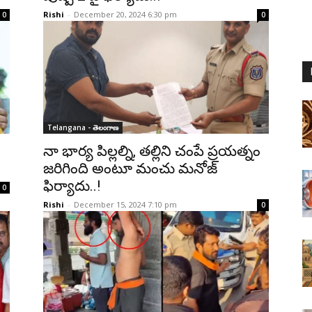
Rishi
-
December 20, 2024 6:30 pm
0
0
Telangana - తెలంగాణ
నా భార్య పిల్లల్ని, తల్లిని చంపే ప్రయత్నం
జరిగింది అంటూ మంచు మనోజ్‌
ఫిర్యాదు..!
0
Rishi
-
December 15, 2024 7:10 pm
0