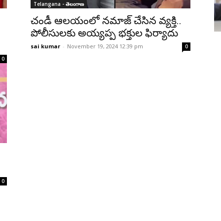
Telangana - తెలంగాణ
చండీ ఆలయంలో నమాజ్ చేసిన వ్యక్తి..
పోలీసులకు అయ్యప్ప భక్తుల ఫిర్యాదు
sai kumar
-
November 19, 2024 12:39 pm
0
0
0