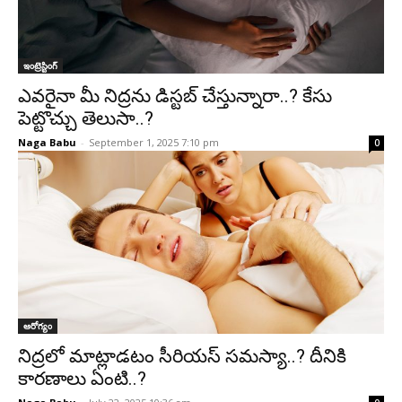
ఇంట్రెస్టింగ్‌
ఎవరైనా మీ నిద్రను డిస్టబ్‌ చేస్తున్నారా..? కేసు
పెట్టొచ్చు తెలుసా..?
Naga Babu
-
September 1, 2025 7:10 pm
0
ఆరోగ్యం
నిద్రలో మాట్లాడటం సీరియస్‌ సమస్యా..? దీనికి
కారణాలు ఏంటి..?