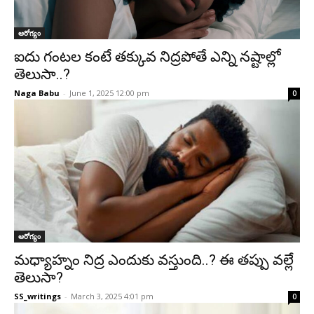
ఆరోగ్యం
ఐదు గంటల కంటే తక్కువ నిద్రపోతే ఎన్ని నష్టాల్లో
తెలుసా..?
Naga Babu
-
June 1, 2025 12:00 pm
0
ఆరోగ్యం
మధ్యాహ్నం నిద్ర ఎందుకు వస్తుంది..? ఈ తప్పు వల్లే
తెలుసా?
SS_writings
-
March 3, 2025 4:01 pm
0