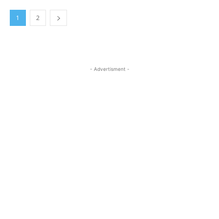
1
2
- Advertisment -