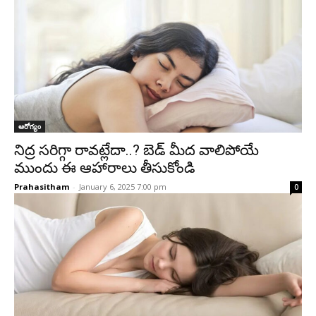
ఆరోగ్యం
నిద్ర సరిగ్గా రావట్లేదా..? బెడ్ మీద వాలిపోయే
ముందు ఈ ఆహారాలు తీసుకోండి
Prahasitham
-
January 6, 2025 7:00 pm
0