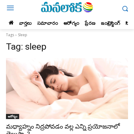
వార్తలు
సమాచారం
ఆరోగ్యం
ప్రేర‌ణ‌
ఇంట్రెస్టింగ్‌
సిన
Tags
Sleep
Tag:
sleep
ఆరోగ్యం
మధ్యాహ్నం నిద్రపోవడం వల్ల ఎన్ని ప్రయోజనాలో