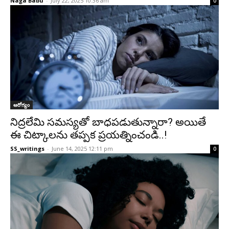
Naga Babu
-
July 22, 2025 10:36 am
0
ఆరోగ్యం
నిద్రలేమి సమస్యతో బాధపడుతున్నారా? అయితే
ఈ చిట్కాలను తప్పక ప్రయత్నించండి..!
SS_writings
-
June 14, 2025 12:11 pm
0