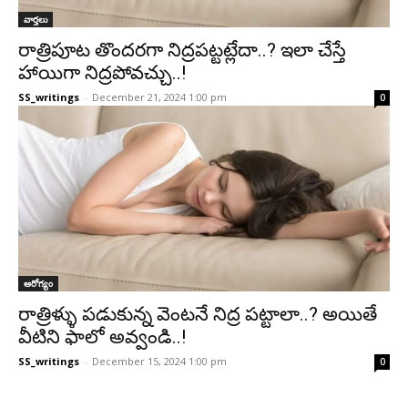
వార్తలు
రాత్రిపూట తొందరగా నిద్రపట్టట్లేదా..? ఇలా చేస్తే
హాయిగా నిద్రపోవచ్చు..!
SS_writings
-
December 21, 2024 1:00 pm
0
ఆరోగ్యం
రాత్రిళ్ళు పడుకున్న వెంటనే నిద్ర పట్టాలా..? అయితే
వీటిని ఫాలో అవ్వండి..!
SS_writings
-
December 15, 2024 1:00 pm
0