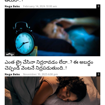
తెలుసా..?
Naga Babu
-
February 14, 2026 10:00 am
0
ఆరోగ్యం
ఎంత ట్రై చేసినా నిద్రరావడం లేదా..? ఈ అబద్ధం
చెప్పండి వెంటనే నిద్రపడుతుంది..!
Naga Babu
-
November 10, 2025 6:00 pm
0