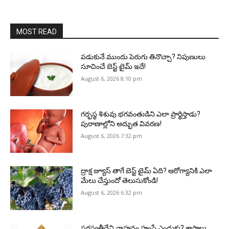
MOST READ
పడుకునే ముందు పెరుగు తినొచ్చా? నిపుణులు
సూచించే బెస్ట్ టైమ్ ఇదే!
August 6, 2026 8:10 pm
గర్భస్థ శిశువు భగవంతుడిని ఎలా ప్రార్థిస్తాడు?
పురాణాల్లోని అద్భుత వివరణ!
August 6, 2026 7:32 pm
ద్రాక్ష జ్యూస్ తాగే బెస్ట్ టైమ్ ఏది? ఆరోగ్యానికి ఎలా
మేలు చేస్తుందో తెలుసుకోండి!
August 6, 2026 6:32 pm
సరస్వతీదేవి వాహనం హంసే ఎందుకు? శాస్త్రాలు