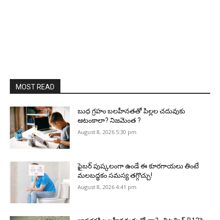
MOST READ
బుధ గ్రహం బలహీనతతో పిల్లల చదువుకు
ఆటంకాలా? నిజమెంత ?
August 8, 2026 5:30 pm
ఫైబర్‌ పుష్కలంగా ఉండే ఈ కూరగాయలు తింటే
మలబద్ధకం సమస్య తగ్గొచ్చు!
August 8, 2026 4:41 pm