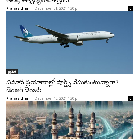
తెలిస్తే ఆశ్చర్యపోవాల్సిందే..
Prahasitham
-
December 31, 2024 1:30 pm
0
ట్రావెల్‌
విమాన ప్రయాణాల్లో షార్ట్స్ వేసుకుంటున్నారా?
డేంజర్ డేంజర్
Prahasitham
-
December 16, 2024 1:30 pm
0