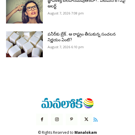
జ్ఞాపకశక్తి బలహీనమవుతోందా?.. విటమిన్ B12పై
అలర్ట్
August 7, 2026 7:08 pm
పనీర్‌కు బ్రేక్.. ఆ రాష్ట్రం తీసుకున్న సంచలన
నిర్ణయం ఏంటి?
August 7, 2026 6:10 pm
© Rights Reserved to
Manalokam