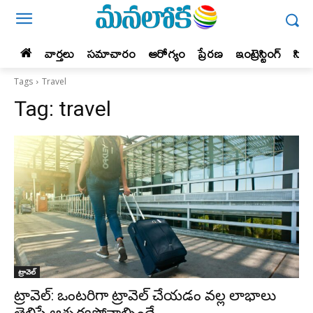
వార్తలు
సమాచారం
ఆరోగ్యం
ప్రేర‌ణ‌
ఇంట్రెస్టింగ్‌
సిన
Tags
Travel
Tag:
travel
ట్రావెల్‌
ట్రావెల్: ఒంటరిగా ట్రావెల్ చేయడం వల్ల లాభాలు