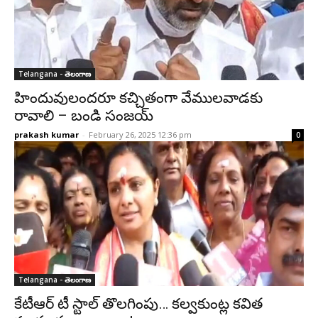
Telangana - తెలంగాణ
హిందువులందరూ కచ్చితంగా వేములవాడకు
రావాలి – బండి సంజయ్‌
prakash kumar
-
February 26, 2025 12:36 pm
0
Telangana - తెలంగాణ
కేటీఆర్ టీ స్టాల్‌ తొలగింపు… కల్వకుంట్ల కవిత