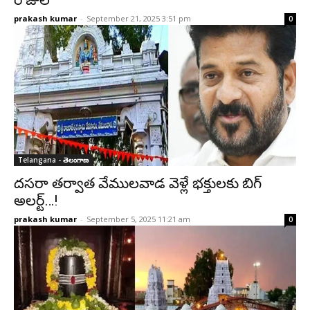
రోజులే
prakash kumar
-
September 21, 2025 3:51 pm
0
Telangana - తెలంగాణ
దసరా తర్వాత వేములవాడ వెళ్లే భ‌క్తుల‌కు బిగ్
అల‌ర్ట్‌…!
prakash kumar
-
September 5, 2025 11:21 am
0