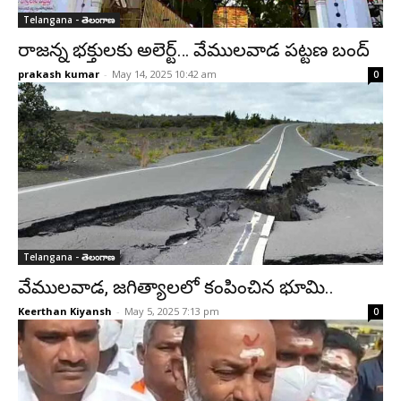
Telangana - తెలంగాణ
రాజన్న భక్తులకు అలెర్ట్… వేములవాడ పట్టణ బంద్
prakash kumar
-
May 14, 2025 10:42 am
0
Telangana - తెలంగాణ
వేములవాడ, జగిత్యాలలో కంపించిన భూమి..
Keerthan Kiyansh
-
May 5, 2025 7:13 pm
0