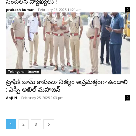
సంచలన వ్యాఖ్యలు !
prakash kumar
-
February 26, 2025 11:21 am
0
Telangana - తెలంగాణ
ట్రాఫిక్ జామ్ కాకుండా నిత్యం అప్రమత్తంగా ఉండాలి
: ఎస్పీ అఖిల్ మహజన్
Anji N
-
February 25, 2025 2:03 pm
0
1
2
3