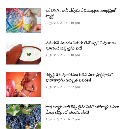
ఒకే DNA.. కానీ వేర్వేరు వేలిముద్రలు..ఇంట్రెస్టింగ్
ఫ్యాక్ట్!
August 6, 2026 9:10 pm
పడుకునే ముందు పెరుగు తినొచ్చా? నిపుణులు
సూచించే బెస్ట్ టైమ్ ఇదే!
August 6, 2026 8:10 pm
గర్భస్థ శిశువు భగవంతుడిని ఎలా ప్రార్థిస్తాడు?
పురాణాల్లోని అద్భుత వివరణ!
August 6, 2026 7:32 pm
ద్రాక్ష జ్యూస్ తాగే బెస్ట్ టైమ్ ఏది? ఆరోగ్యానికి ఎలా
మేలు చేస్తుందో తెలుసుకోండి!
August 6, 2026 6:32 pm