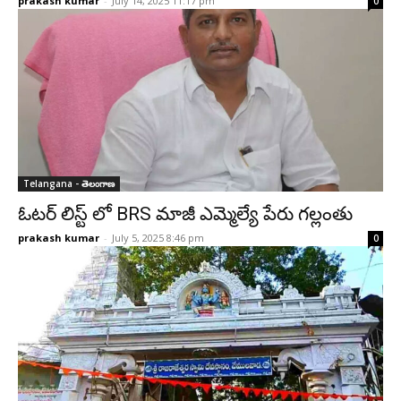
prakash kumar
-
July 14, 2025 11:17 pm
0
Telangana - తెలంగాణ
ఓటర్ లిస్ట్ లో BRS మాజీ ఎమ్మెల్యే పేరు గల్లంతు
prakash kumar
-
July 5, 2025 8:46 pm
0