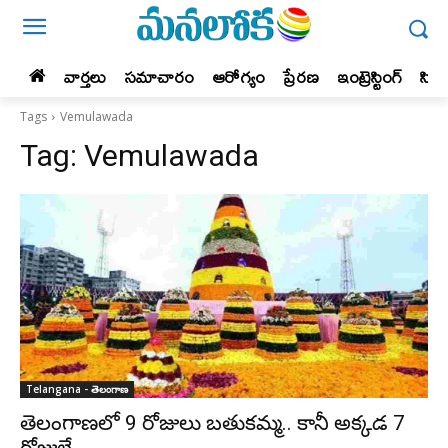
వార్తలు
సమాచారం
ఆరోగ్యం
ప్రేర‌ణ‌
ఇంట్రెస్టింగ్‌
సిన
Tags
Vemulawada
Tag:
Vemulawada
Telangana - తెలంగాణ
తెలంగాణ‌లో 9 రోజులు బ‌తుక‌మ్మ‌.. కానీ అక్క‌డ 7