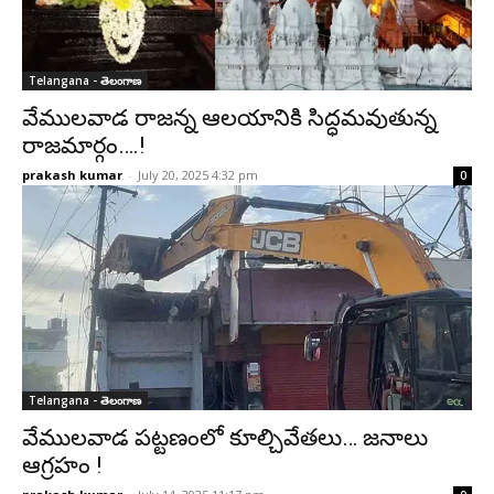
Telangana - తెలంగాణ
వేములవాడ రాజన్న ఆలయానికి సిద్ధమవుతున్న
రాజమార్గం….!
prakash kumar
-
July 20, 2025 4:32 pm
0
Telangana - తెలంగాణ
వేములవాడ పట్టణంలో కూల్చివేతలు… జనాలు
ఆగ్రహం !