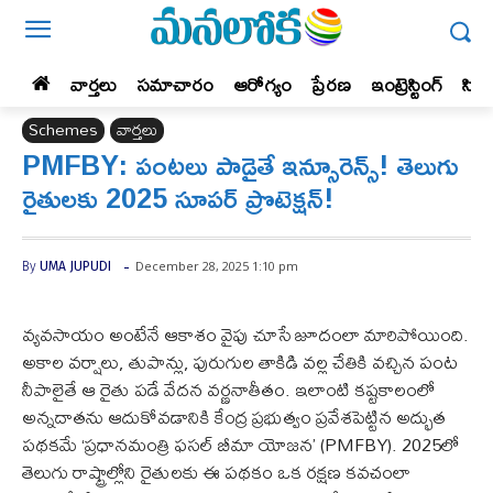
వార్తలు
సమాచారం
ఆరోగ్యం
ప్రేర‌ణ‌
ఇంట్రెస్టింగ్‌
సిన
Schemes
వార్తలు
PMFBY: పంటలు పాడైతే ఇన్సూరెన్స్! తెలుగు
రైతులకు 2025 సూపర్ ప్రొటెక్షన్!
-
December 28, 2025 1:10 pm
By
UMA JUPUDI
వ్యవసాయం అంటేనే ఆకాశం వైపు చూసే జూదంలా మారిపోయింది.
అకాల వర్షాలు, తుపాన్లు, పురుగుల తాకిడి వల్ల చేతికి వచ్చిన పంట
నీపాలైతే ఆ రైతు పడే వేదన వర్ణనాతీతం. ఇలాంటి కష్టకాలంలో
అన్నదాతను ఆదుకోవడానికి కేంద్ర ప్రభుత్వం ప్రవేశపెట్టిన అద్భుత
పథకమే ‘ప్రధానమంత్రి ఫసల్ బీమా యోజన’ (PMFBY). 2025లో
తెలుగు రాష్ట్రాల్లోని రైతులకు ఈ పథకం ఒక రక్షణ కవచంలా