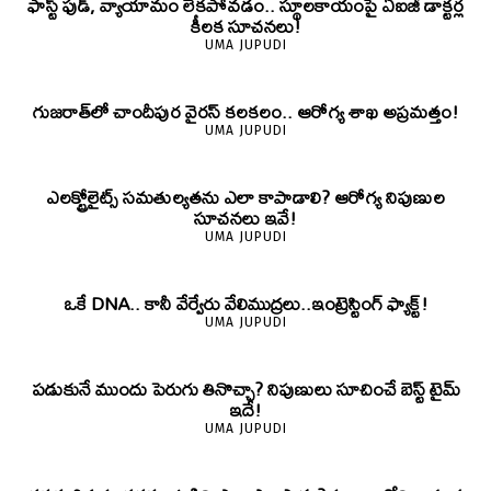
ఫాస్ట్ ఫుడ్, వ్యాయామం లేకపోవడం.. స్థూలకాయంపై ఏఐజీ డాక్టర్ల
కీలక సూచనలు!
UMA JUPUDI
గుజరాత్‌లో చాందీపుర వైరస్ కలకలం.. ఆరోగ్య శాఖ అప్రమత్తం!
UMA JUPUDI
ఎలక్ట్రోలైట్స్ సమతుల్యతను ఎలా కాపాడాలి? ఆరోగ్య నిపుణుల
సూచనలు ఇవే!
UMA JUPUDI
ఒకే DNA.. కానీ వేర్వేరు వేలిముద్రలు..ఇంట్రెస్టింగ్ ఫ్యాక్ట్!
UMA JUPUDI
పడుకునే ముందు పెరుగు తినొచ్చా? నిపుణులు సూచించే బెస్ట్ టైమ్
ఇదే!
UMA JUPUDI