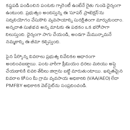
కష్టపడి పండించిన పంటకు గ్యారెంటీ ఉంటేనే రైతు గుండె ధైర్యంగా
ఉంటుంది. ప్రభుత్వం అందిస్తున్న ఈ ‘సూపర్ ప్రొటెక్షన్’ను
సద్వినియోగం చేసుకొని వ్యవసాయాన్ని సురక్షితంగా మార్చుకుందాం.
అన్నదాత సుఖీభవ అన్న మాటకు ఈ పథకం ఒక భరోసాగా
నిలుస్తుంది. ధైర్యంగా సాగు చేయండి, అండగా మేమున్నామనే
నమ్మకాన్ని ఈ బీమా కల్పిస్తుంది.
పైన పేర్కొన్న వివరాలు ప్రభుత్వ నివేదికల ఆధారంగా
అందించబడ్డాయి. పంట వారీగా ప్రీమియం ధరలు మరియు అప్లై
చేయడానికి చివరి తేదీలు జిల్లాను బట్టి మారుతుంటాయి. ఖచ్చితమైన
వివరాల కోసం మీ గ్రామ వ్యవసాయ అధికారిని (VAA/AEO) లేదా
PMFBY అధికారిక వెబ్‌సైట్‌ను సంప్రదించండి.