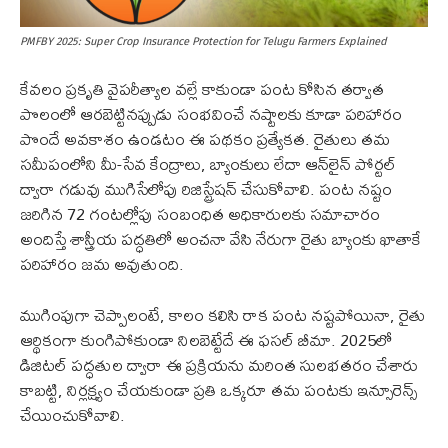
PMFBY 2025: Super Crop Insurance Protection for Telugu Farmers Explained
కేవలం ప్రకృతి వైపరీత్యాల వల్లే కాకుండా పంట కోసిన తర్వాత
పొలంలో ఆరబెట్టినప్పుడు సంభవించే నష్టాలకు కూడా పరిహారం
పొందే అవకాశం ఉండటం ఈ పథకం ప్రత్యేకత. రైతులు తమ
సమీపంలోని మీ-సేవ కేంద్రాలు, బ్యాంకులు లేదా ఆన్‌లైన్ పోర్టల్
ద్వారా గడువు ముగిసేలోపు రిజిస్ట్రేషన్ చేసుకోవాలి. పంట నష్టం
జరిగిన 72 గంటల్లోపు సంబంధిత అధికారులకు సమాచారం
అందిస్తే శాస్త్రీయ పద్ధతిలో అంచనా వేసి నేరుగా రైతు బ్యాంకు ఖాతాకే
పరిహారం జమ అవుతుంది.
ముగింపుగా చెప్పాలంటే, కాలం కలిసి రాక పంట నష్టపోయినా, రైతు
ఆర్థికంగా కుంగిపోకుండా నిలబెట్టేదే ఈ ఫసల్ బీమా. 2025లో
డిజిటల్ పద్ధతుల ద్వారా ఈ ప్రక్రియను మరింత సులభతరం చేశారు
కాబట్టి, నిర్లక్ష్యం చేయకుండా ప్రతి ఒక్కరూ తమ పంటకు ఇన్సూరెన్స్
చేయించుకోవాలి.