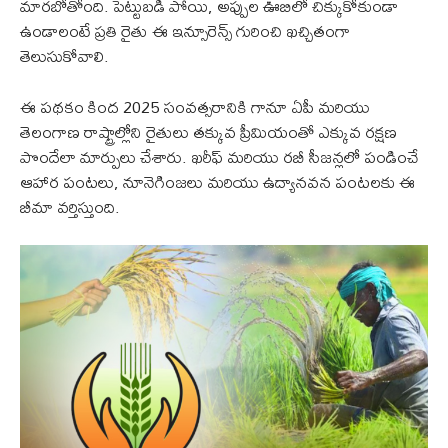
మారబోతోంది. పెట్టుబడి పోయి, అప్పుల ఊబిలో చిక్కుకోకుండా
ఉండాలంటే ప్రతి రైతు ఈ ఇన్సూరెన్స్ గురించి ఖచ్చితంగా
తెలుసుకోవాలి.
ఈ పథకం కింద 2025 సంవత్సరానికి గానూ ఏపీ మరియు
తెలంగాణ రాష్ట్రాల్లోని రైతులు తక్కువ ప్రీమియంతో ఎక్కువ రక్షణ
పొందేలా మార్పులు చేశారు. ఖరీఫ్ మరియు రబీ సీజన్లలో పండించే
ఆహార పంటలు, నూనెగింజలు మరియు ఉద్యానవన పంటలకు ఈ
బీమా వర్తిస్తుంది.