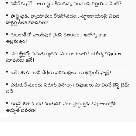
పనీర్‌కు బ్రేక్.. ఆ రాష్ట్రం తీసుకున్న సంచలన నిర్ణయం ఏంటి?
ఫాస్ట్ ఫుడ్, వ్యాయామం లేకపోవడం.. స్థూలకాయంపై ఏఐజీ
డాక్టర్ల కీలక సూచనలు!
గుజరాత్‌లో చాందీపుర వైరస్ కలకలం.. ఆరోగ్య శాఖ
అప్రమత్తం!
ఎలక్ట్రోలైట్స్ సమతుల్యతను ఎలా కాపాడాలి? ఆరోగ్య నిపుణుల
సూచనలు ఇవే!
ఒకే DNA.. కానీ వేర్వేరు వేలిముద్రలు..ఇంట్రెస్టింగ్ ఫ్యాక్ట్!
పడుకునే ముందు పెరుగు తినొచ్చా? నిపుణులు సూచించే బెస్ట్ టైమ్
ఇదే!
గర్భస్థ శిశువు భగవంతుడిని ఎలా ప్రార్థిస్తాడు? పురాణాల్లోని
అద్భుత వివరణ!