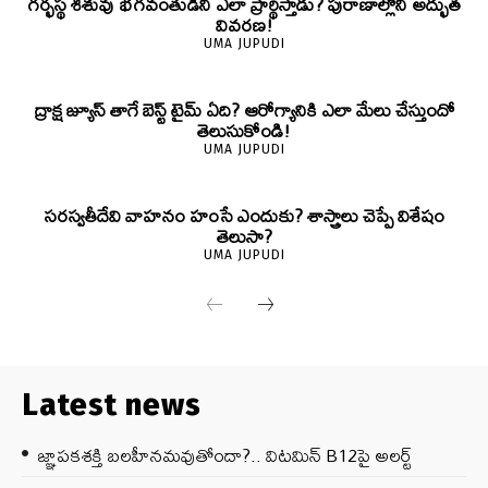
గర్భస్థ శిశువు భగవంతుడిని ఎలా ప్రార్థిస్తాడు? పురాణాల్లోని అద్భుత
వివరణ!
UMA JUPUDI
ద్రాక్ష జ్యూస్ తాగే బెస్ట్ టైమ్ ఏది? ఆరోగ్యానికి ఎలా మేలు చేస్తుందో
తెలుసుకోండి!
UMA JUPUDI
సరస్వతీదేవి వాహనం హంసే ఎందుకు? శాస్త్రాలు చెప్పే విశేషం
తెలుసా?
UMA JUPUDI
Latest news
జ్ఞాపకశక్తి బలహీనమవుతోందా?.. విటమిన్ B12పై అలర్ట్