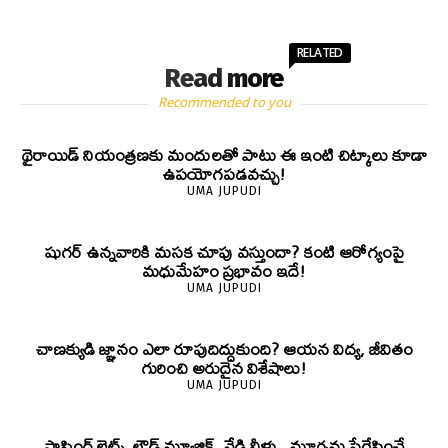
RELATED
Read more
Recommended to you
థైరాయిడ్ నియంత్రణకు మందులతో పాటు ఈ ఇంటి చిట్కాలు కూడా
ఉపయోగపడవచ్చు!
UMA JUPUDI
షుగర్ ఉన్నవారికి మసక చూపు వస్తుందా? కంటి ఆరోగ్యంపై
మధుమేహం ప్రభావం ఇదే!
UMA JUPUDI
చాణక్యుడి జ్ఞానం ఎలా రూపుదిద్దుకుంది? ఆయన విద్య, జీవితం
గురించి అరుదైన విశేషాలు!
UMA JUPUDI
ఫ్లాషింగ్ లైట్స్, లౌడ్ మ్యూజిక్, వేడి నీళ్లు.. మూర్ఛను ప్రేరేపించే