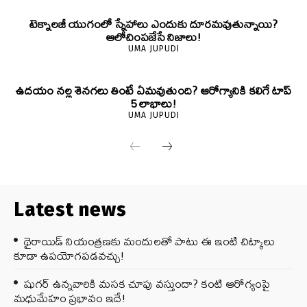
టెక్నాలజీ యుగంలో స్నేహాలు ఎందుకు దూరమవుతున్నాయి?
ఆలోచింపజేసే నిజాలు!
UMA JUPUDI
ఉదయం నల్ల శెనగలు తింటే ఏమవుతుంది? ఆరోగ్యానికి కలిగే టాప్
5 లాభాలు!
UMA JUPUDI
Latest news
థైరాయిడ్ నియంత్రణకు మందులతో పాటు ఈ ఇంటి చిట్కాలు
కూడా ఉపయోగపడవచ్చు!
షుగర్ ఉన్నవారికి మసక చూపు వస్తుందా? కంటి ఆరోగ్యంపై
మధుమేహం ప్రభావం ఇదే!