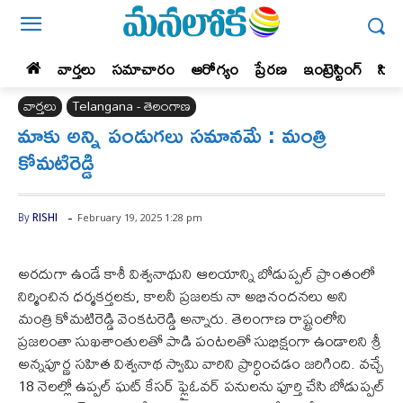
వార్తలు
సమాచారం
ఆరోగ్యం
ప్రేర‌ణ‌
ఇంట్రెస్టింగ్‌
సిన
వార్తలు
Telangana - తెలంగాణ
మాకు అన్ని పండుగలు సమానమే : మంత్రి
కోమటిరెడ్డి
-
February 19, 2025 1:28 pm
By
RISHI
అరదుగా ఉండే కాశీ విశ్వనాథుని ఆలయాన్ని బోడుప్పల్ ప్రాంతంలో
నిర్మించిన ధర్మకర్తలకు, కాలనీ ప్రజలకు నా అభినందనలు అని
మంత్రి కోమటిరెడ్డి వెంకటరెడ్డి అన్నారు. తెలంగాణ రాష్ట్రంలోని
ప్రజలంతా సుఖశాంతులతో పాడి పంటలతో సుభిక్షంగా ఉండాలని శ్రీ
అన్నపూర్ణ సహిత విశ్వనాథ స్వామి వారిని ప్రార్ధించడం జరిగింది. వచ్చే
18 నెలల్లో ఉప్పల్ ఘట్ కేసర్ ఫ్లైఓవర్ పనులను పూర్తి చేసి బోడుప్పల్