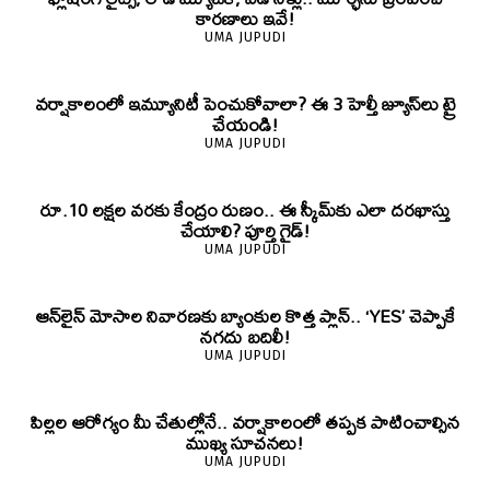
కారణాలు ఇవే!
UMA JUPUDI
వర్షాకాలంలో ఇమ్యూనిటీ పెంచుకోవాలా? ఈ 3 హెల్తీ జ్యూస్‌లు ట్రై
చేయండి!
UMA JUPUDI
రూ.10 లక్షల వరకు కేంద్రం రుణం.. ఈ స్కీమ్‌కు ఎలా దరఖాస్తు
చేయాలి? పూర్తి గైడ్!
UMA JUPUDI
ఆన్‌లైన్ మోసాల నివారణకు బ్యాంకుల కొత్త ప్లాన్.. ‘YES’ చెప్పాకే
నగదు బదిలీ!
UMA JUPUDI
పిల్లల ఆరోగ్యం మీ చేతుల్లోనే.. వర్షాకాలంలో తప్పక పాటించాల్సిన
ముఖ్య సూచనలు!
UMA JUPUDI