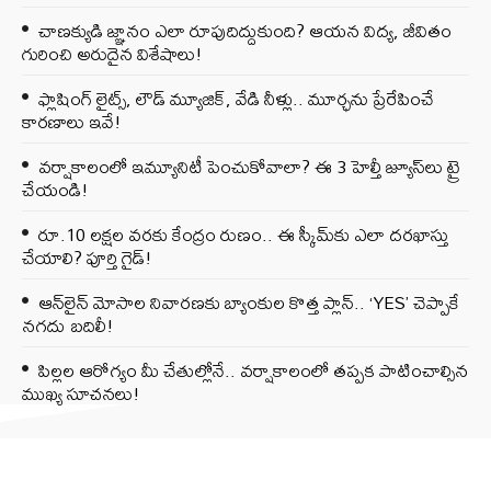
చాణక్యుడి జ్ఞానం ఎలా రూపుదిద్దుకుంది? ఆయన విద్య, జీవితం
గురించి అరుదైన విశేషాలు!
ఫ్లాషింగ్ లైట్స్, లౌడ్ మ్యూజిక్, వేడి నీళ్లు.. మూర్ఛను ప్రేరేపించే
కారణాలు ఇవే!
వర్షాకాలంలో ఇమ్యూనిటీ పెంచుకోవాలా? ఈ 3 హెల్తీ జ్యూస్‌లు ట్రై
చేయండి!
రూ.10 లక్షల వరకు కేంద్రం రుణం.. ఈ స్కీమ్‌కు ఎలా దరఖాస్తు
చేయాలి? పూర్తి గైడ్!
ఆన్‌లైన్ మోసాల నివారణకు బ్యాంకుల కొత్త ప్లాన్.. ‘YES’ చెప్పాకే
నగదు బదిలీ!
పిల్లల ఆరోగ్యం మీ చేతుల్లోనే.. వర్షాకాలంలో తప్పక పాటించాల్సిన
ముఖ్య సూచనలు!