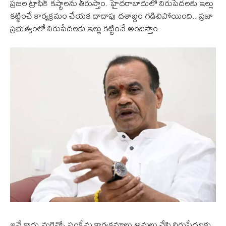
ప్రజల ట్రాఫిక్ కష్టాలను తీరుస్తాం. హైదరాబాదులో నిరుపేదలకు ఇల్లు
కట్టించే కార్యక్రమం చేయక దాదాపు దశాబ్దం గడిచిపోయింది.. ప్రజా
ప్రభుత్వంలో నిరుపేదలకు ఇల్లు కట్టించే అందిస్తాం.
ఇవే కాదు మరెన్నో సంక్షేమ కార్యక్రమాలు అమలు చేసి నిరుపేదలకు