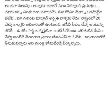
అండగా నిలుస్తాం అన్నారు. అలాగే మాది సెక్యూలర్ ప్రభుత్వం…
మాకు అన్ని పండుగలు సమానమే. ఓట్ల కోసం దేశాన్ని విడగొట్టేది
బీజేపీ.. మా గురించి మాట్లాడే అర్హత వాళ్ళకు లేదు. రాష్ట్రంలో 20
ఏళ్ళు కాంగ్రెస్ అధికారంలో ఉంటుంది. బీసీనీ సీఎం చేస్తా అంటున్న
బీజేపీ.. ఓ బీసీ పార్టీ అధ్యక్షుడిగా ఉంటే పీకేసింది. దళితుడిని సీఎం
చేస్తా అంటేనే తెలంగాణ ప్రజలు బీఆర్ఎస్ కు ఓటేసి.. అధికారంలోకి
తీసుకువచ్చారు అని మంత్రి కోమటిరెడ్డి పేర్కొన్నారు.