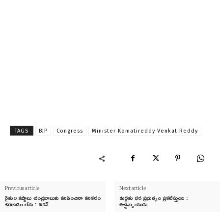
TAGS
BJP
Congress
Minister Komatireddy Venkat Reddy
Previous article
Next article
రైతుల కష్టాలు చంద్రబాబుకు కనిపించినా కనికరం
మద్దతు ధర ప్రభుత్వం ప్రకటిస్తుంది :
చూపడం లేదు : జగన్
అచ్చెన్నాయుడు