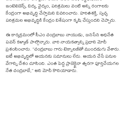
ఇంటెలిజెన్స్, విద్య, వైద్యం, పరిశ్రమలు వంటి అన్ని రంగాలకు
కేంద్రంగా అభివృద్ధి చేస్తామని వివరించారు. హరితశక్తి, స్వచ్ఛ
పరిశ్రమల అభివృద్ధికి కేంద్రం విశేషంగా కృషి చేస్తుందని చెప్పారు.
ఈ కార్యక్రమంలో సీఎం చంద్రబాబు నాయుడు, జనసేన అధినేత
పవన్ కళ్యాణ్ పాల్గొన్నారు. వారి నాయకత్వాన్ని ప్రధాని మోదీ
ప్రశంసించారు. “చంద్రబాబు గారు టెక్నాలజీతో ముందడుగు వేశారు.
ఐటీ అభివృద్ధిలో ఆయనకు సమానులు లేరు. ఆయన చేసే పనుల
వేగాన్ని దేశం చూసింది. ఎంత పెద్ద ప్రాజెక్టైనా త్వరగా పూర్తిచేయగల
నేత చంద్రబాబే,” అని మోదీ కొనియాడారు.