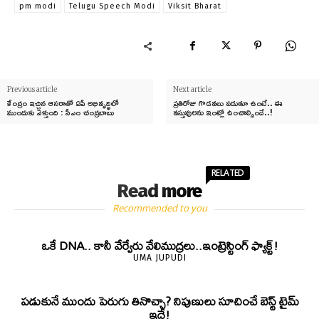
pm modi
Telugu Speech Modi
Viksit Bharat
Previous article
Next article
కేంద్రం ఇచ్చిన ఆసరాతో ఏపీ అభివృద్ధిలో
ప్రతిరోజు గొడవలు పడుతూ ఉంటే.. ఈ
ముందుకు వెళ్తుంది : సీఎం చంద్రబాబు
వస్తువులను ఇంట్లో ఉంచాల్సిందే..!
RELATED
Read more
Recommended to you
ఒకే DNA.. కానీ వేర్వేరు వేలిముద్రలు..ఇంట్రెస్టింగ్ ఫ్యాక్ట్!
UMA JUPUDI
పడుకునే ముందు పెరుగు తినొచ్చా? నిపుణులు సూచించే బెస్ట్ టైమ్
ఇదే!