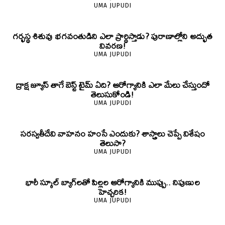
UMA JUPUDI
గర్భస్థ శిశువు భగవంతుడిని ఎలా ప్రార్థిస్తాడు? పురాణాల్లోని అద్భుత
వివరణ!
UMA JUPUDI
ద్రాక్ష జ్యూస్ తాగే బెస్ట్ టైమ్ ఏది? ఆరోగ్యానికి ఎలా మేలు చేస్తుందో
తెలుసుకోండి!
UMA JUPUDI
సరస్వతీదేవి వాహనం హంసే ఎందుకు? శాస్త్రాలు చెప్పే విశేషం
తెలుసా?
UMA JUPUDI
భారీ స్కూల్ బ్యాగ్‌లతో పిల్లల ఆరోగ్యానికి ముప్పు.. నిపుణుల
హెచ్చరిక!
UMA JUPUDI