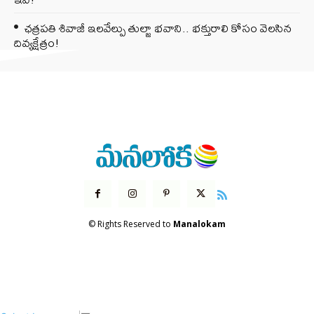
ఛత్రపతి శివాజీ ఇలవేల్పు తుల్జా భవాని.. భక్తురాలి కోసం వెలసిన
దివ్యక్షేత్రం!
© Rights Reserved to
Manalokam