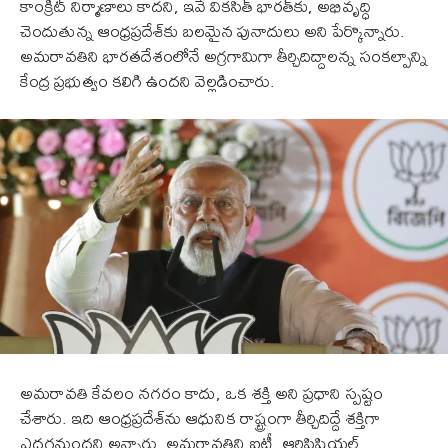
కాంక్రీట్ నిర్మాణాలు కాదని, ఇవే వికసిత్ భారత్‌కు, అభివృద్ధి
చెందుతున్న ఆంధ్రప్రదేశ్‌కు బలమైన పునాదులు అని పేర్కొన్నారు.
అమరావతిని భారతదేశంలోనే అగ్రగామిగా తీర్చిదిద్దాలన్న సంకల్పాన్ని
కేంద్ర ప్రభుత్వం కలిగి ఉందని వెల్లడించారు.
అమరావతి కేవలం నగరం కాదు, ఒక శక్తి అని ప్రధాని స్పష్టం
చేశారు. ఇది ఆంధ్రప్రదేశ్‌ను ఆధునిక రాష్ట్రంగా తీర్చిదిద్దే శక్తిగా
ఎదగనుందని అన్నారు. అమరావతిని ఐటీ, ఆర్టిఫిషియల్