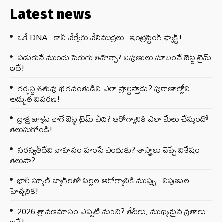
Latest news
ఒకే DNA.. కానీ వేర్వేరు వేలిముద్రలు..ఇంట్రెస్టింగ్ ఫ్యాక్ట్!
పడుకునే ముందు పెరుగు తినొచ్చా? నిపుణులు సూచించే బెస్ట్ టైమ్
ఇదే!
గర్భస్థ శిశువు భగవంతుడిని ఎలా ప్రార్థిస్తాడు? పురాణాల్లోని
అద్భుత వివరణ!
ద్రాక్ష జ్యూస్ తాగే బెస్ట్ టైమ్ ఏది? ఆరోగ్యానికి ఎలా మేలు చేస్తుందో
తెలుసుకోండి!
సరస్వతీదేవి వాహనం హంసే ఎందుకు? శాస్త్రాలు చెప్పే విశేషం
తెలుసా?
భారీ స్కూల్ బ్యాగ్‌లతో పిల్లల ఆరోగ్యానికి ముప్పు.. నిపుణుల
హెచ్చరిక!
2026 శ్రావణమాసం ఎప్పటి నుంచి? తేదీలు, ముఖ్యమైన వ్రతాలు
ఇవే!