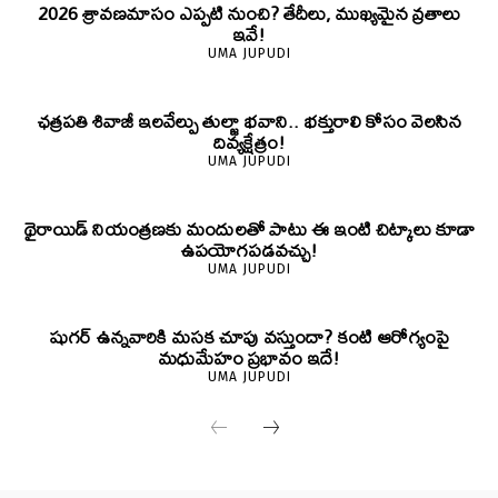
2026 శ్రావణమాసం ఎప్పటి నుంచి? తేదీలు, ముఖ్యమైన వ్రతాలు
ఇవే!
UMA JUPUDI
ఛత్రపతి శివాజీ ఇలవేల్పు తుల్జా భవాని.. భక్తురాలి కోసం వెలసిన
దివ్యక్షేత్రం!
UMA JUPUDI
థైరాయిడ్ నియంత్రణకు మందులతో పాటు ఈ ఇంటి చిట్కాలు కూడా
ఉపయోగపడవచ్చు!
UMA JUPUDI
షుగర్ ఉన్నవారికి మసక చూపు వస్తుందా? కంటి ఆరోగ్యంపై
మధుమేహం ప్రభావం ఇదే!
UMA JUPUDI