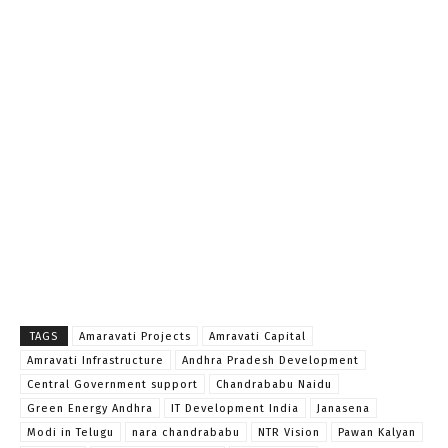
TAGS
Amaravati Projects
Amravati Capital
Amravati Infrastructure
Andhra Pradesh Development
Central Government support
Chandrababu Naidu
Green Energy Andhra
IT Development India
Janasena
Modi in Telugu
nara chandrababu
NTR Vision
Pawan Kalyan