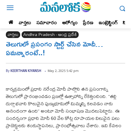
వార్తలు
సమాచారం
ఆరోగ్యం
ప్రేర‌ణ‌
ఇంట్రెస్టింగ్‌
సిన
వార్తలు
Andhra Pradesh - ఆంధ్ర ప్రదేశ్‌
తెలుగులో ప్రసంగం స్టార్ట్ చేసిన మోదీ…
ఏమన్నారంటే..!
-
May 2, 2025 5:42 pm
By
KEERTHAN KIYANSH
కార్యక్రమంలో ప్రధాని నరేంద్ర మోదీ పాల్గొని తన ప్రసంగాన్ని
తెలుగులో ప్రారంభించడం ప్రజల్లో ఉత్సాహాన్ని రేకెత్తించింది. “తల్లి
దుర్గాభవాని కొలువైన పుణ్యభూమిలో మిమ్మల్ని కలవడం నాకు
ఆనందంగా ఉంది” అంటూ మోదీ సంభాషణ మొదలుపెట్టారు. ఈ
సందర్భంగా ప్రధాని మోదీ 60 వేల కోట్ల రూపాయల విలువైన పలు
ప్రాజెక్టులకు శంకుస్థాపనలు, ప్రారంభోత్సవాలు చేశారు. ఇవి కేవలం