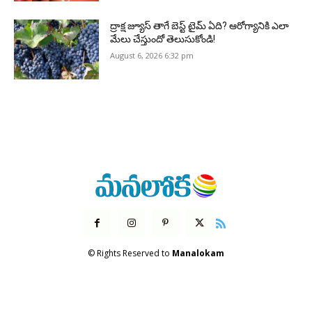
ద్రాక్ష జ్యూస్ తాగే బెస్ట్ టైమ్ ఏది? ఆరోగ్యానికి ఎలా
మేలు చేస్తుందో తెలుసుకోండి!
August 6, 2026 6:32 pm
© Rights Reserved to
Manalokam