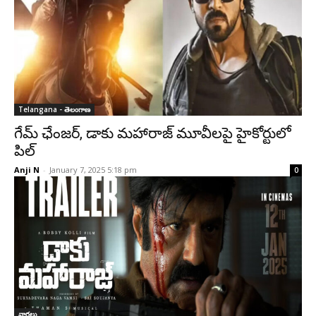
Telangana - తెలంగాణ
గేమ్ ఛేంజర్, డాకు మహారాజ్ మూవీలపై హైకోర్టులో
పిల్
Anji N
-
January 7, 2025 5:18 pm
0
వార్తలు