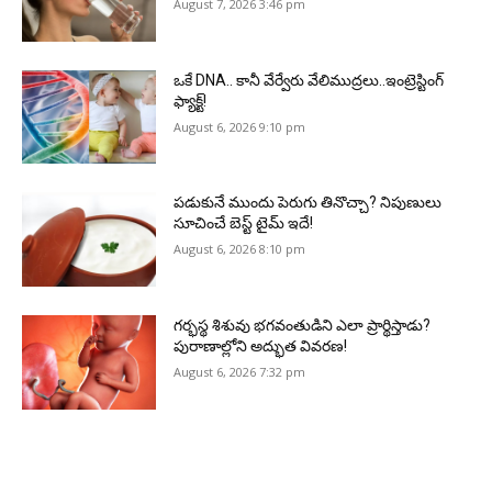
August 7, 2026 3:46 pm
ఒకే DNA.. కానీ వేర్వేరు వేలిముద్రలు..ఇంట్రెస్టింగ్
ఫ్యాక్ట్!
August 6, 2026 9:10 pm
పడుకునే ముందు పెరుగు తినొచ్చా? నిపుణులు
సూచించే బెస్ట్ టైమ్ ఇదే!
August 6, 2026 8:10 pm
గర్భస్థ శిశువు భగవంతుడిని ఎలా ప్రార్థిస్తాడు?
పురాణాల్లోని అద్భుత వివరణ!
August 6, 2026 7:32 pm