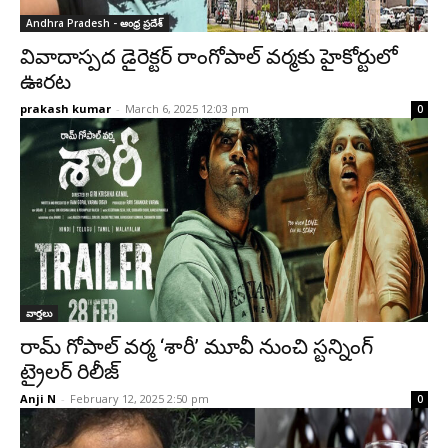
Andhra Pradesh - ఆంధ్ర ప్రదేశ్‌
వివాదాస్పద డైరెక్టర్ రాంగోపాల్ వర్మకు హైకోర్టులో
ఊరట
prakash kumar
-
March 6, 2025 12:03 pm
0
వార్తలు
రామ్ గోపాల్ వర్మ ‘శారీ’ మూవీ నుంచి స్టన్నింగ్
ట్రైలర్ రిలీజ్
Anji N
-
February 12, 2025 2:50 pm
0