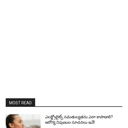
MOST READ
ఎలక్ట్రోలైట్స్ సమతుల్యతను ఎలా కాపాడాలి?
ఆరోగ్య నిపుణుల సూచనలు ఇవే!