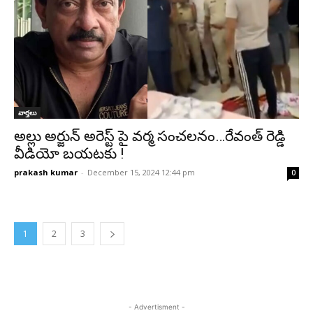
వార్తలు
అల్లు అర్జున్‌ అరెస్ట్‌ పై వర్మ సంచలనం…రేవంత్‌ రెడ్డి
వీడియో బయటకు !
prakash kumar
-
December 15, 2024 12:44 pm
0
1
2
3
- Advertisment -