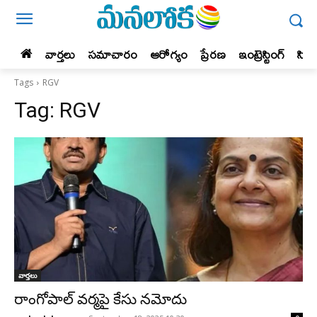
వార్తలు
సమాచారం
ఆరోగ్యం
ప్రేర‌ణ‌
ఇంట్రెస్టింగ్‌
సిన
Tags
RGV
Tag:
RGV
వార్తలు
రాంగోపాల్ వ‌ర్మ‌పై కేసు నమోదు