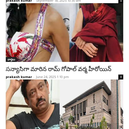
prakash kumar
-
September 18, 2025 10:30 am
0
వార్తలు
సన్యాసిగా మారిన రామ్ గోపాల్ వర్మ హీరోయిన్
prakash kumar
-
June 24, 2025 1:10 pm
0