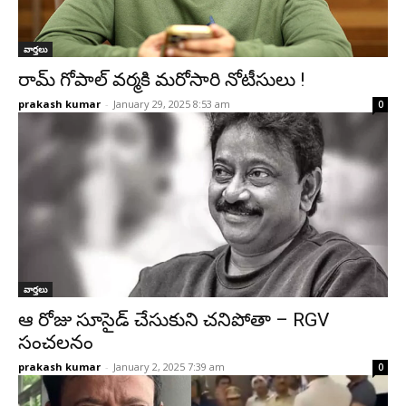
వార్తలు
రామ్ గోపాల్ వర్మకి మరోసారి నోటీసులు !
prakash kumar
-
January 29, 2025 8:53 am
0
వార్తలు
ఆ రోజు సూసైడ్ చేసుకుని చనిపోతా – RGV
సంచలనం
prakash kumar
-
January 2, 2025 7:39 am
0