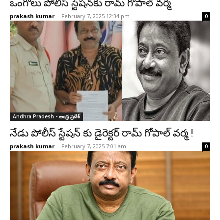
ఒంగోలు పోలీస్ స్టేషన్‌కు రామ్ గోపాల్ వర్మ
prakash kumar
-
February 7, 2025 12:34 pm
0
Andhra Pradesh - ఆంధ్ర ప్రదేశ్‌
నేడు పోలీస్‌ స్టేషన్‌ కు డైరెక్టర్ రామ్ గోపాల్ వర్మ !
prakash kumar
-
February 7, 2025 7:01 am
0