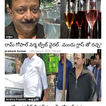
వార్తలు
రామ్ గోపాల్ వర్మ ట్వీట్ వైరల్…మందు గ్లాస్‌ తో రచ్చ!
prakash kumar
-
February 8, 2025 7:45 am
0
Andhra Pradesh - ఆంధ్ర ప్రదేశ్‌