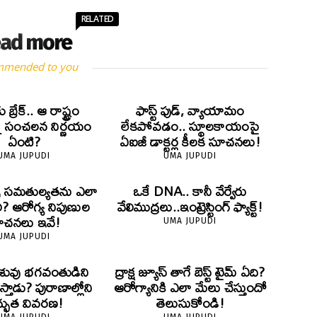
RELATED
ad more
mmended to you
ు బ్రేక్.. ఆ రాష్ట్రం
ఫాస్ట్ ఫుడ్, వ్యాయామం
్న సంచలన నిర్ణయం
లేకపోవడం.. స్థూలకాయంపై
ఏంటి?
ఏఐజీ డాక్టర్ల కీలక సూచనలు!
UMA JUPUDI
UMA JUPUDI
ైట్స్ సమతుల్యతను ఎలా
ఒకే DNA.. కానీ వేర్వేరు
ి? ఆరోగ్య నిపుణుల
వేలిముద్రలు..ఇంట్రెస్టింగ్ ఫ్యాక్ట్!
ూచనలు ఇవే!
UMA JUPUDI
UMA JUPUDI
 శిశువు భగవంతుడిని
ద్రాక్ష జ్యూస్ తాగే బెస్ట్ టైమ్ ఏది?
థిస్తాడు? పురాణాల్లోని
ఆరోగ్యానికి ఎలా మేలు చేస్తుందో
్భుత వివరణ!
తెలుసుకోండి!