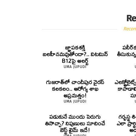
Re
Reco
జ్ఞాపకశక్తి
పనీర్‌క
బలహీనమవుతోందా?.. విటమిన్
తీసుకున
B12పై అలర్ట్
UMA JUPUDI
గుజరాత్‌లో చాందీపుర వైరస్
ఎలక్ట్రోల
కలకలం.. ఆరోగ్య శాఖ
కాపాడాల
అప్రమత్తం!
స
UMA JUPUDI
పడుకునే ముందు పెరుగు
గర్భస్థ
తినొచ్చా? నిపుణులు సూచించే
ఎలా ప్రార్
బెస్ట్ టైమ్ ఇదే!
అద