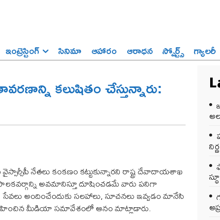
ఇంట్రెస్టింగ్‌
సినిమా
ఆహారం
ఆరాధన
స్పోర్ట్స్‌
గ్యాలరీ
ణాన్ని కలుషితం చేస్తున్నారు:
L
అలర
ప
ని
వైస్సార్సీపీ నేతలు కంకణం కట్టుకున్నారని రాష్ట్ర దేవాదాయశాఖ
స్థ
 పాలకవర్గాన్ని అవమానిస్తూ దూషించడమే వారు పనిగా
ెరుగైన సేవలు అందించేందుకు సలహాలు, సూచనలు ఇవ్వడం మానేసి
అప్
 నిర్వహించిన మీడియా సమావేశంలో ఆనం మాట్లాడారు.