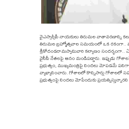
వైఎస్సార్సీపీ నాయకులు తిరుమల వాతావరణాన్ని కలుష
తిరుమల బ్రహ్మోత్సవాల సమయంలో ఒక రకంగా.. 
శ్రీకోదండరామస్వామివారి కల్యాణం సందర్భంగా.. ఏద
వైసీపీ నేతలపై ఆనం మండిపడ్డారు. ఇప్పుడు గోశాల
ప్రభుత్వం, ముఖ్యమంత్రిపై నిందలు మోపడమే పనిగా
వ్యాఖ్యానించారు. గోశాలలో కొన్నిసార్లు గోశాల
ప్రభుత్వంపై నిందలు మోపేందుకు ప్రయత్నిస్తున్నారని