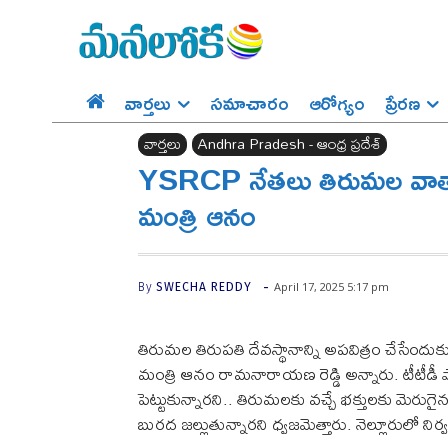
వార్తలు
సమాచారం
ఆరోగ్యం
ప్రేర‌ణ‌
వార్తలు
Andhra Pradesh - ఆంధ్ర ప్రదేశ్‌
YSRCP నేతలు తిరుమల వాతావర
మంత్రి ఆనం
-
April 17, 2025 5:17 pm
By
SWECHA REDDY
తిరుమల తిరుపతి దేవస్థానాన్ని అపవిత్రం చేసేందుకు 
మంత్రి ఆనం రామనారాయణ రెడ్డి అన్నారు. టీటీడీ
పెట్టుకున్నారని.. తిరుమలకు వచ్చే భక్తులకు మ
బురద జల్లుతున్నారని ధ్వజమెత్తారు. నెల్లూరులో