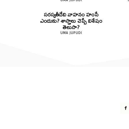
UMA JUPUDI
సరస్వతీదేవి వాహనం హంసే
ఎందుకు? శాస్త్రాలు చెప్పే విశేషం
తెలుసా?
UMA JUPUDI