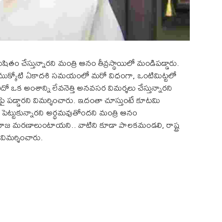
ితం చేస్తున్నారని మంత్రి ఆనం తీవ్రస్థాయిలో మండిపడ్డారు.
ముక్కోటి ఏకాదశి సమయంలో మరో విధంగా, ఒంటిమిట్టలో
ో ఒక అంశాన్ని లేవనెత్తి అనవసర విమర్శలు చేస్తున్నారని
పై పడ్డారని విమర్శించారు. ఇదంతా చూస్తుంటే కూటమి
 పెట్టుకున్నారని అర్థమవుతోందని మంత్రి ఆనం
లో సహజ మరణాలుంటాయని.. వాటిని కూడా పాలకమండలి, రాష్ట్ర
 విమర్శించారు.