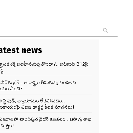
atest news
జ్ఞాపకశక్తి బలహీనమవుతోందా?.. విటమిన్ B12పై
్ట్
నీర్‌కు బ్రేక్.. ఆ రాష్ట్రం తీసుకున్న సంచలన
ర్ణయం ఏంటి?
ఫాస్ట్ ఫుడ్, వ్యాయామం లేకపోవడం..
ూలకాయంపై ఏఐజీ డాక్టర్ల కీలక సూచనలు!
గుజరాత్‌లో చాందీపుర వైరస్ కలకలం.. ఆరోగ్య శాఖ
రమత్తం!