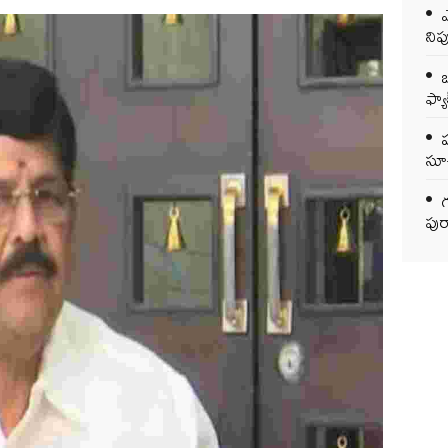
ఎ
ని
ఒ
ఫ్యాక
సూచ
గ
పుర