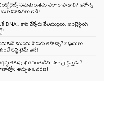
లక్ట్రోలైట్స్ సమతుల్యతను ఎలా కాపాడాలి? ఆరోగ్య
పుణుల సూచనలు ఇవే!
కే DNA.. కానీ వేర్వేరు వేలిముద్రలు..ఇంట్రెస్టింగ్
్ట్!
పడుకునే ముందు పెరుగు తినొచ్చా? నిపుణులు
ించే బెస్ట్ టైమ్ ఇదే!
ర్భస్థ శిశువు భగవంతుడిని ఎలా ప్రార్థిస్తాడు?
ాణాల్లోని అద్భుత వివరణ!