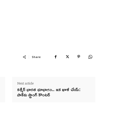
Share
Next article
కశ్మీర్‌ భారత భూభాగం.. ఇక ఖాళీ చేయ్‌:
పాక్‌కు స్ట్రాంగ్‌ కౌంటర్