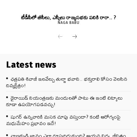
టీడీపీలో బీసీలు, ఎస్సీలు రాజ్య‌స‌భ‌కు ప‌నికి రారా.. ?
NAGA BABU
Latest news
ఛత్రపతి శివాజీ ఇలవేల్పు తుల్జా భవాని.. భక్తురాలి కోసం వెలసిన
దివ్యక్షేత్రం!
థైరాయిడ్ నియంత్రణకు మందులతో పాటు ఈ ఇంటి చిట్కాలు
కూడా ఉపయోగపడవచ్చు!
షుగర్ ఉన్నవారికి మసక చూపు వస్తుందా? కంటి ఆరోగ్యంపై
మధుమేహం ప్రభావం ఇదే!
చాణక్యుడి జ్ఞానం ఎలా రూపుదిద్దుకుంది? ఆయన విద్య, జీవితం