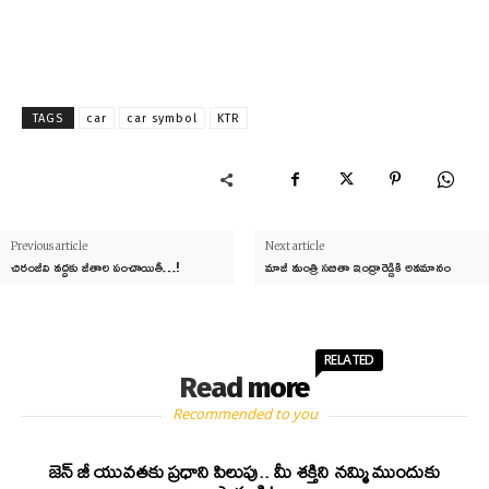
TAGS
car
car symbol
KTR
Previous article
Next article
చిరంజీవి వద్దకు జీతాల పంచాయితీ…!
మాజీ మంత్రి సబితా ఇంద్రారెడ్డికి అవమానం
RELATED
Read more
Recommended to you
జెన్‌ జీ యువతకు ప్రధాని పిలుపు.. మీ శక్తిని నమ్మి ముందుకు