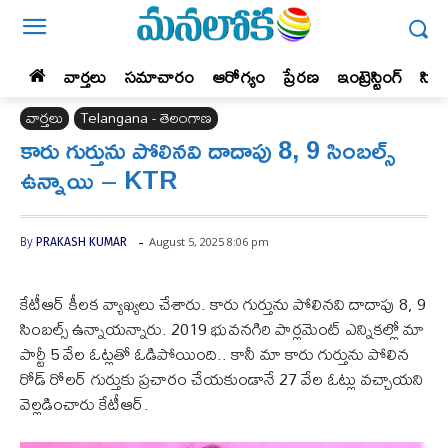
వార్తలు
సమాచారం
ఆరోగ్యం
ప్రేర‌ణ‌
ఇంట్రెస్టింగ్‌
సిన
వార్తలు
Telangana - తెలంగాణ
కారు గుర్తును పోలినవి దాదాపు 8, 9 సింబల్స్
ఉన్నాయి – KTR
-
August 5, 2025 8:06 pm
By
PRAKASH KUMAR
కేటీఆర్ కీలక వ్యాఖ్యలు చేశారు. కారు గుర్తును పోలినవి దాదాపు 8, 9
సింబల్స్ ఉన్నాయన్నారు. 2019 భువనగిరి పార్లమెంట్ ఎన్నికల్లో మా
పార్టీ 5 వేల ఓట్లతో ఓడిపోయింది.. కానీ మా కారు గుర్తును పోలిన
రోడ్ రోలర్ గుర్తుకు ప్రచారం చేయకుండానే 27 వేల ఓట్లు వచ్చాయని
వెల్లడించారు కేటీఆర్.