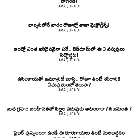
సాగండి!
UMA JUPUDI
బాల్కనీలోనే వారం రోజుల్లో తాజా మైక్రోగ్రీన్స్‌!
UMA JUPUDI
ఇంట్లో ఎంత ఖరీదైనవైనా సరే.. బెడ్‌రూమ్‌లో ఈ 3 వస్తువులు
పెట్టొద్దట!
UMA JUPUDI
ఉసిరికాయతో ఇమ్యూనిటీ బూస్ట్‌.. రోజూ తింటే శరీరానికి
ఏమవుతుందో తెలుసా?
UMA JUPUDI
బుధ గ్రహం బలహీనతతో పిల్లల చదువుకు ఆటంకాలా? నిజమెంత ?
UMA JUPUDI
ఫైబర్‌ పుష్కలంగా ఉండే ఈ కూరగాయలు తింటే మలబద్ధకం