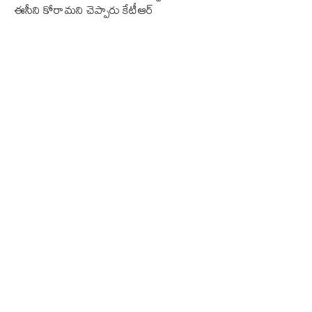
ఈసీని కోరామని చెప్పారు కేటీఆర్