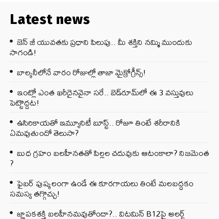
Latest news
జెన్‌ జీ యువతకు ప్రధాని పిలుపు.. మీ శక్తిని నమ్మి ముందుకు
సాగండి!
బాల్కనీలోనే వారం రోజుల్లో తాజా మైక్రోగ్రీన్స్‌!
ఇంట్లో ఎంత ఖరీదైనవైనా సరే.. బెడ్‌రూమ్‌లో ఈ 3 వస్తువులు
పెట్టొద్దట!
ఉసిరికాయతో ఇమ్యూనిటీ బూస్ట్‌.. రోజూ తింటే శరీరానికి
ఏమవుతుందో తెలుసా?
బుధ గ్రహం బలహీనతతో పిల్లల చదువుకు ఆటంకాలా? నిజమెంత
?
ఫైబర్‌ పుష్కలంగా ఉండే ఈ కూరగాయలు తింటే మలబద్ధకం
సమస్య తగ్గొచ్చు!
జ్ఞాపకశక్తి బలహీనమవుతోందా?.. విటమిన్ B12పై అలర్ట్