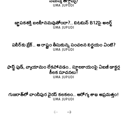
సమస్య తగ్గొచ్చు!
UMA JUPUDI
జ్ఞాపకశక్తి బలహీనమవుతోందా?.. విటమిన్ B12పై అలర్ట్
UMA JUPUDI
పనీర్‌కు బ్రేక్.. ఆ రాష్ట్రం తీసుకున్న సంచలన నిర్ణయం ఏంటి?
UMA JUPUDI
ఫాస్ట్ ఫుడ్, వ్యాయామం లేకపోవడం.. స్థూలకాయంపై ఏఐజీ డాక్టర్ల
కీలక సూచనలు!
UMA JUPUDI
గుజరాత్‌లో చాందీపుర వైరస్ కలకలం.. ఆరోగ్య శాఖ అప్రమత్తం!
UMA JUPUDI