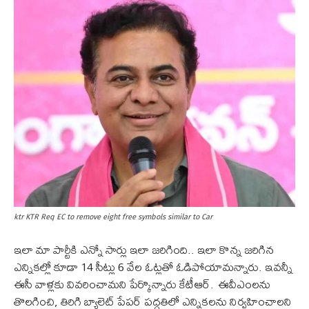
ktr KTR Req EC to remove eight free symbols similar to Car
ఇలా మా పార్టీకి ఎన్నో సార్లు ఇలా జరిగింది.. ఇలా కొన్న జరిగిన
ఎన్నికల్లో కూడా 14 సీట్లు 6 వేల ఓట్లతో ఓడిపోయామన్నారు. ఇవన్నీ
ఈసీ వాళ్లకు వివరించామని పేర్కొన్నారు కేటీఆర్. ఈవీఎంలను
తొలగించి, తిరిగి బ్యాలెట్ పేపర్ పద్దతిలో ఎన్నికలను నిర్వహించాలని