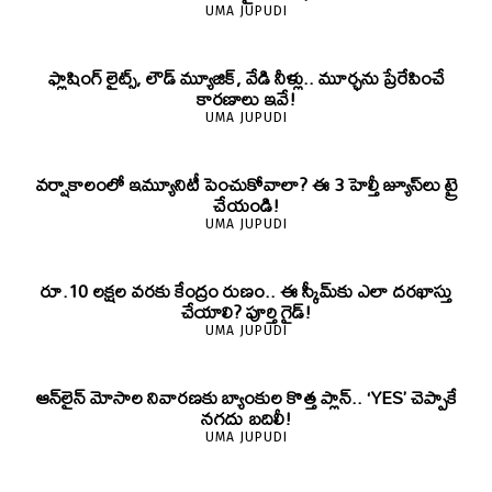
UMA JUPUDI
ఫ్లాషింగ్ లైట్స్, లౌడ్ మ్యూజిక్, వేడి నీళ్లు.. మూర్ఛను ప్రేరేపించే
కారణాలు ఇవే!
UMA JUPUDI
వర్షాకాలంలో ఇమ్యూనిటీ పెంచుకోవాలా? ఈ 3 హెల్తీ జ్యూస్‌లు ట్రై
చేయండి!
UMA JUPUDI
రూ.10 లక్షల వరకు కేంద్రం రుణం.. ఈ స్కీమ్‌కు ఎలా దరఖాస్తు
చేయాలి? పూర్తి గైడ్!
UMA JUPUDI
ఆన్‌లైన్ మోసాల నివారణకు బ్యాంకుల కొత్త ప్లాన్.. ‘YES’ చెప్పాకే
నగదు బదిలీ!
UMA JUPUDI