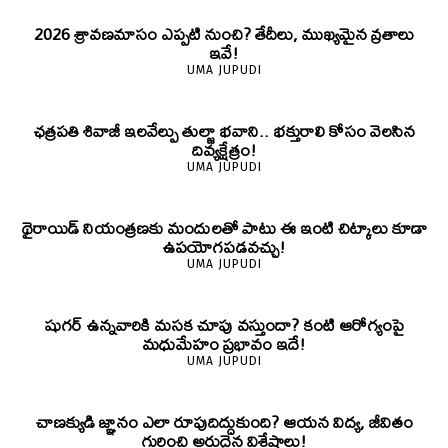
2026 శ్రావణమాసం ఎప్పటి నుంచి? తేదీలు, ముఖ్యమైన వ్రతాలు
ఇవే!
UMA JUPUDI
ఛత్రపతి శివాజీ ఇలవేల్పు తుల్జా భవాని.. భక్తురాలి కోసం వెలసిన
దివ్యక్షేత్రం!
UMA JUPUDI
థైరాయిడ్ నియంత్రణకు మందులతో పాటు ఈ ఇంటి చిట్కాలు కూడా
ఉపయోగపడవచ్చు!
UMA JUPUDI
షుగర్ ఉన్నవారికి మసక చూపు వస్తుందా? కంటి ఆరోగ్యంపై
మధుమేహం ప్రభావం ఇదే!
UMA JUPUDI
చాణక్యుడి జ్ఞానం ఎలా రూపుదిద్దుకుంది? ఆయన విద్య, జీవితం
గురించి అరుదైన విశేషాలు!