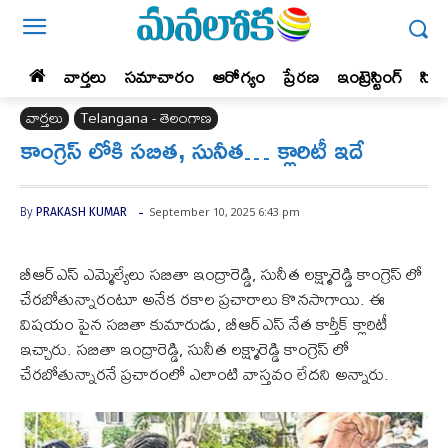
వార్తలు
సమాచారం
ఆరోగ్యం
ప్రేర‌ణ‌
ఇంట్రెస్టింగ్‌
సిన
వార్తలు
Telangana - తెలంగాణ
కాంగ్రెస్ లోకి సబిత, సునీత… క్లారిటీ ఇదే
-
September 10, 2025 6:43 pm
By
PRAKASH KUMAR
బీఆర్ఎస్ ఎమ్మెల్యేలు సబితా ఇంద్రారెడ్డి, సునీత లక్ష్మారెడ్డి కాంగ్రెస్ లో
చేరబోతున్నారంటూ అనేక రకాల ప్రచారాలు కొనసాగాయి. ఈ
విషయం పైన సబితా కుమారుడు, బీఆర్ఎస్ నేత కార్తీక్ క్లారిటీ
ఇచ్చారు. సబితా ఇంద్రారెడ్డి, సునీత లక్ష్మారెడ్డి కాంగ్రెస్ లో
చేరబోతున్నారనే ప్రచారంలో ఎలాంటి వాస్తవం లేదని అన్నారు.