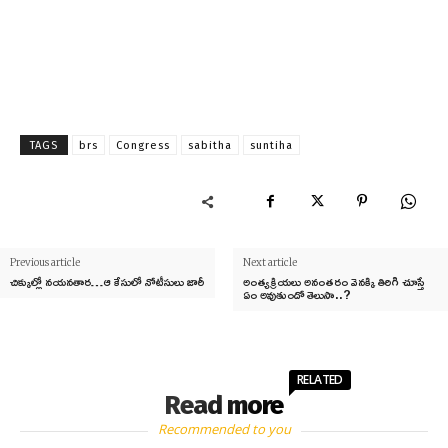
TAGS
brs
Congress
sabitha
suntiha
Previous article
Next article
చిక్కుల్లో నయనతార…ఆ కేసులో నోటీసులు జారీ
అంత్యక్రియలు అనంతరం వెనక్కి తిరిగి చూస్తే
ఏం అవుతుందో తెలుసా..?
RELATED
Read more
Recommended to you