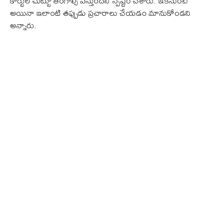
కోర్టుల చుట్టూ తిరగాల్సి వస్తుందని స్పష్టం చేశారు. ఇకనుంచి
అయినా ఇలాంటి తప్పుడు ప్రచారాలు చేయడం మానుకోండని
అన్నారు.