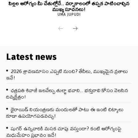
పిల్లల ఆరోగ్యం మీ చేతుల్లోనే.. వర్షాకాలంలో తప్పక పాటించాల్సిన
ముఖ్య సూచనలు!
UMA JUPUDI
Latest news
2026 శ్రావణమాసం ఎప్పటి నుంచి? తేదీలు, ముఖ్యమైన వ్రతాలు
ఇవే!
ఛత్రపతి శివాజీ ఇలవేల్పు తుల్జా భవాని.. భక్తురాలి కోసం వెలసిన
దివ్యక్షేత్రం!
థైరాయిడ్ నియంత్రణకు మందులతో పాటు ఈ ఇంటి చిట్కాలు
కూడా ఉపయోగపడవచ్చు!
షుగర్ ఉన్నవారికి మసక చూపు వస్తుందా? కంటి ఆరోగ్యంపై
మధుమేహం ప్రభావం ఇదే!