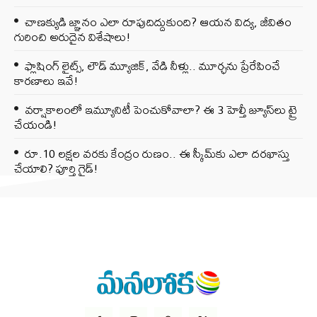
చాణక్యుడి జ్ఞానం ఎలా రూపుదిద్దుకుంది? ఆయన విద్య, జీవితం
గురించి అరుదైన విశేషాలు!
ఫ్లాషింగ్ లైట్స్, లౌడ్ మ్యూజిక్, వేడి నీళ్లు.. మూర్ఛను ప్రేరేపించే
కారణాలు ఇవే!
వర్షాకాలంలో ఇమ్యూనిటీ పెంచుకోవాలా? ఈ 3 హెల్తీ జ్యూస్‌లు ట్రై
చేయండి!
రూ.10 లక్షల వరకు కేంద్రం రుణం.. ఈ స్కీమ్‌కు ఎలా దరఖాస్తు
చేయాలి? పూర్తి గైడ్!