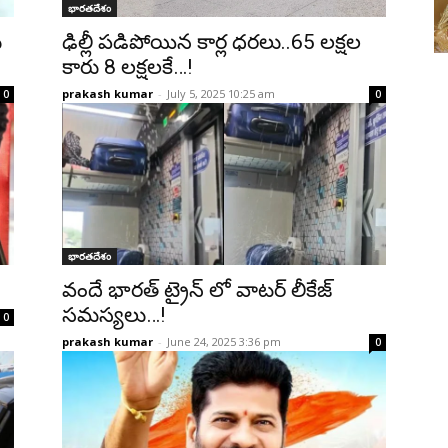
భారతదేశం
ు
ఢిల్లీ పడిపోయిన కార్ల ధరలు..65 లక్షల
కారు 8 లక్షలకే…!
prakash kumar
-
July 5, 2025 10:25 am
0
0
భారతదేశం
వందే భారత్ ట్రైన్ లో వాటర్ లీకేజ్
సమస్యలు…!
0
prakash kumar
-
June 24, 2025 3:36 pm
0