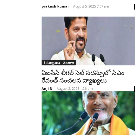
prakash kumar
-
August 5, 2025 7:57 am
Telangana - తెలంగాణ
ఏఐసీసీ లీగల్ సెల్ సదస్సులో సీఎం
రేవంత్ సంచలన వ్యాఖ్యలు
Anji N
-
August 2, 2025 1:26 pm