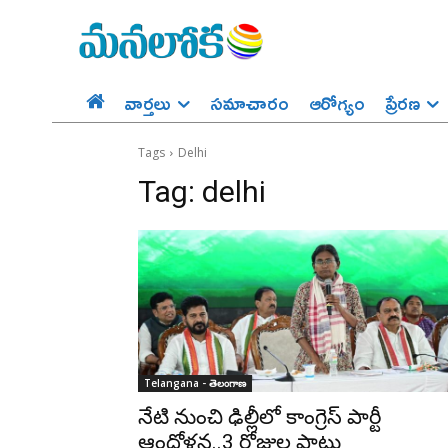
వార్తలు
సమాచారం
ఆరోగ్యం
ప్రేర‌ణ‌
Tags
Delhi
Tag:
delhi
Telangana - తెలంగాణ
నేటి నుంచి ఢిల్లీలో కాంగ్రెస్ పార్టీ
ఆందోళన..3 రోజుల పాటు