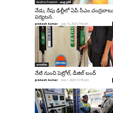
Andhra Pradesh - ఆంధ్ర ప్రదేశ్‌
నేడు, రేపు ఢిల్లీలో ఏపీ సీఎం చంద్రబాబ
పర్యటన..
prakash kumar
-
July 15, 2025 7:06 am
భారతదేశం
నేటి నుంచి పెట్రోల్‌, డీజిల్‌ బంద్
prakash kumar
-
July 1, 2025 12:59 pm