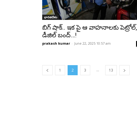
భారతదేశం
బిగ్ షాక్.. ఇక పై ఆ వాహనాలకు పెట్రోల్,
డీజిల్ బంద్…!
prakash kumar
-
June 22, 2025 10:57 am
...
1
2
3
13