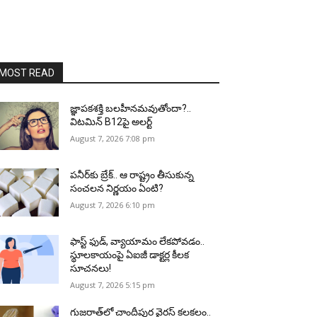
MOST READ
జ్ఞాపకశక్తి బలహీనమవుతోందా?..
విటమిన్ B12పై అలర్ట్
August 7, 2026 7:08 pm
పనీర్‌కు బ్రేక్.. ఆ రాష్ట్రం తీసుకున్న
సంచలన నిర్ణయం ఏంటి?
August 7, 2026 6:10 pm
ఫాస్ట్ ఫుడ్, వ్యాయామం లేకపోవడం..
స్థూలకాయంపై ఏఐజీ డాక్టర్ల కీలక
సూచనలు!
August 7, 2026 5:15 pm
గుజరాత్‌లో చాందీపుర వైరస్ కలకలం..