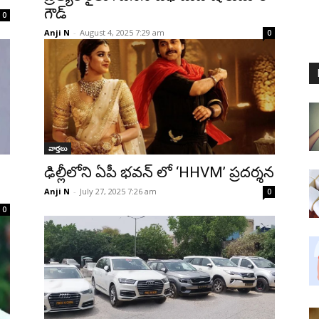
గౌడ్
0
Anji N
-
August 4, 2025 7:29 am
0
వార్తలు
ఢిల్లీలోని ఏపీ భవన్ లో ‘HHVM’ ప్రదర్శన
Anji N
-
July 27, 2025 7:26 am
0
0