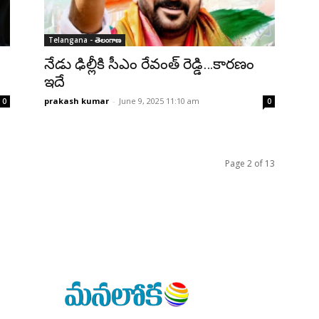
Telangana - తెలంగాణ
నేడు ఢిల్లీకి సీఎం రేవంత్ రెడ్డి…కారణం
ఇదే
prakash kumar
-
June 9, 2025 11:10 am
0
0
Page 2 of 13