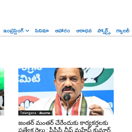
ఇంట్రెస్టింగ్‌
సినిమా
ఆహారం
ఆరాధన
స్పోర్ట్స్‌
గ్యాలరీ
Telangana - తెలంగాణ
జంతర్ మంతర్ చేరేందుకు కార్యకర్తలకు
ప్రత్యేక రైలు : పీసీసీ చీఫ్ మహేష్ కుమార్