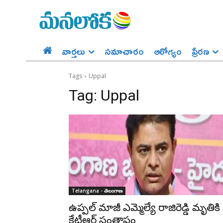
వార్తలు
సమాచారం
ఆరోగ్యం
ప్రేర‌ణ‌
Tags
Uppal
Tag:
Uppal
Telangana - తెలంగాణ
ఉప్పల్ మాజీ ఎమ్మెల్యే రాజిరెడ్డి మృతికి
కేటీఆర్ సంతాపం