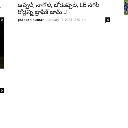
ా
ఉప్పల్, నాగోల్, బోడుప్పల్, LB నగర్
రోడ్లన్నీ ట్రాఫిక్ జామ్…!
prakash kumar
-
January 11, 2025 12:52 pm
0
0
0