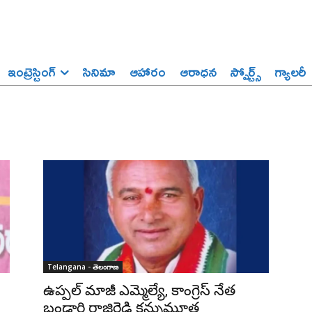
ఇంట్రెస్టింగ్‌
సినిమా
ఆహారం
ఆరాధన
స్పోర్ట్స్‌
గ్యాలరీ
Telangana - తెలంగాణ
ఉప్పల్ మాజీ ఎమ్మెల్యే, కాంగ్రెస్ నేత
బండారి రాజిరెడ్డి కన్నుమూత