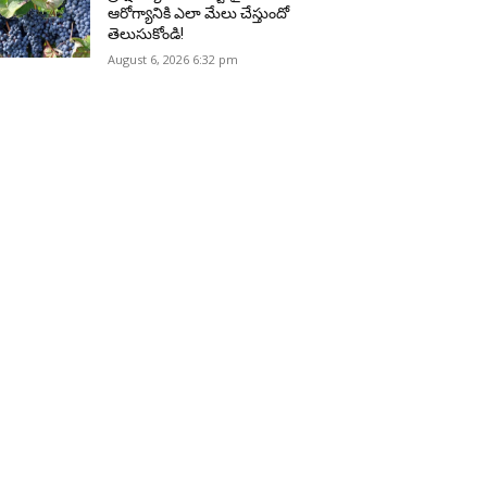
ఆరోగ్యానికి ఎలా మేలు చేస్తుందో
తెలుసుకోండి!
August 6, 2026 6:32 pm