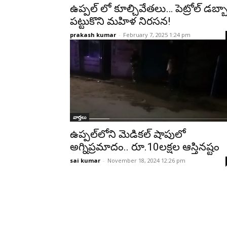
ఉప్పల్‌ లో కూల్చివేతలు… పెట్రోల్ డబ్బ
పట్టుకొని మహిళ నిరసన!
prakash kumar
-
February 7, 2025 1:24 pm
వార్తలు
ఉప్పల్‌లోని మెడికల్ షాపులో
అగ్నిప్రమాదం.. రూ.10లక్షల ఆస్తినష్టం
sai kumar
-
November 18, 2024 12:26 pm