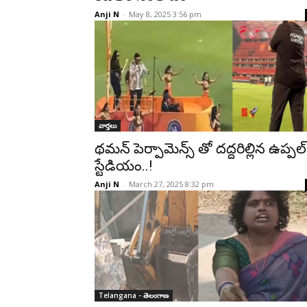
Anji N
-
May 8, 2025 3:56 pm
వార్తలు
థమన్ పెర్పామెన్స్ తో దద్దరిల్లిన ఉప్పల్
స్టేడియం..!
Anji N
-
March 27, 2025 8:32 pm
Telangana - తెలంగాణ