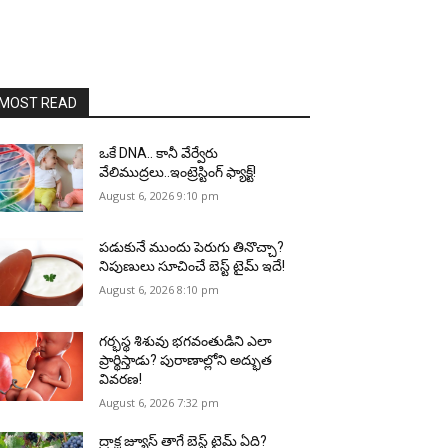
MOST READ
ఒకే DNA.. కానీ వేర్వేరు
వేలిముద్రలు..ఇంట్రెస్టింగ్ ఫ్యాక్ట్!
August 6, 2026 9:10 pm
పడుకునే ముందు పెరుగు తినొచ్చా?
నిపుణులు సూచించే బెస్ట్ టైమ్ ఇదే!
August 6, 2026 8:10 pm
గర్భస్థ శిశువు భగవంతుడిని ఎలా
ప్రార్థిస్తాడు? పురాణాల్లోని అద్భుత
వివరణ!
August 6, 2026 7:32 pm
ద్రాక్ష జ్యూస్ తాగే బెస్ట్ టైమ్ ఏది?