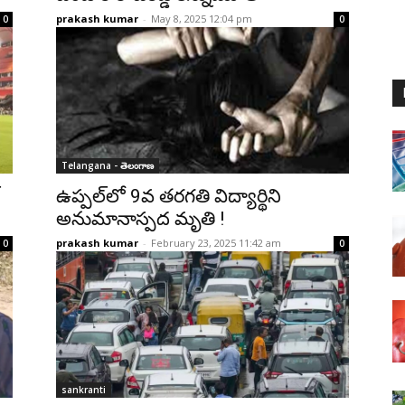
prakash kumar
-
May 8, 2025 12:04 pm
0
0
Telangana - తెలంగాణ
ఉప్పల్‌లో 9వ తరగతి విద్యార్థిని
అనుమానాస్పద మృతి !
prakash kumar
-
February 23, 2025 11:42 am
0
0
sankranti