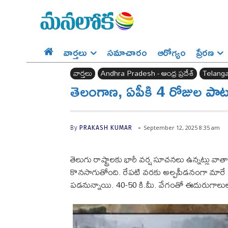
వార్తలు
సమాచారం
ఆరోగ్యం
ప్రేర‌ణ‌
వార్తలు
Andhra Pradesh - ఆంధ్ర ప్రదేశ్‌
Telanga
తెలంగాణ, ఏపీకి 4 రోజుల పాట
-
September 12, 2025 8:35 am
By
PRAKASH KUMAR
తెలుగు రాష్ట్రాలకు భారీ వర్ష సూచనలు ఉన్నట్లు
కొనసాగుతోంది. రేపటి వరకు అల్పపీడనంగా మారే అవ
పడనున్నాయి. 40-50 కి.మీ. వేగంతో ఈదురుగాలు