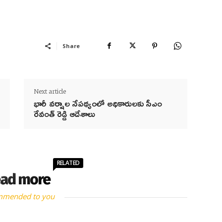
Share
Next article
భారీ వర్షాల నేపథ్యంలో అధికారులకు సీఎం
రేవంత్‌ రెడ్డి ఆదేశాలు
RELATED
ad more
mmended to you