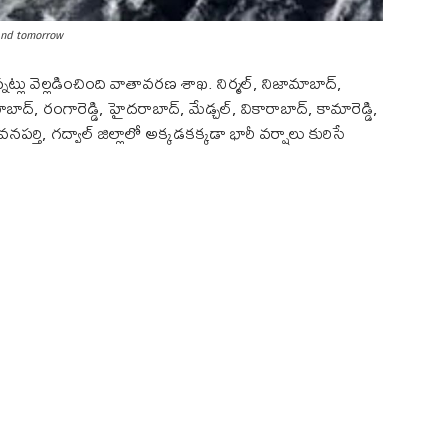
 and tomorrow
ు వెల్లడించింది వాతావరణ శాఖ. నిర్మల్‌, నిజామాబాద్‌,
్‌, రంగారెడ్డి, హైదరాబాద్‌, మేడ్చల్‌, వికారాబాద్‌, కామారెడ్డి,
ి, గద్వాల్‌ జిల్లాలో అక్కడకక్కడా భారీ వర్షాలు కురిసే