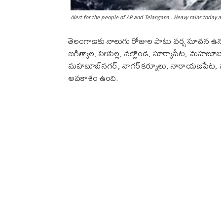
Alert for the people of AP and Telangana.. Heavy rains today
తెలంగాణకు నాలుగు రోజుల పాటు వర్ష సూచన ఉన్నట్ల
జగిత్యాల, సిరిసిల్ల, నల్లొండ, సూర్యాపేట, మహబూబాబాద
మహబూబ్‌నగర్‌, నాగర్‌కర్నూలు, నారాయణపేట, వనపర్త
అవకాశం ఉంది.