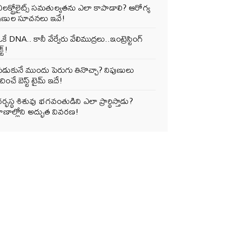
లక్ట్రోలైట్స్ సమతుల్యతను ఎలా కాపాడాలి? ఆరోగ్య
పుణుల సూచనలు ఇవే!
కే DNA.. కానీ వేర్వేరు వేలిముద్రలు..ఇంట్రెస్టింగ్
్ట్!
పడుకునే ముందు పెరుగు తినొచ్చా? నిపుణులు
ించే బెస్ట్ టైమ్ ఇదే!
ర్భస్థ శిశువు భగవంతుడిని ఎలా ప్రార్థిస్తాడు?
ాణాల్లోని అద్భుత వివరణ!