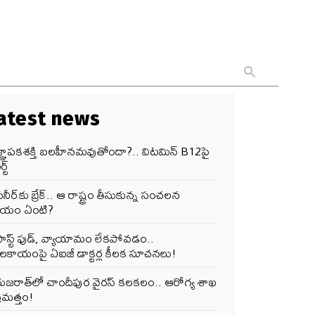
atest news
జ్ఞాపకశక్తి బలహీనమవుతోందా?.. విటమిన్ B12పై
్ట్
నీర్‌కు బ్రేక్.. ఆ రాష్ట్రం తీసుకున్న సంచలన
ర్ణయం ఏంటి?
ఫాస్ట్ ఫుడ్, వ్యాయామం లేకపోవడం..
ూలకాయంపై ఏఐజీ డాక్టర్ల కీలక సూచనలు!
గుజరాత్‌లో చాందీపుర వైరస్ కలకలం.. ఆరోగ్య శాఖ
రమత్తం!