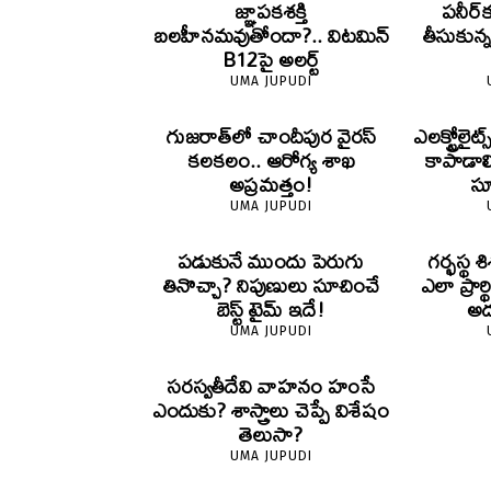
జ్ఞాపకశక్తి
పనీర్‌క
బలహీనమవుతోందా?.. విటమిన్
తీసుకున
B12పై అలర్ట్
UMA JUPUDI
గుజరాత్‌లో చాందీపుర వైరస్
ఎలక్ట్రోల
కలకలం.. ఆరోగ్య శాఖ
కాపాడాల
అప్రమత్తం!
స
UMA JUPUDI
పడుకునే ముందు పెరుగు
గర్భస్థ
తినొచ్చా? నిపుణులు సూచించే
ఎలా ప్రార్
బెస్ట్ టైమ్ ఇదే!
అద
UMA JUPUDI
సరస్వతీదేవి వాహనం హంసే
ఎందుకు? శాస్త్రాలు చెప్పే విశేషం
తెలుసా?
UMA JUPUDI