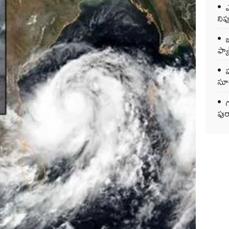
ఎ
ని
ఒ
ఫ్యాక
సూచ
గ
పుర