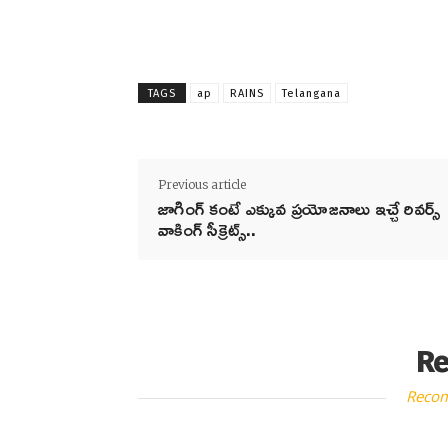
TAGS
ap
RAINS
Telangana
Previous article
జాగింగ్ కంటే ఎక్కువ ప్రయోజనాలు ఇచ్చే రివర్స్
వాకింగ్ సీక్రెట్స్..
Re
Reco