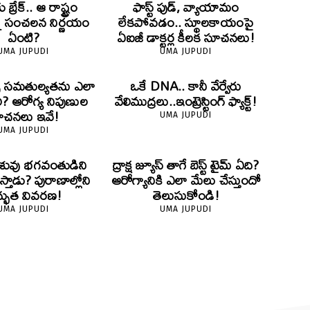
ు బ్రేక్.. ఆ రాష్ట్రం
ఫాస్ట్ ఫుడ్, వ్యాయామం
్న సంచలన నిర్ణయం
లేకపోవడం.. స్థూలకాయంపై
ఏంటి?
ఏఐజీ డాక్టర్ల కీలక సూచనలు!
UMA JUPUDI
UMA JUPUDI
ైట్స్ సమతుల్యతను ఎలా
ఒకే DNA.. కానీ వేర్వేరు
ి? ఆరోగ్య నిపుణుల
వేలిముద్రలు..ఇంట్రెస్టింగ్ ఫ్యాక్ట్!
ూచనలు ఇవే!
UMA JUPUDI
UMA JUPUDI
 శిశువు భగవంతుడిని
ద్రాక్ష జ్యూస్ తాగే బెస్ట్ టైమ్ ఏది?
థిస్తాడు? పురాణాల్లోని
ఆరోగ్యానికి ఎలా మేలు చేస్తుందో
్భుత వివరణ!
తెలుసుకోండి!
UMA JUPUDI
UMA JUPUDI