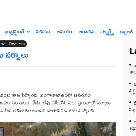
ఇంట్రెస్టింగ్‌
సినిమా
ఆహారం
ఆరాధన
స్పోర్ట్స్‌
గ్యాలరీ
na - తెలంగాణ
ు వర్షాలు
L
అలర
ప
ని
 వాతావరణ శాఖ పేర్కొంది. బంగాళాఖాతంలో ఆవర్తనం
కాశం ఉంది. నేడు, రేపు ఏపీలోని పలు ప్రాంతాల్లో వర్షాలు
స్థ
లు వీచే అవకాశం ఉందని వాతావరణ శాఖ పేర్కొంది.
అప్