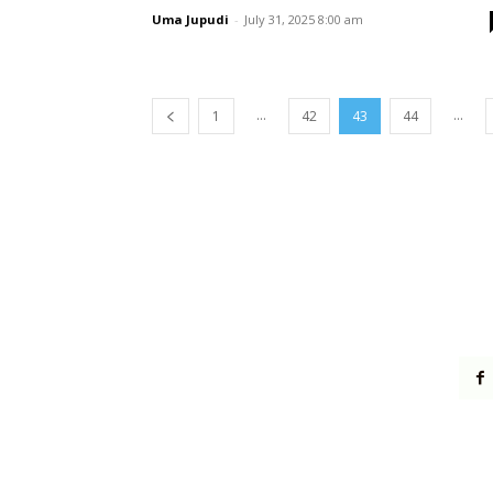
Uma Jupudi
-
July 31, 2025 8:00 am
...
...
1
42
43
44