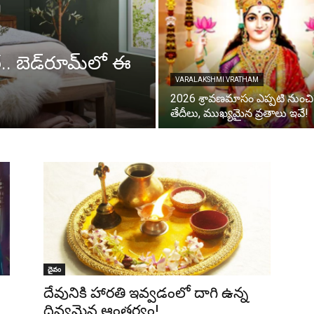
.. బెడ్‌రూమ్‌లో ఈ
VARALAKSHMI VRATHAM
2026 శ్రావణమాసం ఎప్పటి నుంచి
తేదీలు, ముఖ్యమైన వ్రతాలు ఇవే!
దైవం
దేవునికి హారతి ఇవ్వడంలో దాగి ఉన్న
దివ్యమైన ఆంతర్యం!