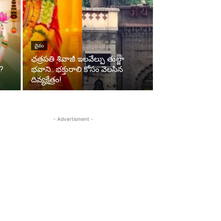
దైవం
ఛత్రపతి శివాజీ ఇలవేల్పు తుల్జా
?
భవాని.. భక్తురాలి కోసం వెలసిన
దివ్యక్షేత్రం!
- Advertisment -