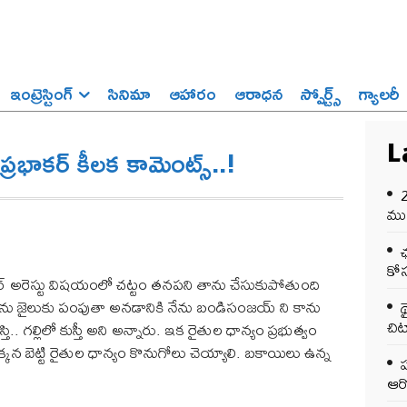
ఇంట్రెస్టింగ్‌
సినిమా
ఆహారం
ఆరాధన
స్పోర్ట్స్‌
గ్యాలరీ
 ప్రభాకర్ కీలక కామెంట్స్..!
L
ముఖ
ఛ
కోస
ేటీఆర్ అరెస్టు విషయంలో చట్టం తనపని తాను చేసుకుపోతుంది
్ ను జైలుకు‌ పంపుతా అనడానికి నేను బండిసంజయ్ ‌ని‌ కాను
చి
తి‌.. గల్లిలో కుస్తీ అని అన్నారు. ఇక రైతుల ధాన్యం ప్రభుత్వం
 ప్రక్కన బెట్టి రైతుల ధాన్యం కొనుగోలు చెయ్యాలి. బకాయిలు ఉన్న
ఆర