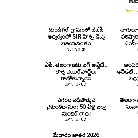
Re
Reco
దుండిగల్ గ్రామంలో బీజేపీ
నాగులూ
ఆధ్వర్యంలో SIR హెల్ప్ డెస్క్
పరిష్కార
విజయవంతం
ఎంపీ
NETWORK
ఏపీ, తెలంగాణకు బిగ్ అప్డేట్..
ఇందిరమ
కొత్త ఎయిర్‌పోర్ట్‌లు
అప్‌డేట్…
రాబోతున్నాయి
ని
UMA JUPUDI
నగరం నడిబొడ్డున
తెలంగాణ
వైకుంఠధామం: 50 ఏళ్ల బిర్లా
సునామ
మందిర్ గాథ!
UMA JUPUDI
మేడారం జాతర 2026