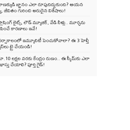
చాణక్యుడి జ్ఞానం ఎలా రూపుదిద్దుకుంది? ఆయన
్య, జీవితం గురించి అరుదైన విశేషాలు!
్లాషింగ్ లైట్స్, లౌడ్ మ్యూజిక్, వేడి నీళ్లు.. మూర్ఛను
ేరేపించే కారణాలు ఇవే!
ర్షాకాలంలో ఇమ్యూనిటీ పెంచుకోవాలా? ఈ 3 హెల్తీ
ూస్‌లు ట్రై చేయండి!
ూ.10 లక్షల వరకు కేంద్రం రుణం.. ఈ స్కీమ్‌కు ఎలా
ాస్తు చేయాలి? పూర్తి గైడ్!