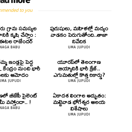
ad more
mmended to you
రు గ్రామ సమస్యల
పురుషులు, మహిళల్లో మద్యం
ానికి కృషి చేస్తాం :
వాడకం పెరుగుతోంది..తాజా
 ఈటల రాజేందర్
నివేదిక
NAGA BABU
UMA JUPUDI
్మ ఇండ్లపై పెద్ద
యూరప్‌లో తెలంగాణ
 కేంద్రం నుంచి భారీ
బియ్యానికి భారీ క్రేజ్..
ధులకు ఆమోదం
ఎగుమతుల్లో కొత్త రికార్డు?
UMA JUPUDI
UMA JUPUDI
‌లో బీజేపీ సైలెంట్
ఏకాదశ లింగాల అద్భుతం:
ీ వ‌స్తోందా.. !
మట్టెవాడ భోగేశ్వర ఆలయ
విశేషాలు
NAGA BABU
UMA JUPUDI