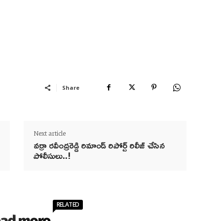
Share
Next article
వర్రా రవీంద్రరెడ్డి రిమాండ్ రిపోర్ట్ రిలీజ్ చేసిన
పోలీసులు..!
RELATED