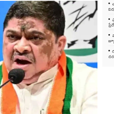
విద
ఫ
ప్ర
వ
జ్య
ర
దరఖ