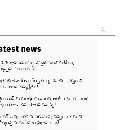
atest news
2026 శ్రావణమాసం ఎప్పటి నుంచి? తేదీలు,
్యమైన వ్రతాలు ఇవే!
త్రపతి శివాజీ ఇలవేల్పు తుల్జా భవాని.. భక్తురాలి
ం వెలసిన దివ్యక్షేత్రం!
థైరాయిడ్ నియంత్రణకు మందులతో పాటు ఈ ఇంటి
ట్కాలు కూడా ఉపయోగపడవచ్చు!
షుగర్ ఉన్నవారికి మసక చూపు వస్తుందా? కంటి
ోగ్యంపై మధుమేహం ప్రభావం ఇదే!