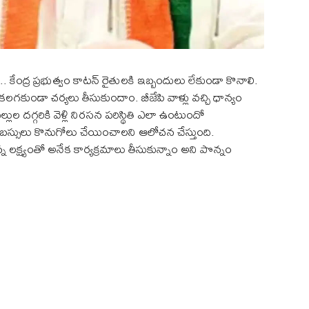
 కేంద్ర ప్రభుత్వం కాటన్ రైతులకి ఇబ్బందులు లేకుండా కొనాలి.
ులు కలగకుండా చర్యలు తీసుకుందాం. బీజేపి వాళ్లు వచ్చి ధాన్యం
్లుల దగ్గరికి వెళ్లి నిరసన పరిస్థితి ఎలా ఉంటుందో
బస్సులు కొనుగోలు చేయించాలని ఆలోచన చేస్తుంది.
లక్ష్యంతో అనేక కార్యక్రమాలు తీసుకున్నాం అని పొన్నం