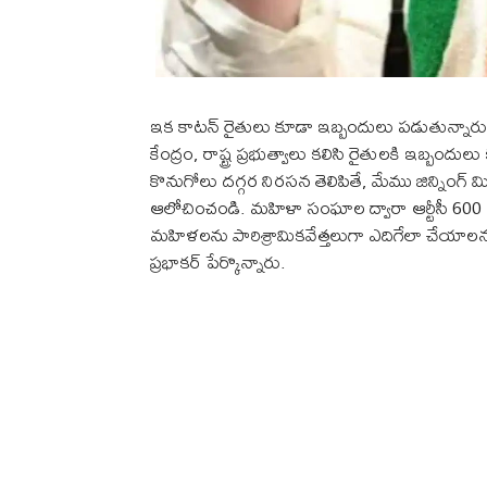
ఇక కాటన్ రైతులు‌ కూడా‌ ఇబ్బందులు పడుతున్నారు..
కేంద్రం, రాష్ట్ర ‌ప్రభుత్వాలు కలిసి రైతులకి ఇబ్బంద
కొనుగోలు దగ్గర నిరసన తెలిపితే, మేము జిన్నింగ్ మిల
ఆలోచించండి. మహిళా సంఘాల ద్వారా ఆర్టీసీ 600 
మహిళలను పారిశ్రామికవేత్తలుగా ఎదిగేలా చేయాలన్న 
ప్రభాకర్ పేర్కొన్నారు.