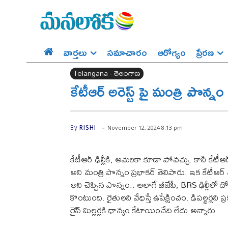
వార్తలు
సమాచారం
ఆరోగ్యం
ప్రేర‌ణ‌
Telangana - తెలంగాణ
కేటీఆర్ అరెస్ట్ పై మంత్రి పొన్నం
-
November 12, 2024 8:13 pm
By
RISHI
కేటీఆర్ ఢిల్లీకి, అమెరికా కూడా పోవచ్చు. కానీ క
అని మంత్రి పొన్నం ప్రభాకర్ తెలిపారు. ఇక కేటీఆర
అని చెప్పిన పొన్నం.. అలాగే బీజేపీ, BRS ఢిల్లీలో దోస్
‌కొంటుంది. రైతులని వేధిస్తే ఉపేక్షించం. ఢిపల్టర్లని
రైస్ మిల్లర్లకి ధాన్యం కేటాయించేది లేదు అన్నారు.