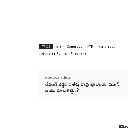
TAGS
brs
Congress
KTR
ktr arrest
Minister Ponnam Prabhakar
Previous article
రేవంత్ రెడ్డికి హరీష్ రావు ఛాలెంజ్.. మూసీ
ఇండ్లు కూలగొట్టి..?