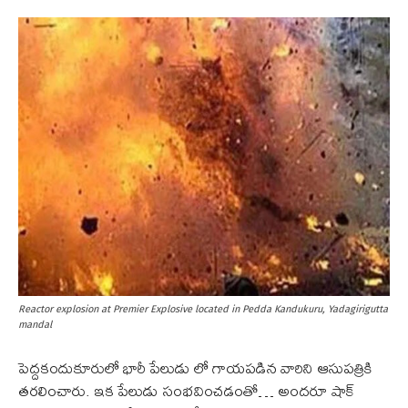
Reactor explosion at Premier Explosive located in Pedda Kandukuru, Yadagirigutta
mandal
పెద్దకందుకూరులో భారీ పేలుడు లో గాయపడిన వారిని ఆసుపత్రికి
తరలించారు. ఇక పేలుడు సంభవించడంతో… అందరూ షాక్‌