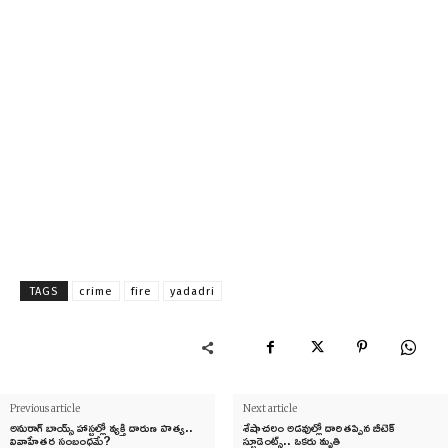
TAGS
crime
fire
yadadri
Previous article
Next article
అనురాగ్ బాయ్స్ హాస్టల్లో వ్యక్తి దారుణ హత్య..
శేషాచలం అడవుల్లో దారితప్పిన బీటెక్
వివాహేతర సంబంధమే?
స్టూడెంట్స్.. ఒకరు మృతి