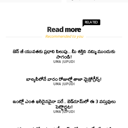
RELATED
Read more
Recommended to you
జెన్‌ జీ యువతకు ప్రధాని పిలుపు.. మీ శక్తిని నమ్మి ముందుకు
సాగండి!
UMA JUPUDI
బాల్కనీలోనే వారం రోజుల్లో తాజా మైక్రోగ్రీన్స్‌!
UMA JUPUDI
ఇంట్లో ఎంత ఖరీదైనవైనా సరే.. బెడ్‌రూమ్‌లో ఈ 3 వస్తువులు
పెట్టొద్దట!
UMA JUPUDI