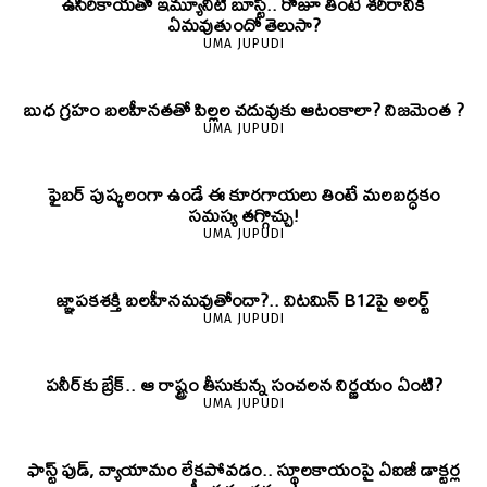
ఉసిరికాయతో ఇమ్యూనిటీ బూస్ట్‌.. రోజూ తింటే శరీరానికి
ఏమవుతుందో తెలుసా?
UMA JUPUDI
బుధ గ్రహం బలహీనతతో పిల్లల చదువుకు ఆటంకాలా? నిజమెంత ?
UMA JUPUDI
ఫైబర్‌ పుష్కలంగా ఉండే ఈ కూరగాయలు తింటే మలబద్ధకం
సమస్య తగ్గొచ్చు!
UMA JUPUDI
జ్ఞాపకశక్తి బలహీనమవుతోందా?.. విటమిన్ B12పై అలర్ట్
UMA JUPUDI
పనీర్‌కు బ్రేక్.. ఆ రాష్ట్రం తీసుకున్న సంచలన నిర్ణయం ఏంటి?
UMA JUPUDI
ఫాస్ట్ ఫుడ్, వ్యాయామం లేకపోవడం.. స్థూలకాయంపై ఏఐజీ డాక్టర్ల