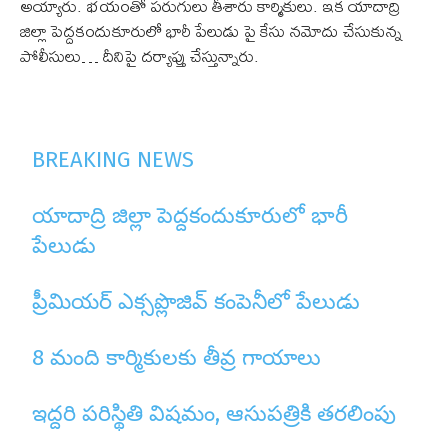
అయ్యారు. భయంతో పరుగులు తీశారు కార్మికులు. ఇక యాదాద్రి
జిల్లా పెద్దకందుకూరులో భారీ పేలుడు పై కేసు నమోదు చేసుకున్న
పోలీసులు… దీనిపై దర్యాప్తు చేస్తున్నారు.
BREAKING NEWS
యాదాద్రి జిల్లా పెద్దకందుకూరులో భారీ
పేలుడు
ప్రీమియర్ ఎక్సప్లొజివ్ కంపెనీలో పేలుడు
8 మంది కార్మికులకు తీవ్ర గాయాలు
ఇద్దరి పరిస్థితి విషమం, ఆసుపత్రికి తరలింపు