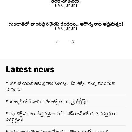
కీలక సూచనలు!
UMA JUPUDI
గుజరాత్‌లో చాందీపుర వైరస్ కలకలం.. ఆరోగ్య శాఖ అప్రమత్తం!
UMA JUPUDI
Latest news
జెన్‌ జీ యువతకు ప్రధాని పిలుపు.. మీ శక్తిని నమ్మి ముందుకు
సాగండి!
బాల్కనీలోనే వారం రోజుల్లో తాజా మైక్రోగ్రీన్స్‌!
ఇంట్లో ఎంత ఖరీదైనవైనా సరే.. బెడ్‌రూమ్‌లో ఈ 3 వస్తువులు
పెట్టొద్దట!
ఉసిరికాయతో ఇమ్యూనిటీ బూస్ట్‌.. రోజూ తింటే శరీరానికి