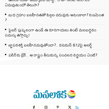
ఏమవుతుందో తెలుసా?
బుధ గ్రహం బలహీనతతో పిల్లల చదువుకు ఆటంకాలా? నిజమెంత
?
ఫైబర్‌ పుష్కలంగా ఉండే ఈ కూరగాయలు తింటే మలబద్ధకం
సమస్య తగ్గొచ్చు!
జ్ఞాపకశక్తి బలహీనమవుతోందా?.. విటమిన్ B12పై అలర్ట్
పనీర్‌కు బ్రేక్.. ఆ రాష్ట్రం తీసుకున్న సంచలన నిర్ణయం ఏంటి?