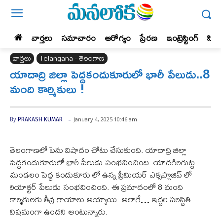
వార్తలు
సమాచారం
ఆరోగ్యం
ప్రేర‌ణ‌
ఇంట్రెస్టింగ్‌
సిన
వార్తలు
Telangana - తెలంగాణ
యాదాద్రి జిల్లా పెద్దకందుకూరులో భారీ పేలుడు..8
మంది కార్మికులు !
-
January 4, 2025 10:46 am
By
PRAKASH KUMAR
తెలంగాణలో పెను విషాదం చోటు చేసుకుంది. యాదాద్రి జిల్లా
పెద్దకందుకూరులో భారీ పేలుడు సంభవించింది. యాదగిరిగుట్ట
మండలం పెద్ద కందుకూరు లో ఉన్న ప్రీమియర్ ఎక్సప్లొజివ్ లో
రియాక్టర్ పేలుడు సంభవించింది. ఈ ప్రమాదంలో 8 మంది
కార్మికులకు తీవ్ర గాయాలు అయ్యాయి. అలాగే… ఇద్దరి పరిస్థితి
విషమంగా ఉందని అంటున్నారు.