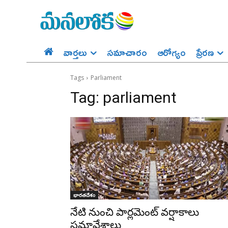
వార్తలు
సమాచారం
ఆరోగ్యం
ప్రేర‌ణ‌
Tags
Parliament
Tag:
parliament
భారతదేశం
నేటి నుంచి పార్లమెంట్ వర్షాకాలు
సమావేశాలు