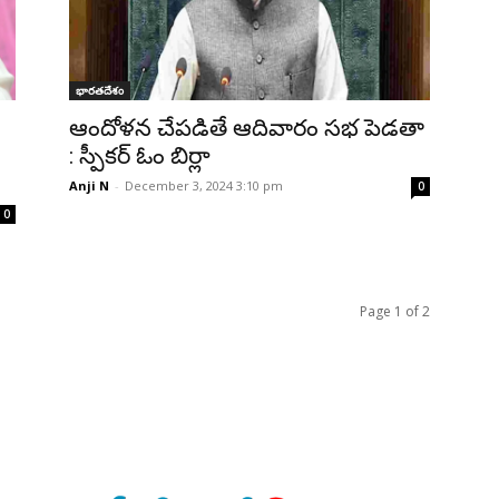
భారతదేశం
ఆందోళన చేపడితే ఆదివారం సభ పెడతా
: స్పీకర్ ఓం బిర్లా
Anji N
-
December 3, 2024 3:10 pm
0
0
Page 1 of 2