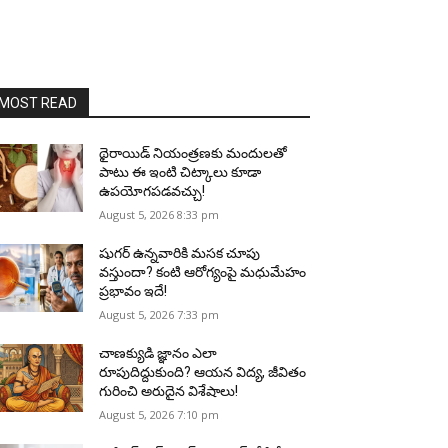
MOST READ
థైరాయిడ్ నియంత్రణకు మందులతో
పాటు ఈ ఇంటి చిట్కాలు కూడా
ఉపయోగపడవచ్చు!
August 5, 2026 8:33 pm
షుగర్ ఉన్నవారికి మసక చూపు
వస్తుందా? కంటి ఆరోగ్యంపై మధుమేహం
ప్రభావం ఇదే!
August 5, 2026 7:33 pm
చాణక్యుడి జ్ఞానం ఎలా
రూపుదిద్దుకుంది? ఆయన విద్య, జీవితం
గురించి అరుదైన విశేషాలు!
August 5, 2026 7:10 pm