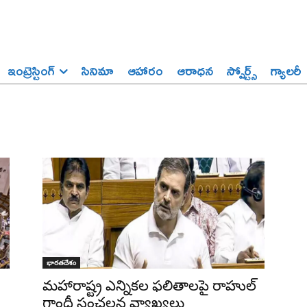
ఇంట్రెస్టింగ్‌
సినిమా
ఆహారం
ఆరాధన
స్పోర్ట్స్‌
గ్యాలరీ
భారతదేశం
మహారాష్ట్ర ఎన్నికల ఫలితాలపై రాహుల్
గాంధీ సంచలన వ్యాఖ్యలు