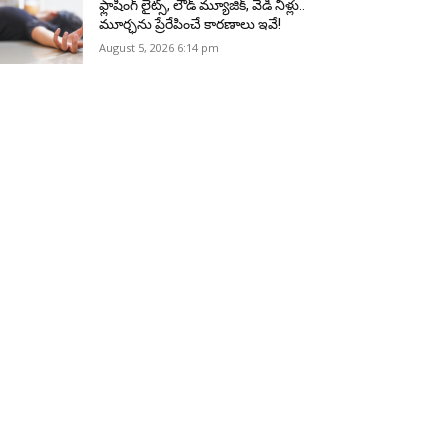
ఫ్లాషింగ్ లైట్స్, లౌడ్ మ్యూజిక్, వేడి నీళ్లు..
మూర్ఛను ప్రేరేపించే కారణాలు ఇవే!
August 5, 2026 6:14 pm