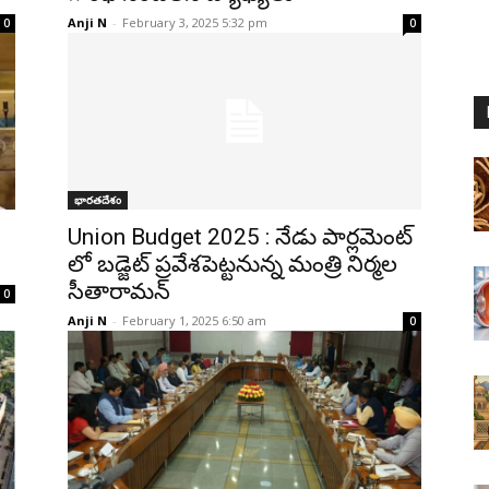
Anji N
-
February 3, 2025 5:32 pm
0
0
భారతదేశం
Union Budget 2025 : నేడు పార్లమెంట్
లో బడ్జెట్ ప్రవేశపెట్టనున్న మంత్రి నిర్మల
సీతారామన్
0
Anji N
-
February 1, 2025 6:50 am
0