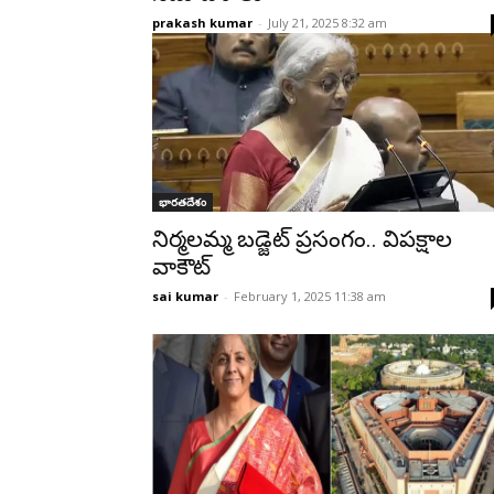
prakash kumar
-
July 21, 2025 8:32 am
భారతదేశం
నిర్మలమ్మ బడ్జెట్ ప్రసంగం.. విపక్షాల
వాకౌట్
sai kumar
-
February 1, 2025 11:38 am