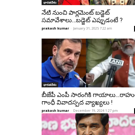
భారతదేశం
నేటి నుంచి పార్లమెంట్ బడ్జెట్
సమావేశాలు…బడ్జెట్‌ ఎప్పుడంటే ?
prakash kumar
-
January 31, 2025 7:22 am
భారతదేశం
బీజేపీ ఎంపీ సారంగికి గాయాలు…రాహుల
గాంధీ వివాదస్పద వ్యాఖ్యలు !
prakash kumar
-
December 19, 2024 1:27 pm