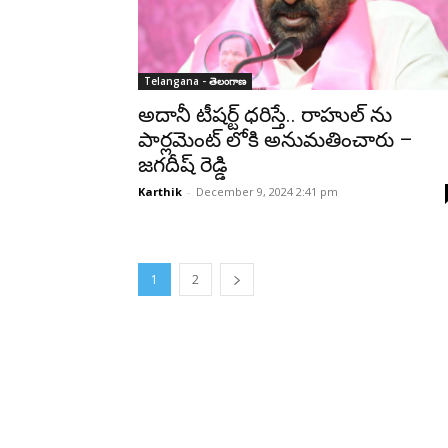
Telangana - తెలంగాణ
అదానీ టీషర్ట్ ధరిస్తే.. రాహుల్ ను
పార్లమెంట్ లోకి అనుమతించారు –
జగదీష్ రెడ్డి
Karthik
-
December 9, 2024 2:41 pm
1
2