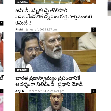
భారతదేశం
జమిలీ ఎన్నికలపై తొలిసారి
సమావేశమౌతున్న సంయక్త పార్లమెంటరీ
కమిటీ..!
0
Rishi
-
January 1, 2025 1:57 pm
0
భారతదేశం
్‌
భారత ప్రజాస్వామ్యం ప్రపంచానికే
ఆదర్శంగా నిలిచింది : ప్రధాని మోడీ
Anji N
-
December 14, 2024 6:21 pm
0
0