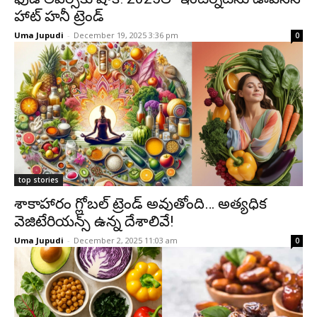
హాట్ హనీ ట్రెండ్
Uma Jupudi
-
December 19, 2025 3:36 pm
0
top stories
శాకాహారం గ్లోబల్ ట్రెండ్ అవుతోంది… అత్యధిక
వెజిటేరియన్స్ ఉన్న దేశాలివే!
Uma Jupudi
-
December 2, 2025 11:03 am
0