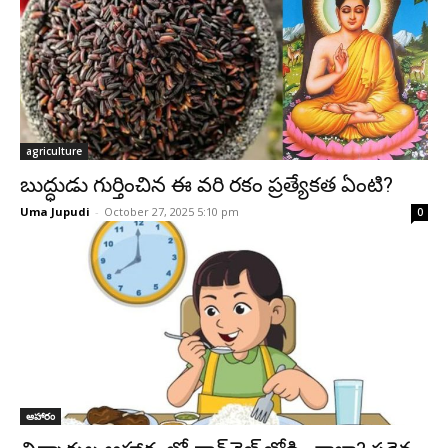
agriculture
బుద్ధుడు గుర్తించిన ఈ వరి రకం ప్రత్యేకత ఏంటి?
Uma Jupudi
-
October 27, 2025 5:10 pm
0
ఆహారం