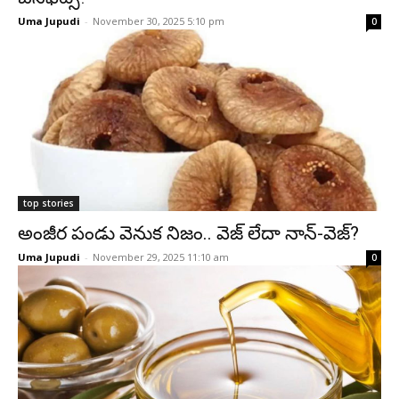
Uma Jupudi
-
November 30, 2025 5:10 pm
0
top stories
అంజీర పండు వెనుక నిజం.. వెజ్ లేదా నాన్-వెజ్?
Uma Jupudi
-
November 29, 2025 11:10 am
0