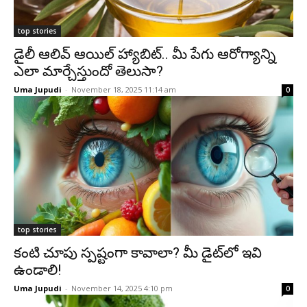
top stories
డైలీ ఆలివ్ ఆయిల్ హ్యాబిట్.. మీ పేగు ఆరోగ్యాన్ని
ఎలా మార్చేస్తుందో తెలుసా?
Uma Jupudi
-
November 18, 2025 11:14 am
0
top stories
కంటి చూపు స్పష్టంగా కావాలా? మీ డైట్‌లో ఇవి
ఉండాలి!
Uma Jupudi
-
November 14, 2025 4:10 pm
0