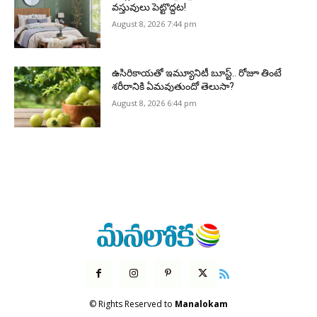
వస్తువులు పెట్టొద్దట!
August 8, 2026 7:44 pm
ఉసిరికాయతో ఇమ్యూనిటీ బూస్ట్‌.. రోజూ తింటే
శరీరానికి ఏమవుతుందో తెలుసా?
August 8, 2026 6:44 pm
© Rights Reserved to
Manalokam