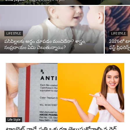
LIFE STYLE
LIFE STYLE
పసిపిల్లలకు అద్దం చూపడం మంచిదేనా? శాస్త్రం,
2026లో టాటూ
సంప్రదాయం ఏమి చెబుతున్నాయి?
ఫస్ట్ ప్రిఫరెన్స
Life Style
ట్యాబ్లెట్ వాడే ప్రతి ఒక్కరూ తెలుసుకోవాల్సిన రెడ్