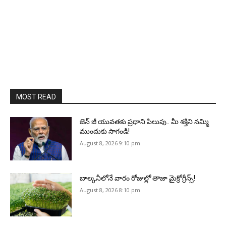
MOST READ
జెన్‌ జీ యువతకు ప్రధాని పిలుపు.. మీ శక్తిని నమ్మి
ముందుకు సాగండి!
August 8, 2026 9:10 pm
బాల్కనీలోనే వారం రోజుల్లో తాజా మైక్రోగ్రీన్స్‌!
August 8, 2026 8:10 pm