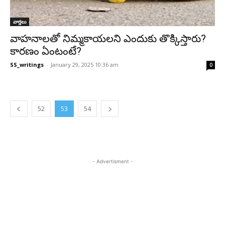
వార్తలు
వాహనాలతో నిమ్మకాయలని ఎందుకు తొక్కిస్తారు?
కారణం ఏంటంటే?
SS_writings
-
January 29, 2025 10:36 am
0
52
53
54
- Advertisment -