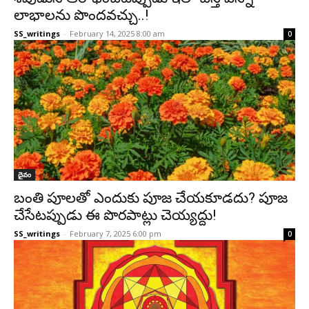
లాభాలను పొందవచ్చు..!
SS_writings
-
February 14, 2025 8:00 am
0
దైవం
బంతి పూలతో ఎందుకు పూజ చేయకూడదు? పూజ
చేసేటప్పుడు ఈ పొరపాట్లు చెయ్యద్దు!
SS_writings
-
February 7, 2025 6:00 pm
0