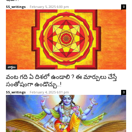
SS_writings
-
February 5, 2025 6:00 pm
0
వార్తలు
వంట గది ఏ దిశలో ఉండాలి ? ఈ మార్పులు చేస్తే
సంతోషంగా ఉండొచ్చు..!
SS_writings
-
February 4, 2025 6:01 pm
0