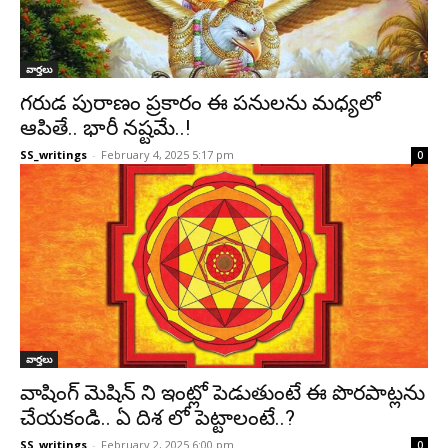
వార్తలు
గరుడ పురాణం ప్రకారం ఈ పనులను మధ్యలో
ఆపితే.. భారీ నష్టమే..!
SS_writings
-
February 4, 2025 5:17 pm
0
వార్తలు
వాషింగ్ మెషిన్ ని ఇంట్లో పెడుతుంటే ఈ పొరపాట్లను
చేయకండి.. ఏ దిశ లో పెట్టాలంటే..?
SS_writings
-
February 2, 2025 6:00 pm
0