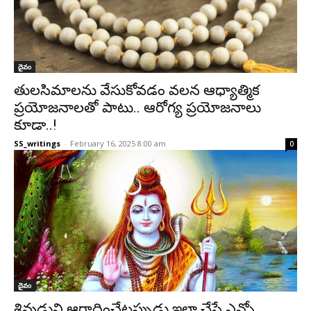
దైవం
తులసిమాలను వేసుకోవడం వలన ఆధ్యాత్మిక
ప్రయోజనాలతో పాటు.. ఆరోగ్య ప్రయోజనాలు
కూడా..!
SS_writings
-
February 16, 2025 8:00 am
0
దైవం
శివుడుని ఆరాధించేటప్పుడు ఇలా చేస్తే ఎన్నో