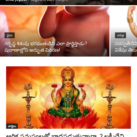
దైవం
చరిత్ర
గర్భస్థ శిశువు భగవంతుడిని ఎలా ప్రార్థిస్తాడు?
సరస్వతీదేవ
పురాణాల్లోని అద్భుత వివరణ!
విశేషం తెల
వార్తలు
ఆర్థిక సమస్యలతో బాధపడుతున్నారా..? లక్ష్మీదేవి