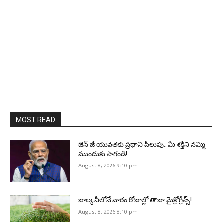
MOST READ
జెన్‌ జీ యువతకు ప్రధాని పిలుపు.. మీ శక్తిని నమ్మి
ముందుకు సాగండి!
August 8, 2026 9:10 pm
బాల్కనీలోనే వారం రోజుల్లో తాజా మైక్రోగ్రీన్స్‌!
August 8, 2026 8:10 pm