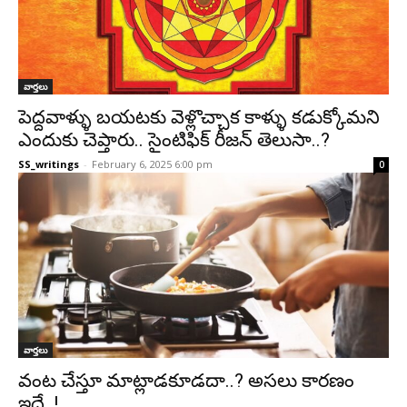
వార్తలు
పెద్దవాళ్ళు బయటకు వెళ్లొచ్చాక కాళ్ళు కడుక్కోమని
ఎందుకు చెప్తారు.. సైంటిఫిక్ రీజన్ తెలుసా..?
SS_writings
-
February 6, 2025 6:00 pm
0
వార్తలు
వంట చేస్తూ మాట్లాడకూడదా..? అసలు కారణం
ఇదే..!