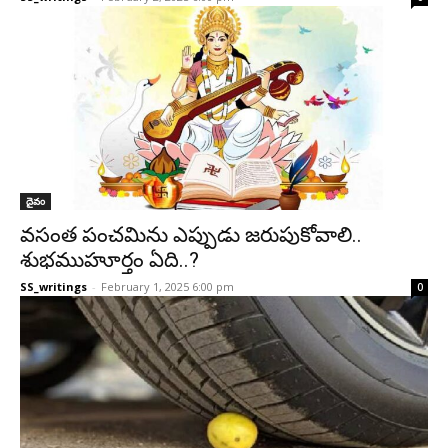
దైవం
వసంత పంచమిను ఎప్పుడు జరుపుకోవాలి..
శుభముహూర్తం ఏది..?
SS_writings
-
February 1, 2025 6:00 pm
0