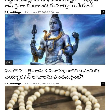
అనుగ్రహం కలగాలంటే ఈ మార్పులు చేయండి!
SS_writings
-
February 27, 2025 6:00 pm
0
దైవం
మహాశివరాత్రి నాడు ఉపవాసం, జాగరణ ఎందుకు
చెయ్యాలి? ఏ లాభాలను పొందవచ్చంటే?
SS_writings
-
February 20, 2025 3:25 pm
0