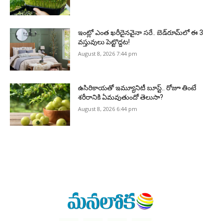
ఇంట్లో ఎంత ఖరీదైనవైనా సరే.. బెడ్‌రూమ్‌లో ఈ 3
వస్తువులు పెట్టొద్దట!
August 8, 2026 7:44 pm
ఉసిరికాయతో ఇమ్యూనిటీ బూస్ట్‌.. రోజూ తింటే
శరీరానికి ఏమవుతుందో తెలుసా?
August 8, 2026 6:44 pm